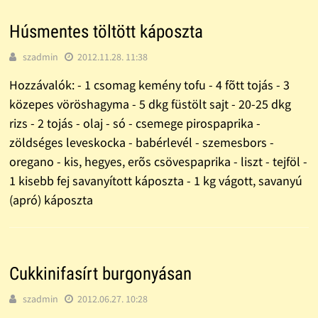
Húsmentes töltött káposzta
szadmin
2012.11.28. 11:38
Hozzávalók: - 1 csomag kemény tofu - 4 fõtt tojás - 3
közepes vöröshagyma - 5 dkg füstölt sajt - 20-25 dkg
rizs - 2 tojás - olaj - só - csemege pirospaprika -
zöldséges leveskocka - babérlevél - szemesbors -
oregano - kis, hegyes, erõs csövespaprika - liszt - tejföl -
1 kisebb fej savanyított káposzta - 1 kg vágott, savanyú
(apró) káposzta
Cukkinifasírt burgonyásan
szadmin
2012.06.27. 10:28