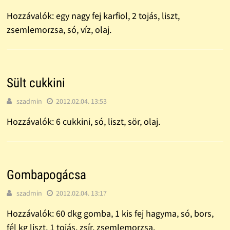
Hozzávalók: egy nagy fej karfiol, 2 tojás, liszt,
zsemlemorzsa, só, víz, olaj.
Sült cukkini
szadmin
2012.02.04. 13:53
Hozzávalók: 6 cukkini, só, liszt, sör, olaj.
Gombapogácsa
szadmin
2012.02.04. 13:17
Hozzávalók: 60 dkg gomba, 1 kis fej hagyma, só, bors,
fél kg liszt, 1 tojás, zsír, zsemlemorzsa.