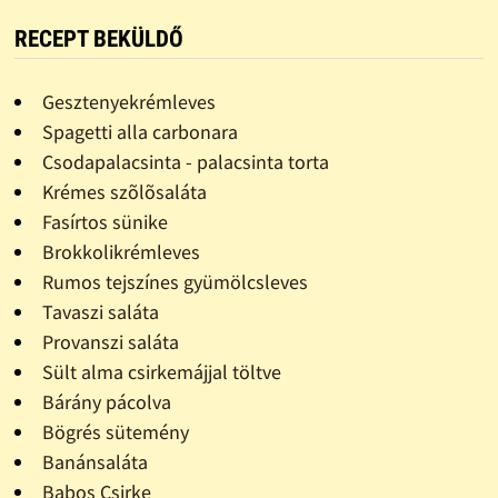
RECEPT BEKÜLDŐ
Gesztenyekrémleves
Spagetti alla carbonara
Csodapalacsinta - palacsinta torta
Krémes szõlõsaláta
Fasírtos sünike
Brokkolikrémleves
Rumos tejszínes gyümölcsleves
Tavaszi saláta
Provanszi saláta
Sült alma csirkemájjal töltve
Bárány pácolva
Bögrés sütemény
Banánsaláta
Babos Csirke