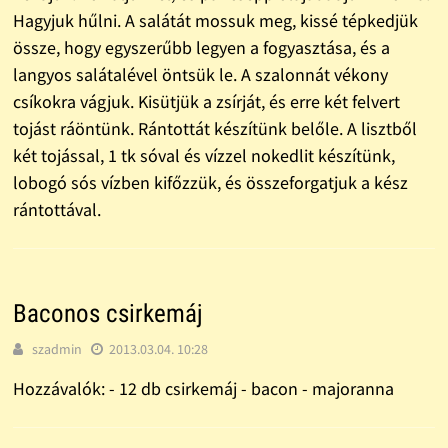
Hagyjuk hűlni. A salátát mossuk meg, kissé tépkedjük
össze, hogy egyszerűbb legyen a fogyasztása, és a
langyos salátalével öntsük le. A szalonnát vékony
csíkokra vágjuk. Kisütjük a zsírját, és erre két felvert
tojást ráöntünk. Rántottát készítünk belőle. A lisztből
két tojással, 1 tk sóval és vízzel nokedlit készítünk,
lobogó sós vízben kifőzzük, és összeforgatjuk a kész
rántottával.
Baconos csirkemáj
szadmin
2013.03.04. 10:28
Hozzávalók: - 12 db csirkemáj - bacon - majoranna