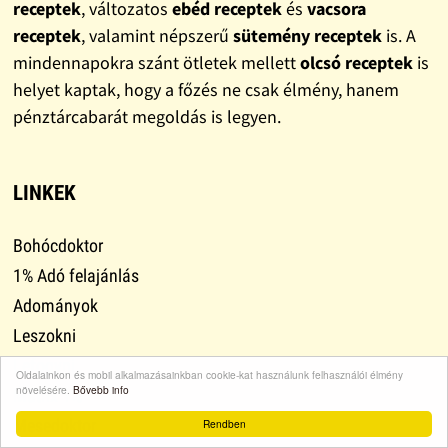
receptek
, változatos
ebéd receptek
és
vacsora
receptek
, valamint népszerű
sütemény receptek
is. A
mindennapokra szánt ötletek mellett
olcsó receptek
is
helyet kaptak, hogy a főzés ne csak élmény, hanem
pénztárcabarát megoldás is legyen.
LINKEK
Bohócdoktor
1% Adó felajánlás
Adományok
Leszokni
Lefogyni
Oldalainkon és mobil alkalmazásainkban cookie-kat használunk felhasználói élmény
növelésére.
Bővebb info
Mátrix 1%
Mesedoktor
Rendben