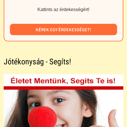
Kattints az érdekességért!
KÉREK EGY ÉRDEKESSÉGET!
Jótékonyság - Segíts!