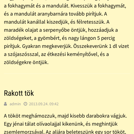
a fokhagymát és a mandulát. Kivesszük a fokhagymát,
és a mandulát aranybarnára tovább pirítjuk. A
mandulát kanállal kiszedjük, és félretesszük. A
maradék olajat a serpenyőbe öntjük, hozzáadjuk a
zöldségeket, a gyömbért, és nagy lángon 5 percig
pirítjuk. Gyakran megkeverjük. Összekeverünk 1 dl vizet
a szójaszósszal, az étkezési keményítővel, és a
zöldségekre öntjük.
Rakott tök
admin
2013.09.24. 09:42
A tököt meghámozzuk, majd kisebb darabokra vágjuk.
Egy jénai tálat olívaolajjal kikenünk, és meghintjük
zsemlemorzsával. Az aljára beleteszünk egy sor tököt,