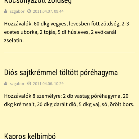
Kocsonyázott zöldség
szgabor
2011.04.07. 09:44
Hozzávalók: 60 dkg vegyes, levesben fõtt zöldség, 2-3
ecetes uborka, 2 tojás, 5 dl húsleves, 2 evõka­nál
zselatin.
Diós sajtkrémmel töltött póréhagyma
szgabor
2011.04.06. 10:29
Hozzávalók 8 személyre: 2 db vastag póréhagyma, 20
dkg krémsajt, 20 dkg darált dió, 5 dkg vaj, só, õrölt bors.
Kapros kelbimbó