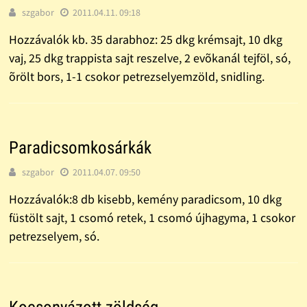
szgabor
2011.04.11. 09:18
Hozzávalók kb. 35 darabhoz: 25 dkg krémsajt, 10 dkg
vaj, 25 dkg trappista sajt reszelve, 2 evõkanál tejföl, só,
õrölt bors, 1-1 csokor petrezselyemzöld, snidling.
Paradicsomkosárkák
szgabor
2011.04.07. 09:50
Hozzávalók:8 db kisebb, kemény paradicsom, 10 dkg
füstölt sajt, 1 csomó retek, 1 csomó újhagyma, 1 csokor
petrezselyem, só.