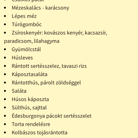
Mézeskalács - karácsony
Lépes méz
Túrógombóc
Zsíroskenyér: kovászos kenyér, kacsazsír,
paradicsom, lilahagyma
Gyümölcstál
Húsleves
Rántott sertésszelez, tavaszi rizs
Káposztasaláta
Rántotthús, párolt zöldséggel
Saláta
Húsos káposzta
Sülthús, sajttal
Édesburgonya pácokt sertésszelet
Torta rendelésre
Kolbászos tojásrántotta