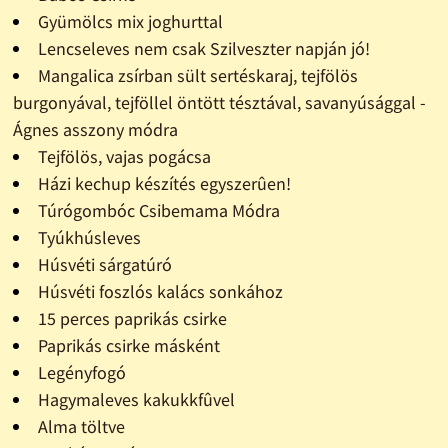
Gyümölcs mix joghurttal
Lencseleves nem csak Szilveszter napján jó!
Mangalica zsírban sült sertéskaraj, tejfölös
burgonyával, tejföllel öntött tésztával, savanyúsággal -
Ágnes asszony módra
Tejfölös, vajas pogácsa
Házi kechup készítés egyszerûen!
Túrógombóc Csibemama Módra
Tyúkhúsleves
Húsvéti sárgatúró
Húsvéti foszlós kalács sonkához
15 perces paprikás csirke
Paprikás csirke másként
Legényfogó
Hagymaleves kakukkfûvel
Alma töltve