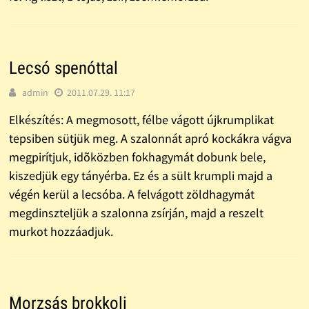
Lecsó spenóttal
admin
2011.07.29. 11:17
Elkészítés: A megmosott, félbe vágott újkrumplikat
tepsiben sütjük meg. A szalonnát apró kockákra vágva
megpirítjuk, idõközben fokhagymát dobunk bele,
kiszedjük egy tányérba. Ez és a sült krumpli majd a
végén kerül a lecsóba. A felvágott zöldhagymát
megdinszteljük a szalonna zsírján, majd a reszelt
murkot hozzáadjuk.
Morzsás brokkoli