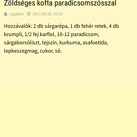
Zöldséges kofta paradicsomszósszal
szgabor
2011.03.10. 10:13
Hozzávalók: 2 db sárgarépa, 1 db fehér retek, 4 db
krumpli, 1/2 fej karfiol, 10-12 paradicsom,
sárgaborsóliszt, tejszín, kurkuma, asafoetida,
lepkeszegmag, cukor, só.