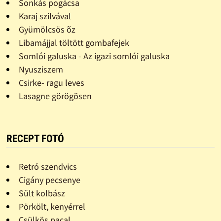
Sonkás pogácsa
Karaj szilvával
Gyümölcsös õz
Libamájjal töltött gombafejek
Somlói galuska - Az igazi somlói galuska
Nyusziszem
Csirke- ragu leves
Lasagne görögösen
RECEPT FOTÓ
Retró szendvics
Cigány pecsenye
Sült kolbász
Pörkölt, kenyérrel
Csülkös pacal