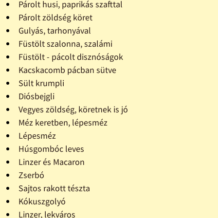
Párolt husi, paprikás szafttal
Párolt zöldség köret
Gulyás, tarhonyával
Füstölt szalonna, szalámi
Füstölt - pácolt disznóságok
Kacskacomb pácban sütve
Sült krumpli
Diósbejgli
Vegyes zöldség, köretnek is jó
Méz keretben, lépesméz
Lépesméz
Húsgombóc leves
Linzer és Macaron
Zserbó
Sajtos rakott tészta
Kókuszgolyó
Linzer, lekváros