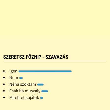
SZERETSZ FÕZNI? - SZAVAZÁS
Igen
Nem
Néha szoktam
Csak ha muszály
Mirelitet kajálok