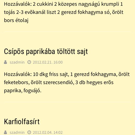
Hozzávalók: 2 cukkini 2 közepes nagyságú krumpli 1
tojás 2-3 evõkanál liszt 2 gerezd fokhagyma só, õrölt
bors étolaj
Csípõs paprikába töltött sajt
szadmin
2012.02.21. 16:00
Hozzávalók: 10 dkg friss sajt, 1 gerezd fokhagyma, õrölt
feketebors, õrölt szerecsendió, 3 db hegyes erõs
paprika, fogvájó.
Karfiolfasírt
szadmin
2012.02.04. 14:02