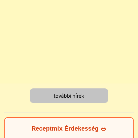
további hírek
Receptmix Érdekesség 🥗