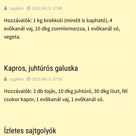
szgabor
2011.04.12. 07:40
Hozzávalók: 1 kg brokkoli (mirelit is kapható), 4
evõkanál vaj, 10 dkg zsemlemorzsa, 1 evõkanál só,
vegeta.
Kapros, juhtúrós galuska
szgabor
2011.04.12. 07:35
Hozzávalók: 3 db tojás, 10 dkg juhtúró, 30 dkg liszt, fél
csokor kapor, 1 evõkanál vaj, 1 evõkanál só.
Ízletes sajtgolyók