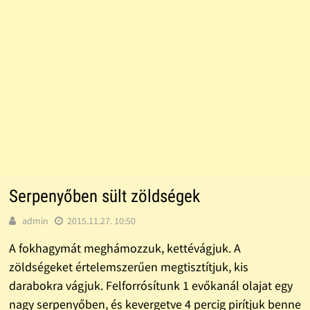
Serpenyőben sült zöldségek
admin
2015.11.27. 10:50
A fokhagymát meghámozzuk, kettévágjuk. A
zöldségeket értelemszerűen megtisztítjuk, kis
darabokra vágjuk. Felforrósítunk 1 evőkanál olajat egy
nagy serpenyőben, és kevergetve 4 percig pirítjuk benne