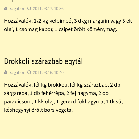
szgabor
2011.03.17. 10:36
Hozzávalók: 1/2 kg kelbimbó, 3 dkg margarin vagy 3 ek
olaj, 1 csomag kapor, 1 csipet õrölt köménymag.
Brokkoli szárazbab egytál
szgabor
2011.03.16. 10:40
Hozzávalók: fél kg brokkoli, fél kg szárazbab, 2 db
sárgarépa, 1 db fehérrépa, 2 fej hagyma, 2 db
paradicsom, 1 kk olaj, 1 gerezd fokhagyma, 1 tk só,
késhegynyi õrölt bors vegeta.