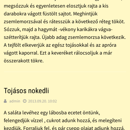
megsózzuk és egyenletesen elosztjuk rajta a kis
darabokra vágott füstölt sajtot. Meghintjük
zsemlemorzsával és rátesszük a következő réteg tököt.
Sózzuk, majd a hagymát -vékony karikákra vágva-
szétterítjük rajta. Újabb adag zsemlemorzsa következik.
A tejfölt elkeverjük az egész tojásokkal és az apróra
vágott kaporral. Ezt a keveréket rálocsoljuk a már
összerakott tökre.
Tojásos nokedli
admin
2013.09.20. 10:02
A saláta levéhez egy lábosba ecetet öntünk,
felengedjük vízzel , cukrot adunk hozzá, és melegíteni
kezdjük. Forraljuk fel, és pár csepp olajat adjunk hozzá.