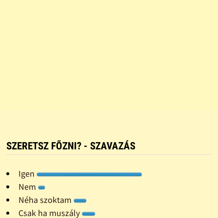
SZERETSZ FÕZNI? - SZAVAZÁS
Igen
Nem
Néha szoktam
Csak ha muszály