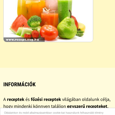
INFORMÁCIÓK
A
receptek
és
főzési receptek
világában oldalunk célja,
hogy mindenki könnyen találjon
egyszerű recepteket
,
gyors recepteket
és valóban
finom recepteket
.
Oldalainkon és mobil alkalmazásainkban cookie-kat használunk felhasználói élmény