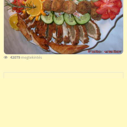
42079
megtekintés