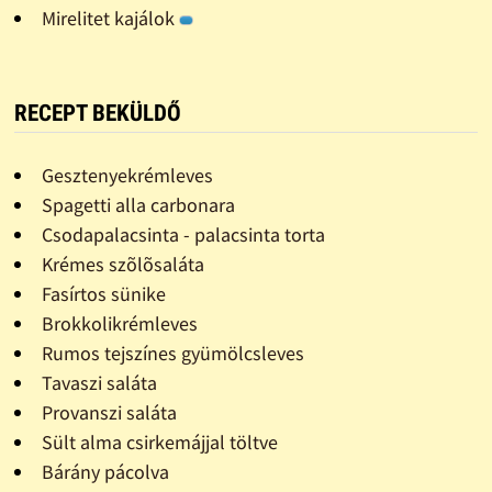
Mirelitet kajálok
RECEPT BEKÜLDŐ
Gesztenyekrémleves
Spagetti alla carbonara
Csodapalacsinta - palacsinta torta
Krémes szõlõsaláta
Fasírtos sünike
Brokkolikrémleves
Rumos tejszínes gyümölcsleves
Tavaszi saláta
Provanszi saláta
Sült alma csirkemájjal töltve
Bárány pácolva