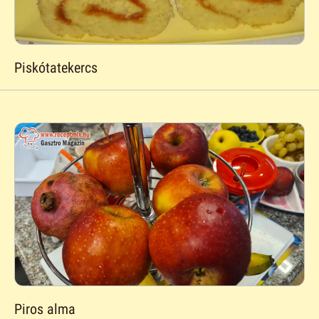
Piskótatekercs
Piros alma