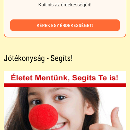
Kattints az érdekességért!
KÉREK EGY ÉRDEKESSÉGET!
Jótékonyság - Segíts!