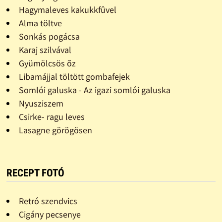
Hagymaleves kakukkfûvel
Alma töltve
Sonkás pogácsa
Karaj szilvával
Gyümölcsös õz
Libamájjal töltött gombafejek
Somlói galuska - Az igazi somlói galuska
Nyusziszem
Csirke- ragu leves
Lasagne görögösen
RECEPT FOTÓ
Retró szendvics
Cigány pecsenye