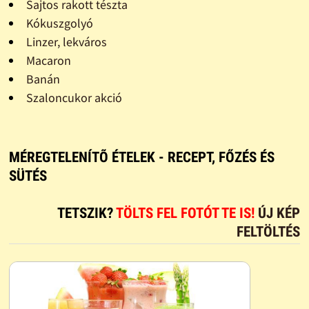
Sajtos rakott tészta
Kókuszgolyó
Linzer, lekváros
Macaron
Banán
Szaloncukor akció
MÉREGTELENÍTÕ ÉTELEK - RECEPT, FŐZÉS ÉS
SÜTÉS
TETSZIK?
TÖLTS FEL FOTÓT TE IS!
ÚJ KÉP
FELTÖLTÉS