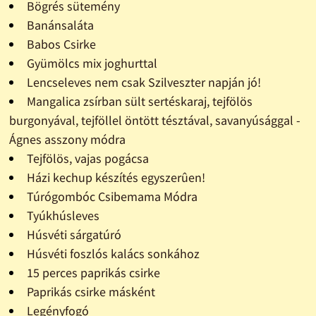
Bögrés sütemény
Banánsaláta
Babos Csirke
Gyümölcs mix joghurttal
Lencseleves nem csak Szilveszter napján jó!
Mangalica zsírban sült sertéskaraj, tejfölös
burgonyával, tejföllel öntött tésztával, savanyúsággal -
Ágnes asszony módra
Tejfölös, vajas pogácsa
Házi kechup készítés egyszerûen!
Túrógombóc Csibemama Módra
Tyúkhúsleves
Húsvéti sárgatúró
Húsvéti foszlós kalács sonkához
15 perces paprikás csirke
Paprikás csirke másként
Legényfogó