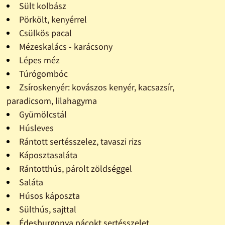
Sült kolbász
Pörkölt, kenyérrel
Csülkös pacal
Mézeskalács - karácsony
Lépes méz
Túrógombóc
Zsíroskenyér: kovászos kenyér, kacsazsír,
paradicsom, lilahagyma
Gyümölcstál
Húsleves
Rántott sertésszelez, tavaszi rizs
Káposztasaláta
Rántotthús, párolt zöldséggel
Saláta
Húsos káposzta
Sülthús, sajttal
Édesburgonya pácokt sertésszelet