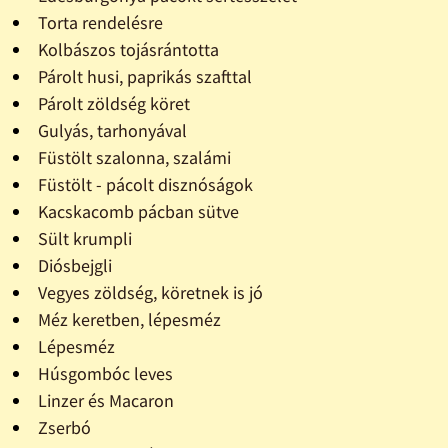
Torta rendelésre
Kolbászos tojásrántotta
Párolt husi, paprikás szafttal
Párolt zöldség köret
Gulyás, tarhonyával
Füstölt szalonna, szalámi
Füstölt - pácolt disznóságok
Kacskacomb pácban sütve
Sült krumpli
Diósbejgli
Vegyes zöldség, köretnek is jó
Méz keretben, lépesméz
Lépesméz
Húsgombóc leves
Linzer és Macaron
Zserbó