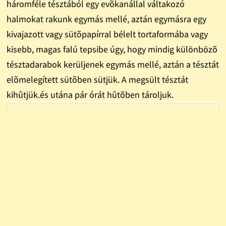
háromféle tésztából egy evõkanállal váltakozó
halmokat rakunk egymás mellé, aztán egymásra egy
kivajazott vagy sütõpapírral bélelt tortaformába vagy
kisebb, magas falú tepsibe úgy, hogy mindig különbözõ
tésztadarabok kerüljenek egymás mellé, aztán a tésztát
elõmelegített sütõben sütjük. A megsült tésztát
kihûtjük.és utána pár órát hûtõben tároljuk.