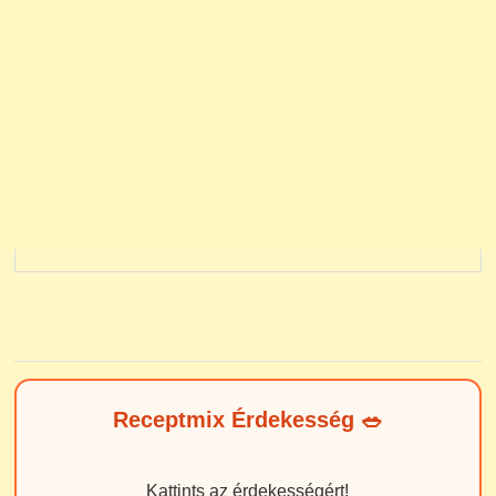
Receptmix Érdekesség 🥗
Kattints az érdekességért!