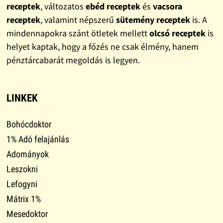
receptek
, változatos
ebéd receptek
és
vacsora
receptek
, valamint népszerű
sütemény receptek
is. A
mindennapokra szánt ötletek mellett
olcsó receptek
is
helyet kaptak, hogy a főzés ne csak élmény, hanem
pénztárcabarát megoldás is legyen.
LINKEK
Bohócdoktor
1% Adó felajánlás
Adományok
Leszokni
Lefogyni
Mátrix 1%
Mesedoktor