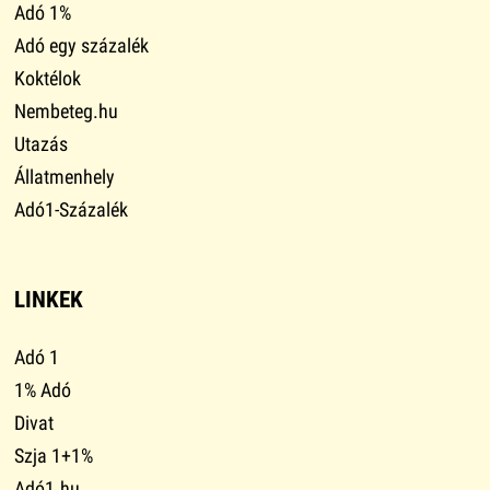
Adó 1%
Adó egy százalék
Koktélok
Nembeteg.hu
Utazás
Állatmenhely
Adó1-Százalék
LINKEK
Adó 1
1% Adó
Divat
Szja 1+1%
Adó1.hu