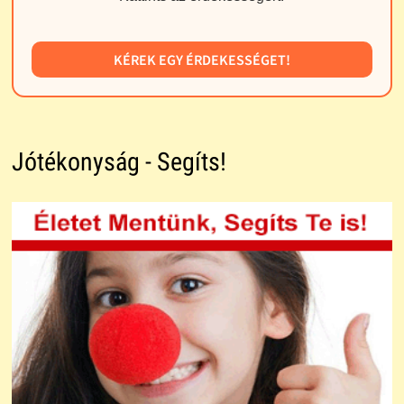
KÉREK EGY ÉRDEKESSÉGET!
Jótékonyság - Segíts!