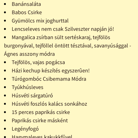
Banánsaláta
Babos Csirke
Gyümölcs mix joghurttal
Lencseleves nem csak Szilveszter napján jó!
Mangalica zsírban sült sertéskaraj, tejfölös
burgonyával, tejföllel öntött tésztával, savanyúsággal -
Ágnes asszony módra
Tejfölös, vajas pogácsa
Házi kechup készítés egyszerûen!
Túrógombóc Csibemama Módra
Tyúkhúsleves
Húsvéti sárgatúró
Húsvéti foszlós kalács sonkához
15 perces paprikás csirke
Paprikás csirke másként
Legényfogó
Hagymaleves kakukkfûvel