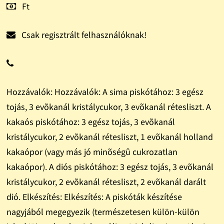
Ft
Csak regisztrált felhasználóknak!
Hozzávalók: Hozzávalók: A sima piskótához: 3 egész
tojás, 3 evõkanál kristálycukor, 3 evõkanál rétesliszt. A
kakaós piskótához: 3 egész tojás, 3 evõkanál
kristálycukor, 2 evõkanál rétesliszt, 1 evõkanál holland
kakaópor (vagy más jó minõségû cukrozatlan
kakaópor). A diós piskótához: 3 egész tojás, 3 evõkanál
kristálycukor, 2 evõkanál rétesliszt, 2 evõkanál darált
dió. Elkészítés: Elkészítés: A piskóták készítése
nagyjából megegyezik (természetesen külön-külön