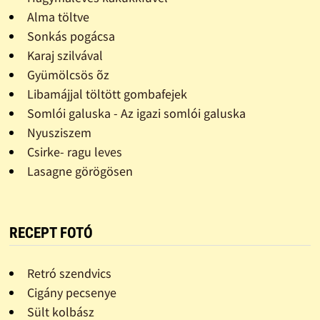
Alma töltve
Sonkás pogácsa
Karaj szilvával
Gyümölcsös õz
Libamájjal töltött gombafejek
Somlói galuska - Az igazi somlói galuska
Nyusziszem
Csirke- ragu leves
Lasagne görögösen
RECEPT FOTÓ
Retró szendvics
Cigány pecsenye
Sült kolbász