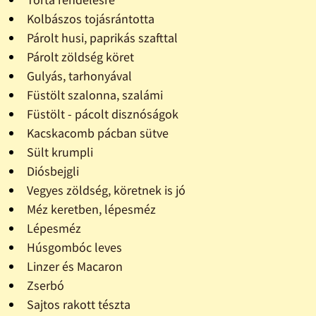
Kolbászos tojásrántotta
Párolt husi, paprikás szafttal
Párolt zöldség köret
Gulyás, tarhonyával
Füstölt szalonna, szalámi
Füstölt - pácolt disznóságok
Kacskacomb pácban sütve
Sült krumpli
Diósbejgli
Vegyes zöldség, köretnek is jó
Méz keretben, lépesméz
Lépesméz
Húsgombóc leves
Linzer és Macaron
Zserbó
Sajtos rakott tészta