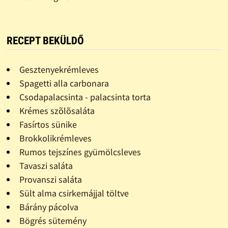
RECEPT BEKÜLDŐ
Gesztenyekrémleves
Spagetti alla carbonara
Csodapalacsinta - palacsinta torta
Krémes szõlõsaláta
Fasírtos sünike
Brokkolikrémleves
Rumos tejszínes gyümölcsleves
Tavaszi saláta
Provanszi saláta
Sült alma csirkemájjal töltve
Bárány pácolva
Bögrés sütemény