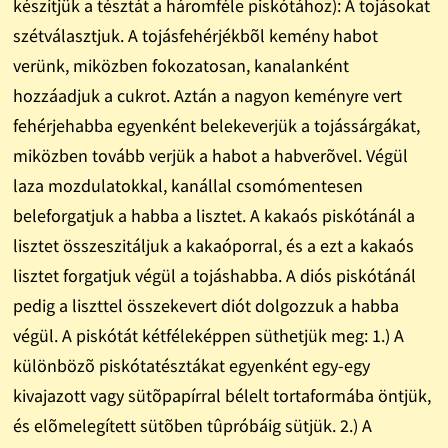
készítjük a tésztát a háromféle piskótához): A tojásokat
szétválasztjuk. A tojásfehérjékbõl kemény habot
verünk, miközben fokozatosan, kanalanként
hozzáadjuk a cukrot. Aztán a nagyon keményre vert
fehérjehabba egyenként belekeverjük a tojássárgákat,
miközben tovább verjük a habot a habverõvel. Végül
laza mozdulatokkal, kanállal csomómentesen
beleforgatjuk a habba a lisztet. A kakaós piskótánál a
lisztet összeszitáljuk a kakaóporral, és a ezt a kakaós
lisztet forgatjuk végül a tojáshabba. A diós piskótánál
pedig a liszttel összekevert diót dolgozzuk a habba
végül. A piskótát kétféleképpen süthetjük meg: 1.) A
különbözõ piskótatésztákat egyenként egy-egy
kivajazott vagy sütõpapírral bélelt tortaformába öntjük,
és elõmelegített sütõben tûpróbáig sütjük. 2.) A