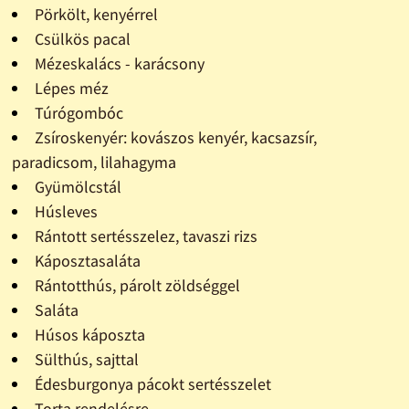
Pörkölt, kenyérrel
Csülkös pacal
Mézeskalács - karácsony
Lépes méz
Túrógombóc
Zsíroskenyér: kovászos kenyér, kacsazsír,
paradicsom, lilahagyma
Gyümölcstál
Húsleves
Rántott sertésszelez, tavaszi rizs
Káposztasaláta
Rántotthús, párolt zöldséggel
Saláta
Húsos káposzta
Sülthús, sajttal
Édesburgonya pácokt sertésszelet
Torta rendelésre