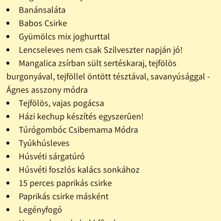
Banánsaláta
Babos Csirke
Gyümölcs mix joghurttal
Lencseleves nem csak Szilveszter napján jó!
Mangalica zsírban sült sertéskaraj, tejfölös
burgonyával, tejföllel öntött tésztával, savanyúsággal -
Ágnes asszony módra
Tejfölös, vajas pogácsa
Házi kechup készítés egyszerûen!
Túrógombóc Csibemama Módra
Tyúkhúsleves
Húsvéti sárgatúró
Húsvéti foszlós kalács sonkához
15 perces paprikás csirke
Paprikás csirke másként
Legényfogó