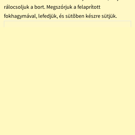
rálocsoljuk a bort. Megszórjuk a felaprított
fokhagymával, lefedjük, és sütõben készre sütjük.