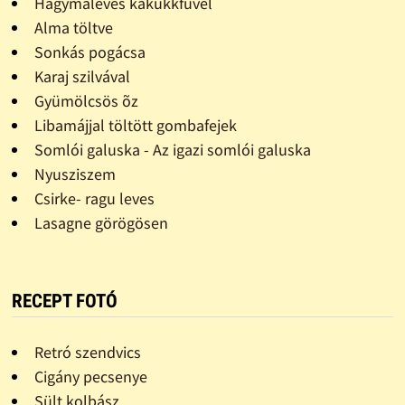
Hagymaleves kakukkfûvel
Alma töltve
Sonkás pogácsa
Karaj szilvával
Gyümölcsös õz
Libamájjal töltött gombafejek
Somlói galuska - Az igazi somlói galuska
Nyusziszem
Csirke- ragu leves
Lasagne görögösen
RECEPT FOTÓ
Retró szendvics
Cigány pecsenye
Sült kolbász