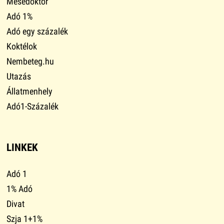
Mesedoktor
Adó 1%
Adó egy százalék
Koktélok
Nembeteg.hu
Utazás
Állatmenhely
Adó1-Százalék
LINKEK
Adó 1
1% Adó
Divat
Szja 1+1%