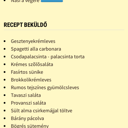
Nasi a végére
RECEPT BEKÜLDŐ
Gesztenyekrémleves
Spagetti alla carbonara
Csodapalacsinta - palacsinta torta
Krémes szõlõsaláta
Fasírtos sünike
Brokkolikrémleves
Rumos tejszínes gyümölcsleves
Tavaszi saláta
Provanszi saláta
Sült alma csirkemájjal töltve
Bárány pácolva
Bögrés sütemény