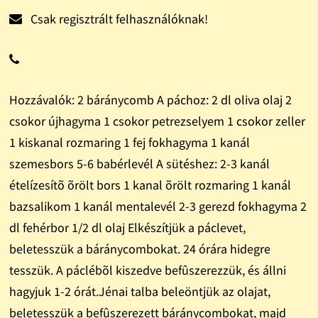
Csak regisztrált felhasználóknak!
Hozzávalók: 2 báránycomb A páchoz: 2 dl oliva olaj 2
csokor újhagyma 1 csokor petrezselyem 1 csokor zeller
1 kiskanal rozmaring 1 fej fokhagyma 1 kanál
szemesbors 5-6 babérlevél A sütéshez: 2-3 kanál
ételízesítõ õrölt bors 1 kanal õrölt rozmaring 1 kanál
bazsalikom 1 kanál mentalevél 2-3 gerezd fokhagyma 2
dl fehérbor 1/2 dl olaj Elkészítjük a páclevet,
beletesszük a báránycombokat. 24 órára hidegre
tesszük. A páclébõl kiszedve befûszerezzük, és állni
hagyjuk 1-2 órát.Jénai talba beleöntjük az olajat,
beletesszük a befûszerezett báránycombokat, majd