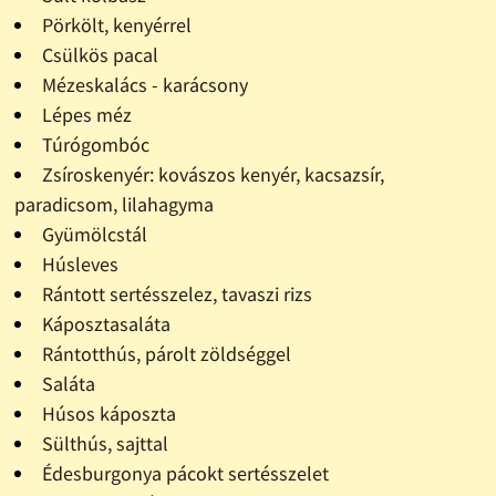
Pörkölt, kenyérrel
Csülkös pacal
Mézeskalács - karácsony
Lépes méz
Túrógombóc
Zsíroskenyér: kovászos kenyér, kacsazsír,
paradicsom, lilahagyma
Gyümölcstál
Húsleves
Rántott sertésszelez, tavaszi rizs
Káposztasaláta
Rántotthús, párolt zöldséggel
Saláta
Húsos káposzta
Sülthús, sajttal
Édesburgonya pácokt sertésszelet