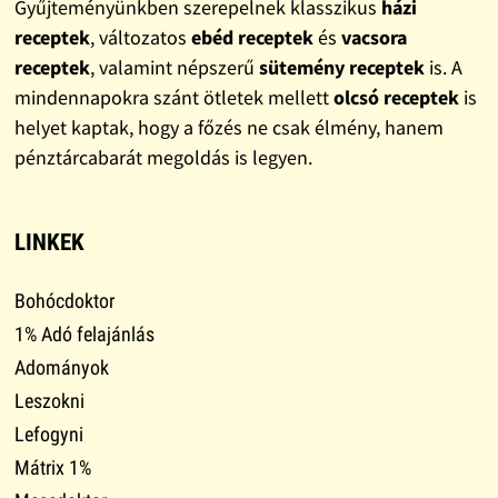
Gyűjteményünkben szerepelnek klasszikus
házi
receptek
, változatos
ebéd receptek
és
vacsora
receptek
, valamint népszerű
sütemény receptek
is. A
mindennapokra szánt ötletek mellett
olcsó receptek
is
helyet kaptak, hogy a főzés ne csak élmény, hanem
pénztárcabarát megoldás is legyen.
LINKEK
Bohócdoktor
1% Adó felajánlás
Adományok
Leszokni
Lefogyni
Mátrix 1%