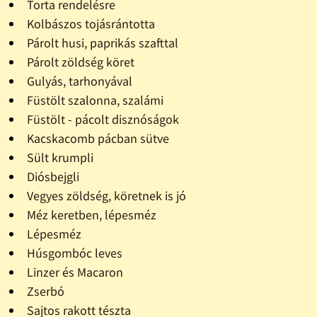
Torta rendelésre
Kolbászos tojásrántotta
Párolt husi, paprikás szafttal
Párolt zöldség köret
Gulyás, tarhonyával
Füstölt szalonna, szalámi
Füstölt - pácolt disznóságok
Kacskacomb pácban sütve
Sült krumpli
Diósbejgli
Vegyes zöldség, köretnek is jó
Méz keretben, lépesméz
Lépesméz
Húsgombóc leves
Linzer és Macaron
Zserbó
Sajtos rakott tészta