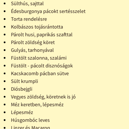
Sülthús, sajttal
Édesburgonya pácokt sertésszelet
Torta rendelésre
Kolbászos tojásrántotta
Párolt husi, paprikás szafttal
Párolt zöldség köret
Gulyás, tarhonyával
Füstölt szalonna, szalámi
Füstölt - pácolt disznóságok
Kacskacomb pácban sütve
Sült krumpli
Diósbejgli
Vegyes zöldség, köretnek is jó
Méz keretben, lépesméz
Lépesméz
Húsgombóc leves
Linzer és Macaron