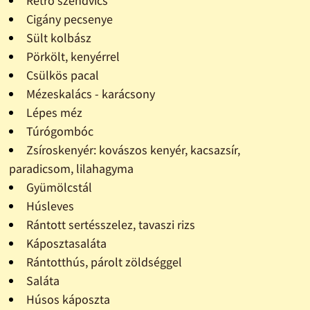
Retró szendvics
Cigány pecsenye
Sült kolbász
Pörkölt, kenyérrel
Csülkös pacal
Mézeskalács - karácsony
Lépes méz
Túrógombóc
Zsíroskenyér: kovászos kenyér, kacsazsír,
paradicsom, lilahagyma
Gyümölcstál
Húsleves
Rántott sertésszelez, tavaszi rizs
Káposztasaláta
Rántotthús, párolt zöldséggel
Saláta
Húsos káposzta