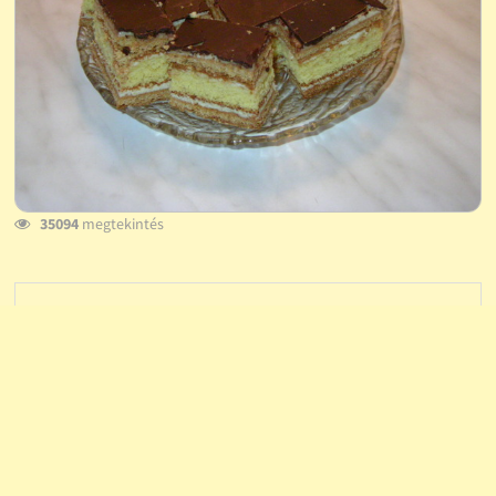
35094
megtekintés