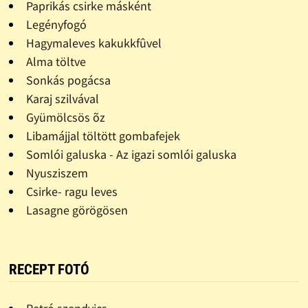
Paprikás csirke másként
Legényfogó
Hagymaleves kakukkfûvel
Alma töltve
Sonkás pogácsa
Karaj szilvával
Gyümölcsös õz
Libamájjal töltött gombafejek
Somlói galuska - Az igazi somlói galuska
Nyusziszem
Csirke- ragu leves
Lasagne görögösen
RECEPT FOTÓ