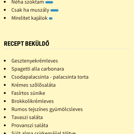
Néha szoktam
Csak ha muszály
Mirelitet kajálok
RECEPT BEKÜLDŐ
Gesztenyekrémleves
Spagetti alla carbonara
Csodapalacsinta - palacsinta torta
Krémes szõlõsaláta
Fasírtos sünike
Brokkolikrémleves
Rumos tejszínes gyümölcsleves
Tavaszi saláta
Provanszi saláta
Sült alma csirkemájjal töltve