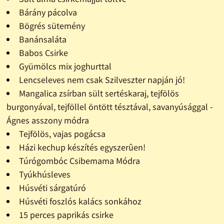
Bárány pácolva
Bögrés sütemény
Banánsaláta
Babos Csirke
Gyümölcs mix joghurttal
Lencseleves nem csak Szilveszter napján jó!
Mangalica zsírban sült sertéskaraj, tejfölös
burgonyával, tejföllel öntött tésztával, savanyúsággal -
Ágnes asszony módra
Tejfölös, vajas pogácsa
Házi kechup készítés egyszerûen!
Túrógombóc Csibemama Módra
Tyúkhúsleves
Húsvéti sárgatúró
Húsvéti foszlós kalács sonkához
15 perces paprikás csirke