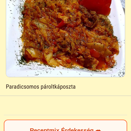
Paradicsomos pároltkáposzta
Receptmix Érdekesség 🥗