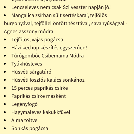
Lencseleves nem csak Szilveszter napján jó!
Mangalica zsírban sült sertéskaraj, tejfölös
burgonyával, tejföllel öntött tésztával, savanyúsággal -
Ágnes asszony módra
Tejfölös, vajas pogácsa
Házi kechup készítés egyszerûen!
Túrógombóc Csibemama Módra
Tyúkhúsleves
Húsvéti sárgatúró
Húsvéti foszlós kalács sonkához
15 perces paprikás csirke
Paprikás csirke másként
Legényfogó
Hagymaleves kakukkfûvel
Alma töltve
Sonkás pogácsa