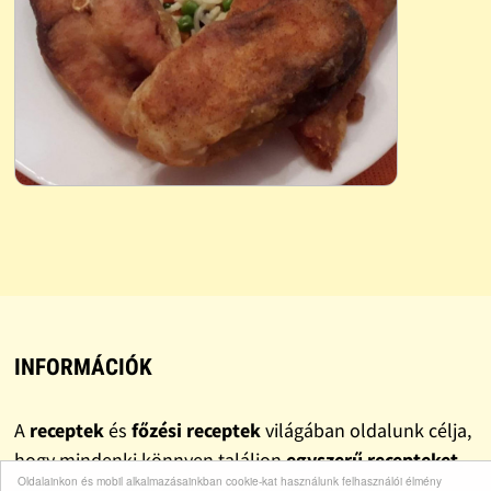
INFORMÁCIÓK
A
receptek
és
főzési receptek
világában oldalunk célja,
hogy mindenki könnyen találjon
egyszerű recepteket
,
Oldalainkon és mobil alkalmazásainkban cookie-kat használunk felhasználói élmény
gyors recepteket
és valóban
finom recepteket
.