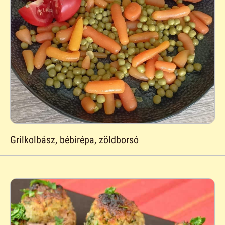
Grilkolbász, bébirépa, zöldborsó