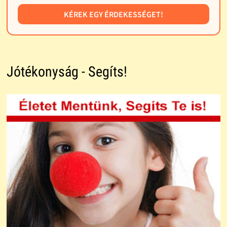
KÉREK EGY ÉRDEKESSÉGET!
Jótékonyság - Segíts!