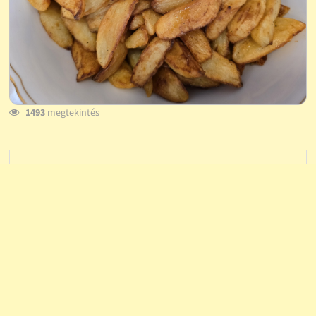
1493
megtekintés