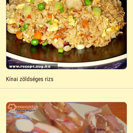
Kínai zöldséges rizs