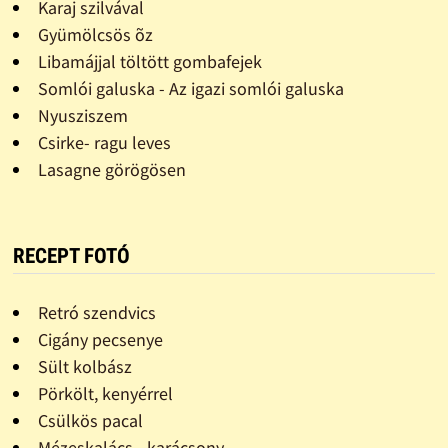
Karaj szilvával
Gyümölcsös õz
Libamájjal töltött gombafejek
Somlói galuska - Az igazi somlói galuska
Nyusziszem
Csirke- ragu leves
Lasagne görögösen
RECEPT FOTÓ
Retró szendvics
Cigány pecsenye
Sült kolbász
Pörkölt, kenyérrel
Csülkös pacal
Mézeskalács - karácsony