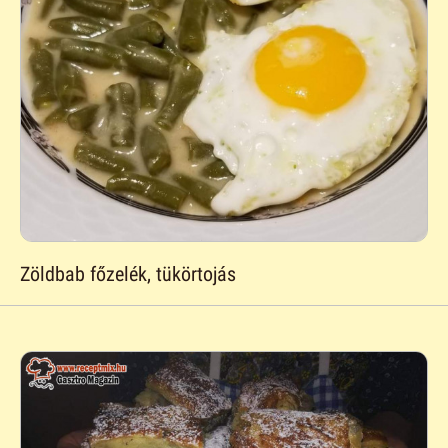
Zöldbab főzelék, tükörtojás