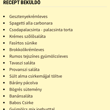
RECEPT BEKÜLDŐ
Gesztenyekrémleves
Spagetti alla carbonara
Csodapalacsinta - palacsinta torta
Krémes szõlõsaláta
Fasírtos sünike
Brokkolikrémleves
Rumos tejszínes gyümölcsleves
Tavaszi saláta
Provanszi saláta
Sült alma csirkemájjal töltve
Bárány pácolva
Bögrés sütemény
Banánsaláta
Babos Csirke
Gyümölcs mix joghurttal