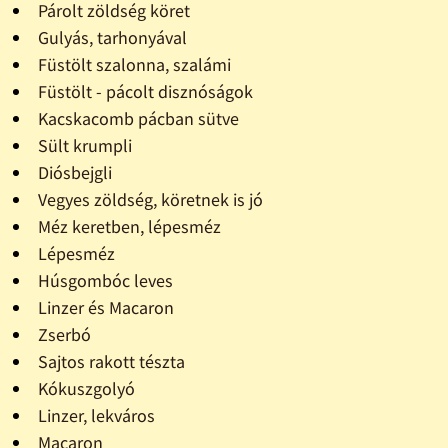
Párolt zöldség köret
Gulyás, tarhonyával
Füstölt szalonna, szalámi
Füstölt - pácolt disznóságok
Kacskacomb pácban sütve
Sült krumpli
Diósbejgli
Vegyes zöldség, köretnek is jó
Méz keretben, lépesméz
Lépesméz
Húsgombóc leves
Linzer és Macaron
Zserbó
Sajtos rakott tészta
Kókuszgolyó
Linzer, lekváros
Macaron