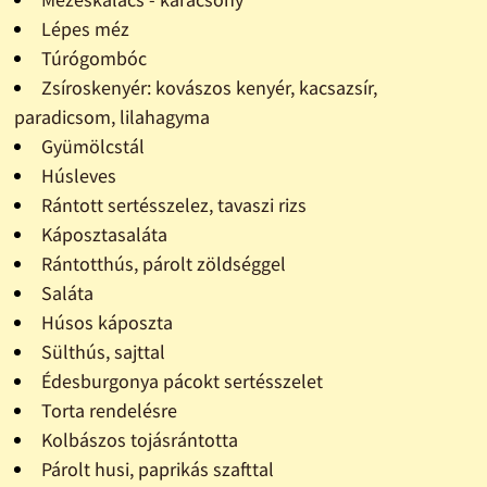
Lépes méz
Túrógombóc
Zsíroskenyér: kovászos kenyér, kacsazsír,
paradicsom, lilahagyma
Gyümölcstál
Húsleves
Rántott sertésszelez, tavaszi rizs
Káposztasaláta
Rántotthús, párolt zöldséggel
Saláta
Húsos káposzta
Sülthús, sajttal
Édesburgonya pácokt sertésszelet
Torta rendelésre
Kolbászos tojásrántotta
Párolt husi, paprikás szafttal