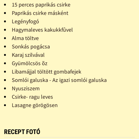
15 perces paprikás csirke
Paprikás csirke másként
Legényfogó
Hagymaleves kakukkfûvel
Alma töltve
Sonkás pogácsa
Karaj szilvával
Gyümölcsös õz
Libamájjal töltött gombafejek
Somlói galuska - Az igazi somlói galuska
Nyusziszem
Csirke- ragu leves
Lasagne görögösen
RECEPT FOTÓ