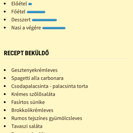
Előétel
Főétel
Desszert
Nasi a végére
RECEPT BEKÜLDŐ
Gesztenyekrémleves
Spagetti alla carbonara
Csodapalacsinta - palacsinta torta
Krémes szõlõsaláta
Fasírtos sünike
Brokkolikrémleves
Rumos tejszínes gyümölcsleves
Tavaszi saláta