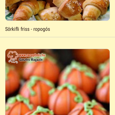
Sörkifli friss - ropogós