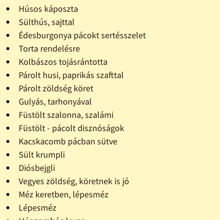
Húsos káposzta
Sülthús, sajttal
Édesburgonya pácokt sertésszelet
Torta rendelésre
Kolbászos tojásrántotta
Párolt husi, paprikás szafttal
Párolt zöldség köret
Gulyás, tarhonyával
Füstölt szalonna, szalámi
Füstölt - pácolt disznóságok
Kacskacomb pácban sütve
Sült krumpli
Diósbejgli
Vegyes zöldség, köretnek is jó
Méz keretben, lépesméz
Lépesméz