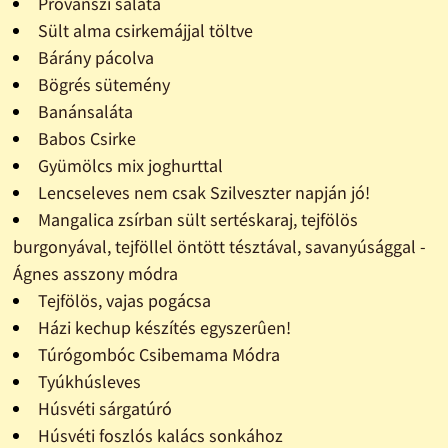
Provanszi saláta
Sült alma csirkemájjal töltve
Bárány pácolva
Bögrés sütemény
Banánsaláta
Babos Csirke
Gyümölcs mix joghurttal
Lencseleves nem csak Szilveszter napján jó!
Mangalica zsírban sült sertéskaraj, tejfölös
burgonyával, tejföllel öntött tésztával, savanyúsággal -
Ágnes asszony módra
Tejfölös, vajas pogácsa
Házi kechup készítés egyszerûen!
Túrógombóc Csibemama Módra
Tyúkhúsleves
Húsvéti sárgatúró
Húsvéti foszlós kalács sonkához