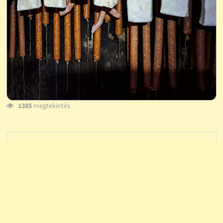
1385
megtekintés