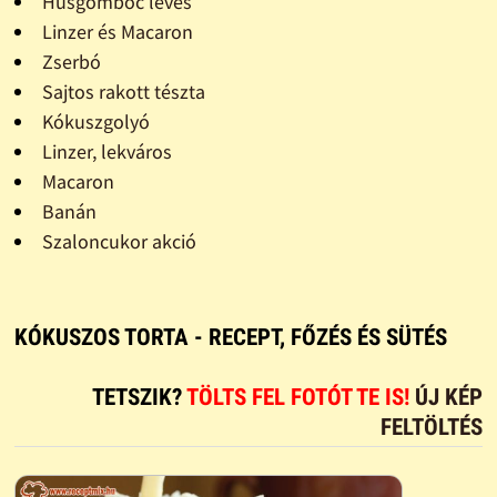
Húsgombóc leves
Linzer és Macaron
Zserbó
Sajtos rakott tészta
Kókuszgolyó
Linzer, lekváros
Macaron
Banán
Szaloncukor akció
KÓKUSZOS TORTA - RECEPT, FŐZÉS ÉS SÜTÉS
TETSZIK?
TÖLTS FEL FOTÓT TE IS!
ÚJ KÉP
FELTÖLTÉS