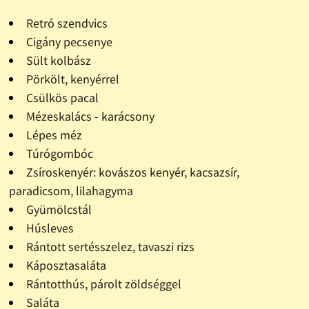
Retró szendvics
Cigány pecsenye
Sült kolbász
Pörkölt, kenyérrel
Csülkös pacal
Mézeskalács - karácsony
Lépes méz
Túrógombóc
Zsíroskenyér: kovászos kenyér, kacsazsír,
paradicsom, lilahagyma
Gyümölcstál
Húsleves
Rántott sertésszelez, tavaszi rizs
Káposztasaláta
Rántotthús, párolt zöldséggel
Saláta