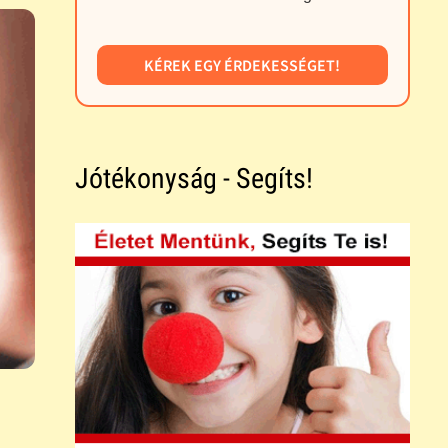
KÉREK EGY ÉRDEKESSÉGET!
Jótékonyság - Segíts!