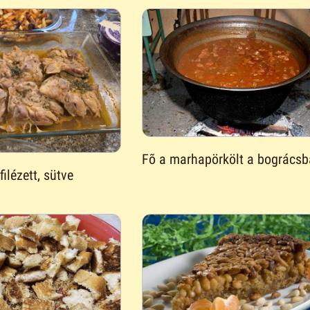
Fõ a marhapörkölt a bogrács
ilézett, sütve