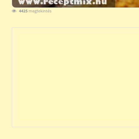
4425
megtekintés