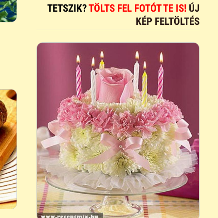
TETSZIK?
TÖLTS FEL FOTÓT TE IS!
ÚJ
KÉP FELTÖLTÉS