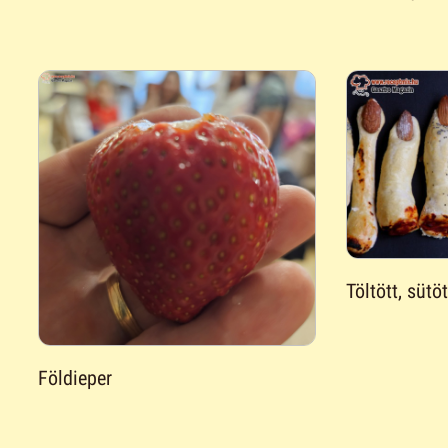
Töltött, sütö
Földieper