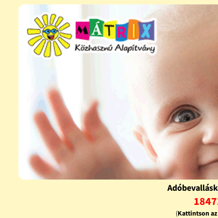
Adóbevallásk
1847
(
Kattintson a