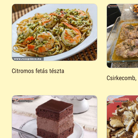
Citromos fetás tészta
Csirkecomb, f