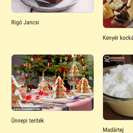
Rigó Jancsi
Kenyér kocká
Ünnepi teríték
Madártej