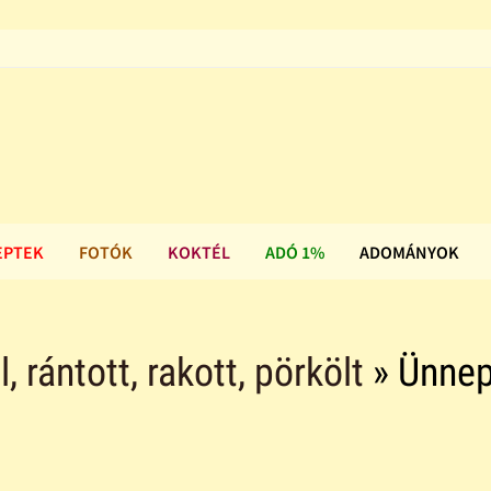
EPTEK
FOTÓK
KOKTÉL
ADÓ 1%
ADOMÁNYOK
ll, rántott, rakott, pörkölt
» Ünnep