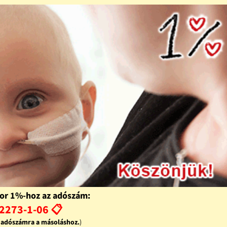
or 1%-hoz az adószám:
2273-1-06 📋
z adószámra a másoláshoz.
)