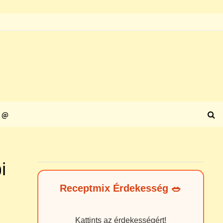
@
i
Receptmix Érdekesség 🥗
Kattints az érdekességért!