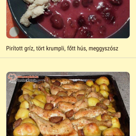
Pirított gríz, tört krumpli, főtt hús, meggyszósz