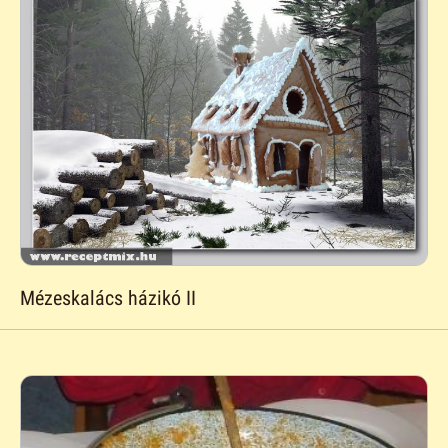
Mézeskalács házikó II