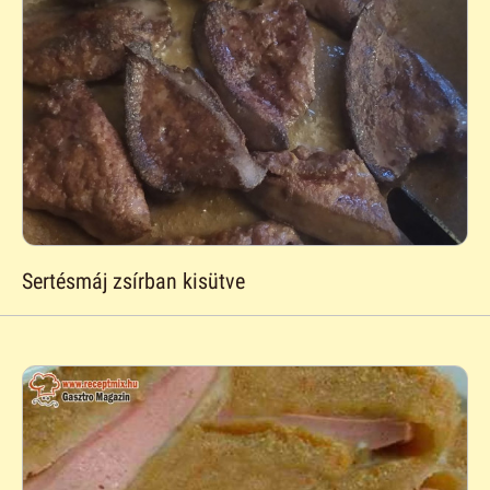
Sertésmáj zsírban kisütve