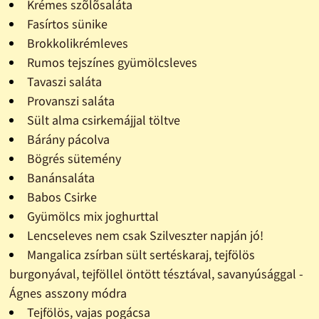
Krémes szõlõsaláta
Fasírtos sünike
Brokkolikrémleves
Rumos tejszínes gyümölcsleves
Tavaszi saláta
Provanszi saláta
Sült alma csirkemájjal töltve
Bárány pácolva
Bögrés sütemény
Banánsaláta
Babos Csirke
Gyümölcs mix joghurttal
Lencseleves nem csak Szilveszter napján jó!
Mangalica zsírban sült sertéskaraj, tejfölös
burgonyával, tejföllel öntött tésztával, savanyúsággal -
Ágnes asszony módra
Tejfölös, vajas pogácsa