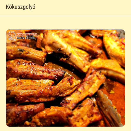
Kókuszgolyó