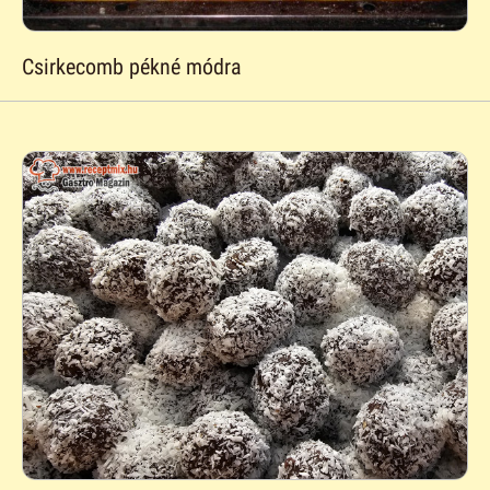
Csirkecomb pékné módra