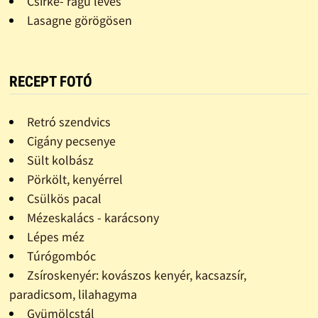
Csirke- ragu leves
Lasagne görögösen
RECEPT FOTÓ
Retró szendvics
Cigány pecsenye
Sült kolbász
Pörkölt, kenyérrel
Csülkös pacal
Mézeskalács - karácsony
Lépes méz
Túrógombóc
Zsíroskenyér: kovászos kenyér, kacsazsír,
paradicsom, lilahagyma
Gyümölcstál