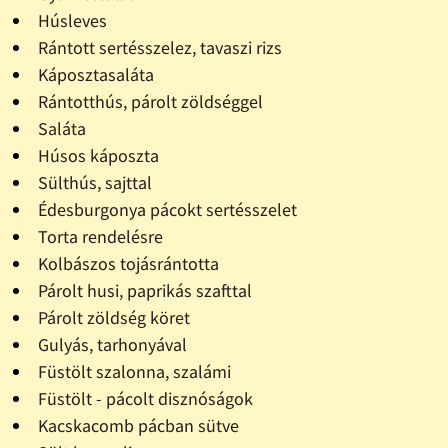
Húsleves
Rántott sertésszelez, tavaszi rizs
Káposztasaláta
Rántotthús, párolt zöldséggel
Saláta
Húsos káposzta
Sülthús, sajttal
Édesburgonya pácokt sertésszelet
Torta rendelésre
Kolbászos tojásrántotta
Párolt husi, paprikás szafttal
Párolt zöldség köret
Gulyás, tarhonyával
Füstölt szalonna, szalámi
Füstölt - pácolt disznóságok
Kacskacomb pácban sütve