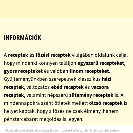
INFORMÁCIÓK
A
receptek
és
főzési receptek
világában oldalunk célja,
hogy mindenki könnyen találjon
egyszerű recepteket
,
gyors recepteket
és valóban
finom recepteket
.
Gyűjteményünkben szerepelnek klasszikus
házi
receptek
, változatos
ebéd receptek
és
vacsora
receptek
, valamint népszerű
sütemény receptek
is. A
mindennapokra szánt ötletek mellett
olcsó receptek
is
helyet kaptak, hogy a főzés ne csak élmény, hanem
pénztárcabarát megoldás is legyen.
Oldalainkon és mobil alkalmazásainkban cookie-kat használunk felhasználói élmény