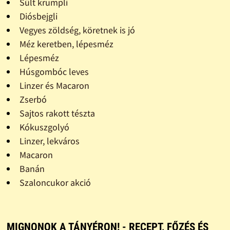
Sült krumpli
Diósbejgli
Vegyes zöldség, köretnek is jó
Méz keretben, lépesméz
Lépesméz
Húsgombóc leves
Linzer és Macaron
Zserbó
Sajtos rakott tészta
Kókuszgolyó
Linzer, lekváros
Macaron
Banán
Szaloncukor akció
MIGNONOK A TÁNYÉRON! - RECEPT, FŐZÉS ÉS