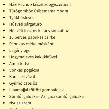
Házi kechup készítés egyszerûen!
Túrógombóc Csibemama Módra
Tyúkhúsleves
Húsvéti sárgatúró
Húsvéti foszlós kalács sonkához
15 perces paprikás csirke
Paprikás csirke másként
Legényfogó
Hagymaleves kakukkfûvel
Alma töltve
Sonkás pogácsa
Karaj szilvával
Gyümölcsös õz
Libamájjal töltött gombafejek
Somlói galuska - Az igazi somlói galuska
Nyusziszem