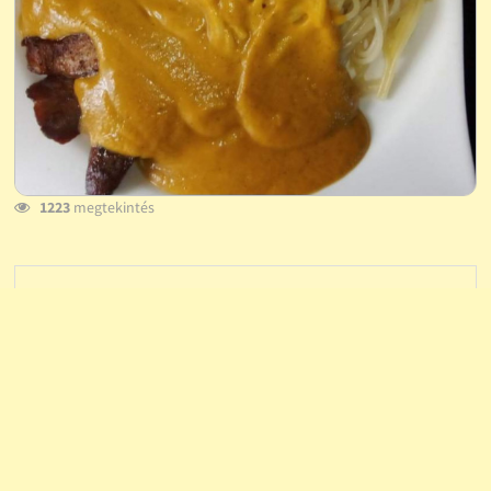
1223
megtekintés