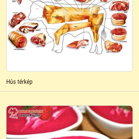
Hús térkép