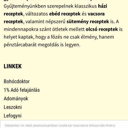
Gyűjteményünkben szerepelnek klasszikus
házi
receptek
, változatos
ebéd receptek
és
vacsora
receptek
, valamint népszerű
sütemény receptek
is. A
mindennapokra szánt ötletek mellett
olcsó receptek
is
helyet kaptak, hogy a főzés ne csak élmény, hanem
pénztárcabarát megoldás is legyen.
LINKEK
Bohócdoktor
1% Adó felajánlás
Adományok
Leszokni
Lefogyni
Mátrix 1%
Oldalainkon és mobil alkalmazásainkban cookie-kat használunk felhasználói élmény