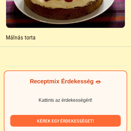
Málnás torta
Receptmix Érdekesség 🥗
Kattints az érdekességért!
KÉREK EGY ÉRDEKESSÉGET!