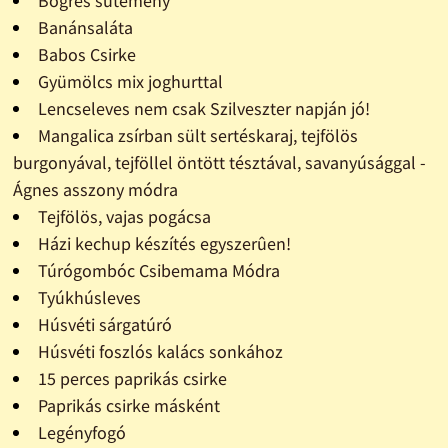
Bögrés sütemény
Banánsaláta
Babos Csirke
Gyümölcs mix joghurttal
Lencseleves nem csak Szilveszter napján jó!
Mangalica zsírban sült sertéskaraj, tejfölös
burgonyával, tejföllel öntött tésztával, savanyúsággal -
Ágnes asszony módra
Tejfölös, vajas pogácsa
Házi kechup készítés egyszerûen!
Túrógombóc Csibemama Módra
Tyúkhúsleves
Húsvéti sárgatúró
Húsvéti foszlós kalács sonkához
15 perces paprikás csirke
Paprikás csirke másként
Legényfogó