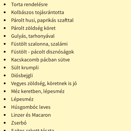
Torta rendelésre
Kolbászos tojásrántotta
Párolt husi, paprikás szafttal
Párolt zöldség köret
Gulyás, tarhonyával
Füstölt szalonna, szalámi
Füstölt - pácolt disznóságok
Kacskacomb pácban sütve
Sült krumpli
Diósbejgli
Vegyes zöldség, köretnek is jó
Méz keretben, lépesméz
Lépesméz
Húsgombóc leves
Linzer és Macaron
Zserbó
Sajtos rakott tészta