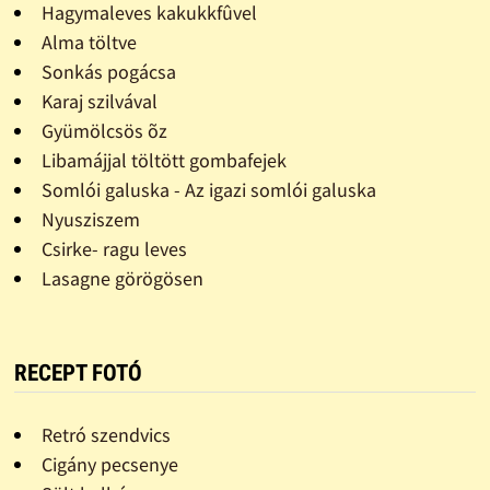
Hagymaleves kakukkfûvel
Alma töltve
Sonkás pogácsa
Karaj szilvával
Gyümölcsös õz
Libamájjal töltött gombafejek
Somlói galuska - Az igazi somlói galuska
Nyusziszem
Csirke- ragu leves
Lasagne görögösen
RECEPT FOTÓ
Retró szendvics
Cigány pecsenye