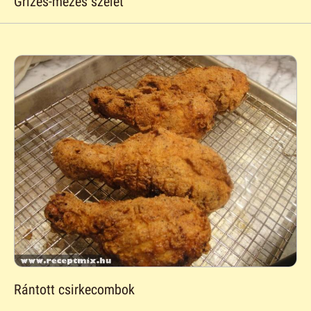
Grízes-mézes szelet
Rántott csirkecombok