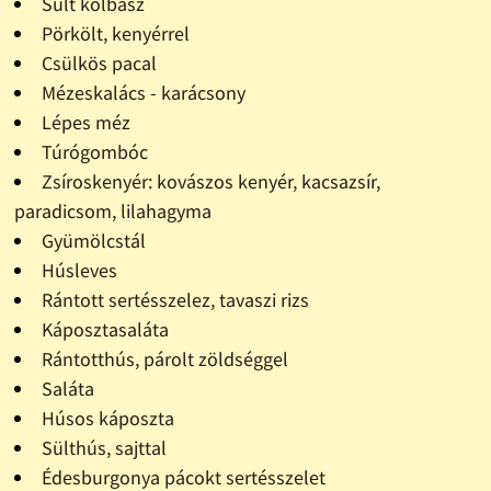
Sült kolbász
Pörkölt, kenyérrel
Csülkös pacal
Mézeskalács - karácsony
Lépes méz
Túrógombóc
Zsíroskenyér: kovászos kenyér, kacsazsír,
paradicsom, lilahagyma
Gyümölcstál
Húsleves
Rántott sertésszelez, tavaszi rizs
Káposztasaláta
Rántotthús, párolt zöldséggel
Saláta
Húsos káposzta
Sülthús, sajttal
Édesburgonya pácokt sertésszelet