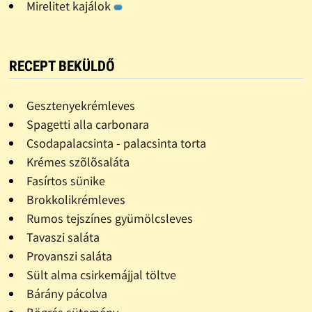
Mirelitet kajálok
RECEPT BEKÜLDŐ
Gesztenyekrémleves
Spagetti alla carbonara
Csodapalacsinta - palacsinta torta
Krémes szõlõsaláta
Fasírtos sünike
Brokkolikrémleves
Rumos tejszínes gyümölcsleves
Tavaszi saláta
Provanszi saláta
Sült alma csirkemájjal töltve
Bárány pácolva