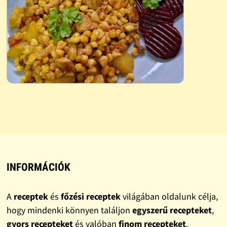
INFORMÁCIÓK
A
receptek
és
főzési receptek
világában oldalunk célja,
hogy mindenki könnyen találjon
egyszerű recepteket
,
gyors recepteket
és valóban
finom recepteket
.