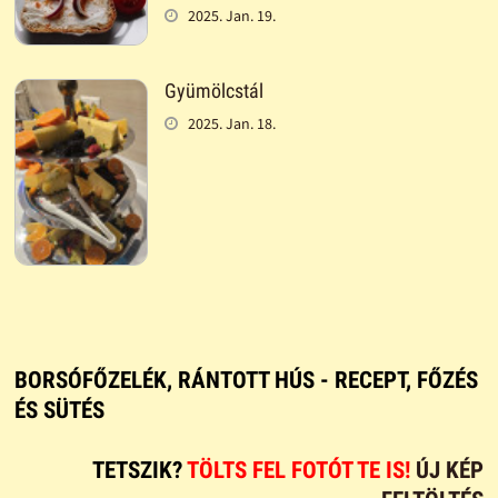
2025. Jan. 19.
Gyümölcstál
2025. Jan. 18.
BORSÓFŐZELÉK, RÁNTOTT HÚS - RECEPT, FŐZÉS
ÉS SÜTÉS
TETSZIK?
TÖLTS FEL FOTÓT TE IS!
ÚJ KÉP