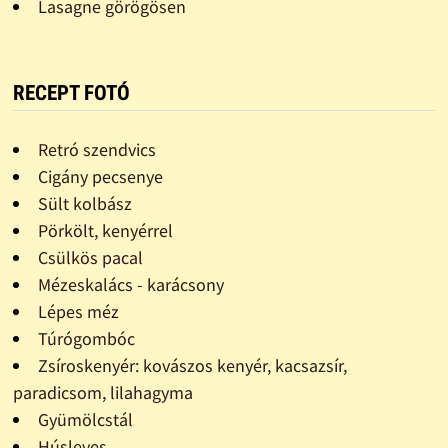
Lasagne görögösen
RECEPT FOTÓ
Retró szendvics
Cigány pecsenye
Sült kolbász
Pörkölt, kenyérrel
Csülkös pacal
Mézeskalács - karácsony
Lépes méz
Túrógombóc
Zsíroskenyér: kovászos kenyér, kacsazsír,
paradicsom, lilahagyma
Gyümölcstál
Húsleves