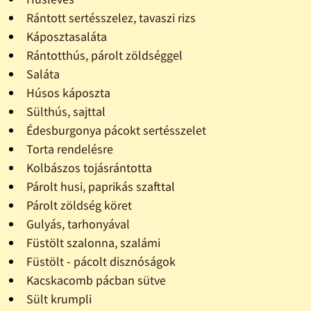
Rántott sertésszelez, tavaszi rizs
Káposztasaláta
Rántotthús, párolt zöldséggel
Saláta
Húsos káposzta
Sülthús, sajttal
Édesburgonya pácokt sertésszelet
Torta rendelésre
Kolbászos tojásrántotta
Párolt husi, paprikás szafttal
Párolt zöldség köret
Gulyás, tarhonyával
Füstölt szalonna, szalámi
Füstölt - pácolt disznóságok
Kacskacomb pácban sütve
Sült krumpli