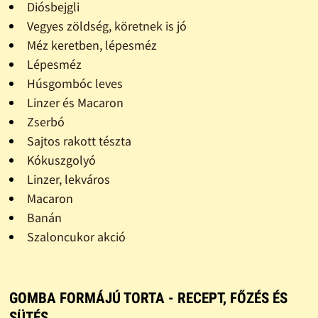
Diósbejgli
Vegyes zöldség, köretnek is jó
Méz keretben, lépesméz
Lépesméz
Húsgombóc leves
Linzer és Macaron
Zserbó
Sajtos rakott tészta
Kókuszgolyó
Linzer, lekváros
Macaron
Banán
Szaloncukor akció
GOMBA FORMÁJÚ TORTA - RECEPT, FŐZÉS ÉS
SÜTÉS