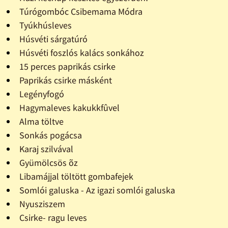
Túrógombóc Csibemama Módra
Tyúkhúsleves
Húsvéti sárgatúró
Húsvéti foszlós kalács sonkához
15 perces paprikás csirke
Paprikás csirke másként
Legényfogó
Hagymaleves kakukkfûvel
Alma töltve
Sonkás pogácsa
Karaj szilvával
Gyümölcsös õz
Libamájjal töltött gombafejek
Somlói galuska - Az igazi somlói galuska
Nyusziszem
Csirke- ragu leves