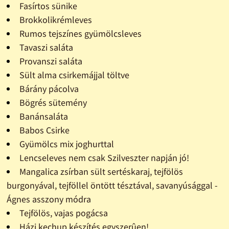
Fasírtos sünike
Brokkolikrémleves
Rumos tejszínes gyümölcsleves
Tavaszi saláta
Provanszi saláta
Sült alma csirkemájjal töltve
Bárány pácolva
Bögrés sütemény
Banánsaláta
Babos Csirke
Gyümölcs mix joghurttal
Lencseleves nem csak Szilveszter napján jó!
Mangalica zsírban sült sertéskaraj, tejfölös
burgonyával, tejföllel öntött tésztával, savanyúsággal -
Ágnes asszony módra
Tejfölös, vajas pogácsa
Házi kechup készítés egyszerûen!