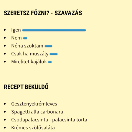
SZERETSZ FÕZNI? - SZAVAZÁS
Igen
Nem
Néha szoktam
Csak ha muszály
Mirelitet kajálok
RECEPT BEKÜLDŐ
Gesztenyekrémleves
Spagetti alla carbonara
Csodapalacsinta - palacsinta torta
Krémes szõlõsaláta