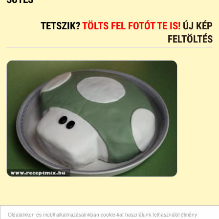
TETSZIK?
TÖLTS FEL FOTÓT TE IS!
ÚJ KÉP
FELTÖLTÉS
Oldalainkon és mobil alkalmazásainkban cookie-kat használunk felhasználói élmény