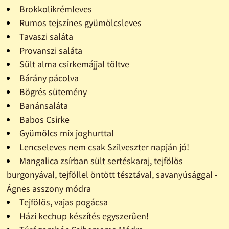
Brokkolikrémleves
Rumos tejszínes gyümölcsleves
Tavaszi saláta
Provanszi saláta
Sült alma csirkemájjal töltve
Bárány pácolva
Bögrés sütemény
Banánsaláta
Babos Csirke
Gyümölcs mix joghurttal
Lencseleves nem csak Szilveszter napján jó!
Mangalica zsírban sült sertéskaraj, tejfölös
burgonyával, tejföllel öntött tésztával, savanyúsággal -
Ágnes asszony módra
Tejfölös, vajas pogácsa
Házi kechup készítés egyszerûen!