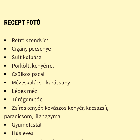
RECEPT FOTÓ
Retró szendvics
Cigány pecsenye
Sült kolbász
Pörkölt, kenyérrel
Csülkös pacal
Mézeskalács - karácsony
Lépes méz
Túrógombóc
Zsíroskenyér: kovászos kenyér, kacsazsír,
paradicsom, lilahagyma
Gyümölcstál
Húsleves