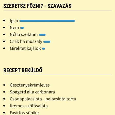
SZERETSZ FÕZNI? - SZAVAZÁS
Igen
Nem
Néha szoktam
Csak ha muszály
Mirelitet kajálok
RECEPT BEKÜLDŐ
Gesztenyekrémleves
Spagetti alla carbonara
Csodapalacsinta - palacsinta torta
Krémes szõlõsaláta
Fasírtos sünike