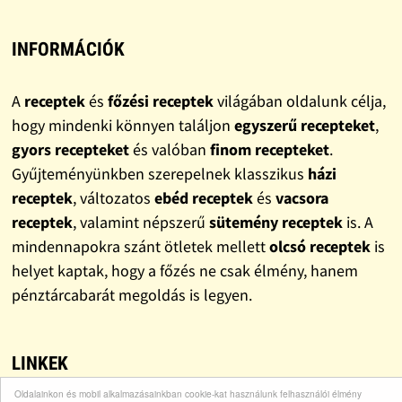
INFORMÁCIÓK
A
receptek
és
főzési receptek
világában oldalunk célja,
hogy mindenki könnyen találjon
egyszerű recepteket
,
gyors recepteket
és valóban
finom recepteket
.
Gyűjteményünkben szerepelnek klasszikus
házi
receptek
, változatos
ebéd receptek
és
vacsora
receptek
, valamint népszerű
sütemény receptek
is. A
mindennapokra szánt ötletek mellett
olcsó receptek
is
helyet kaptak, hogy a főzés ne csak élmény, hanem
pénztárcabarát megoldás is legyen.
LINKEK
Oldalainkon és mobil alkalmazásainkban cookie-kat használunk felhasználói élmény