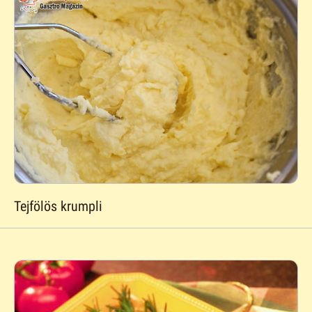
Tejfölös krumpli