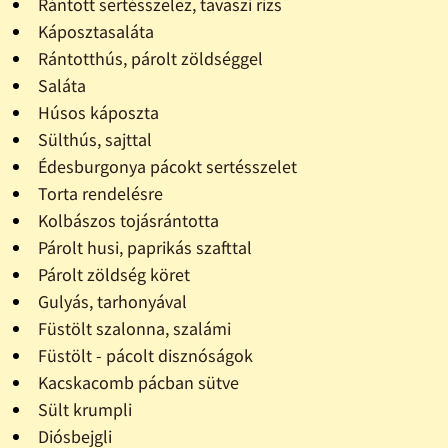
Rántott sertésszelez, tavaszi rizs
Káposztasaláta
Rántotthús, párolt zöldséggel
Saláta
Húsos káposzta
Sülthús, sajttal
Édesburgonya pácokt sertésszelet
Torta rendelésre
Kolbászos tojásrántotta
Párolt husi, paprikás szafttal
Párolt zöldség köret
Gulyás, tarhonyával
Füstölt szalonna, szalámi
Füstölt - pácolt disznóságok
Kacskacomb pácban sütve
Sült krumpli
Diósbejgli