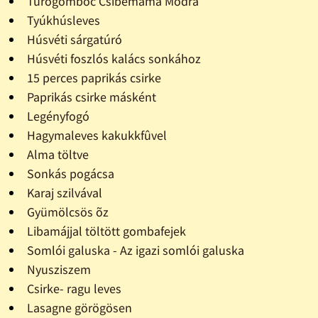
Túrógombóc Csibemama Módra
Tyúkhúsleves
Húsvéti sárgatúró
Húsvéti foszlós kalács sonkához
15 perces paprikás csirke
Paprikás csirke másként
Legényfogó
Hagymaleves kakukkfûvel
Alma töltve
Sonkás pogácsa
Karaj szilvával
Gyümölcsös õz
Libamájjal töltött gombafejek
Somlói galuska - Az igazi somlói galuska
Nyusziszem
Csirke- ragu leves
Lasagne görögösen