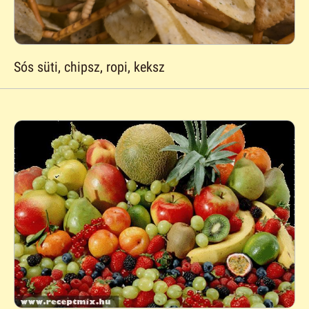
Sós süti, chipsz, ropi, keksz