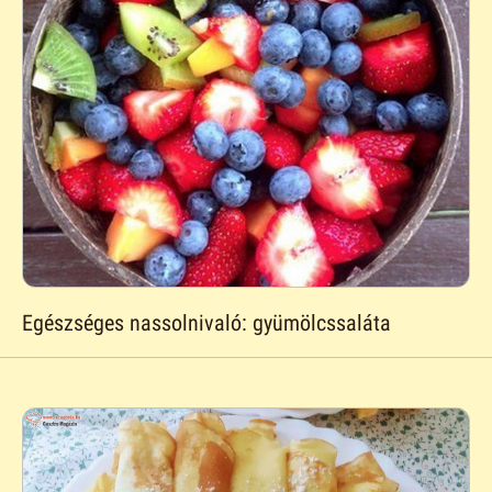
Egészséges nassolnivaló: gyümölcssaláta