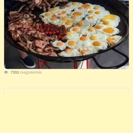
7392
megtekintés