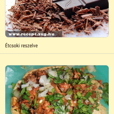
Étcsoki reszelve