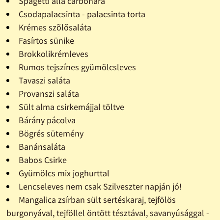
Spagetti alla carbonara
Csodapalacsinta - palacsinta torta
Krémes szõlõsaláta
Fasírtos sünike
Brokkolikrémleves
Rumos tejszínes gyümölcsleves
Tavaszi saláta
Provanszi saláta
Sült alma csirkemájjal töltve
Bárány pácolva
Bögrés sütemény
Banánsaláta
Babos Csirke
Gyümölcs mix joghurttal
Lencseleves nem csak Szilveszter napján jó!
Mangalica zsírban sült sertéskaraj, tejfölös
burgonyával, tejföllel öntött tésztával, savanyúsággal -