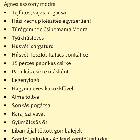
Ágnes asszony módra
Tejfölös, vajas pogácsa
Házi kechup készítés egyszerûen!
Túrógombóc Csibemama Módra
Tyúkhúsleves
Húsvéti sárgatúró
Húsvéti foszlós kalács sonkához
15 perces paprikás csirke
Paprikás csirke másként
Legényfogó
Hagymaleves kakukkfûvel
Alma töltve
Sonkás pogácsa
Karaj szilvával
Gyümölcsös õz
Libamájjal töltött gombafejek
Somlói galuska - Az igazi somlói galuska