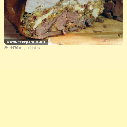
4476
megtekintés