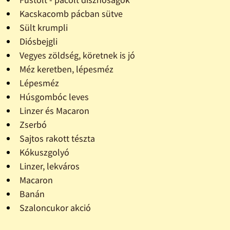
Kacskacomb pácban sütve
Sült krumpli
Diósbejgli
Vegyes zöldség, köretnek is jó
Méz keretben, lépesméz
Lépesméz
Húsgombóc leves
Linzer és Macaron
Zserbó
Sajtos rakott tészta
Kókuszgolyó
Linzer, lekváros
Macaron
Banán
Szaloncukor akció