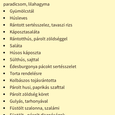
paradicsom, lilahagyma
Gyümölcstál
Húsleves
Rántott sertésszelez, tavaszi rizs
Káposztasaláta
Rántotthús, párolt zöldséggel
Saláta
Húsos káposzta
Sülthús, sajttal
Édesburgonya pácokt sertésszelet
Torta rendelésre
Kolbászos tojásrántotta
Párolt husi, paprikás szafttal
Párolt zöldség köret
Gulyás, tarhonyával
Füstölt szalonna, szalámi
Füstölt - pácolt disznóságok