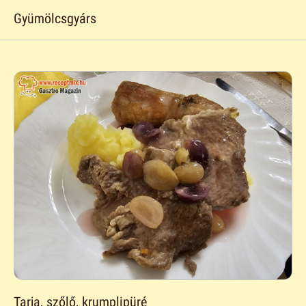
Gyümölcsgyárs
Tarja, szőlő, krumplipüré