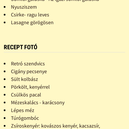
Nyusziszem
Csirke- ragu leves
Lasagne görögösen
RECEPT FOTÓ
Retró szendvics
Cigány pecsenye
Sült kolbász
Pörkölt, kenyérrel
Csülkös pacal
Mézeskalács - karácsony
Lépes méz
Túrógombóc
Zsíroskenyér: kovászos kenyér, kacsazsír,