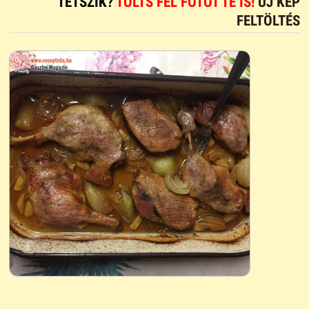
TETSZIK?
TÖLTS FEL FOTÓT TE IS!
ÚJ KÉP
FELTÖLTÉS