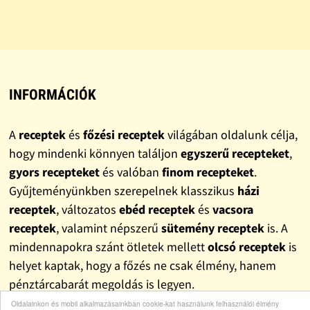
INFORMÁCIÓK
A
receptek
és
főzési receptek
világában oldalunk célja,
hogy mindenki könnyen találjon
egyszerű recepteket
,
gyors recepteket
és valóban
finom recepteket
.
Gyűjteményünkben szerepelnek klasszikus
házi
receptek
, változatos
ebéd receptek
és
vacsora
receptek
, valamint népszerű
sütemény receptek
is. A
mindennapokra szánt ötletek mellett
olcsó receptek
is
helyet kaptak, hogy a főzés ne csak élmény, hanem
pénztárcabarát megoldás is legyen.
Oldalainkon és mobil alkalmazásainkban cookie-kat használunk felhasználói élmény