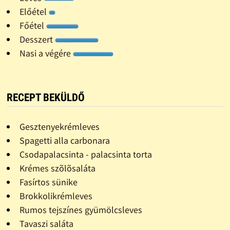
Előétel
Főétel
Desszert
Nasi a végére
RECEPT BEKÜLDŐ
Gesztenyekrémleves
Spagetti alla carbonara
Csodapalacsinta - palacsinta torta
Krémes szõlõsaláta
Fasírtos sünike
Brokkolikrémleves
Rumos tejszínes gyümölcsleves
Tavaszi saláta