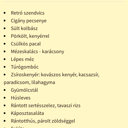
Retró szendvics
Cigány pecsenye
Sült kolbász
Pörkölt, kenyérrel
Csülkös pacal
Mézeskalács - karácsony
Lépes méz
Túrógombóc
Zsíroskenyér: kovászos kenyér, kacsazsír,
paradicsom, lilahagyma
Gyümölcstál
Húsleves
Rántott sertésszelez, tavaszi rizs
Káposztasaláta
Rántotthús, párolt zöldséggel