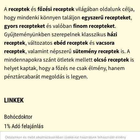
A
receptek
és
főzési receptek
világában oldalunk célja,
hogy mindenki könnyen találjon
egyszerű recepteket
,
gyors recepteket
és valóban
finom recepteket
.
Gyűjteményünkben szerepelnek klasszikus
házi
receptek
, változatos
ebéd receptek
és
vacsora
receptek
, valamint népszerű
sütemény receptek
is. A
mindennapokra szánt ötletek mellett
olcsó receptek
is
helyet kaptak, hogy a főzés ne csak élmény, hanem
pénztárcabarát megoldás is legyen.
LINKEK
Bohócdoktor
1% Adó felajánlás
Adományok
Oldalainkon és mobil alkalmazásainkban cookie-kat használunk felhasználói élmény