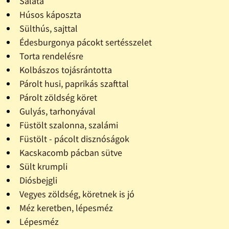
Saláta
Húsos káposzta
Sülthús, sajttal
Édesburgonya pácokt sertésszelet
Torta rendelésre
Kolbászos tojásrántotta
Párolt husi, paprikás szafttal
Párolt zöldség köret
Gulyás, tarhonyával
Füstölt szalonna, szalámi
Füstölt - pácolt disznóságok
Kacskacomb pácban sütve
Sült krumpli
Diósbejgli
Vegyes zöldség, köretnek is jó
Méz keretben, lépesméz
Lépesméz