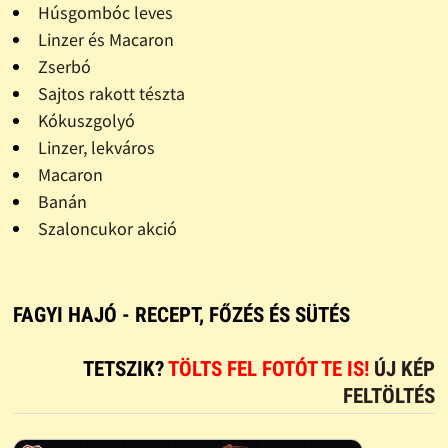
Húsgombóc leves
Linzer és Macaron
Zserbó
Sajtos rakott tészta
Kókuszgolyó
Linzer, lekváros
Macaron
Banán
Szaloncukor akció
FAGYI HAJÓ - RECEPT, FŐZÉS ÉS SÜTÉS
TETSZIK?
TÖLTS FEL FOTÓT TE IS!
ÚJ KÉP
FELTÖLTÉS