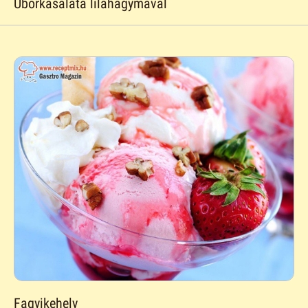
Uborkasaláta lilahagymával
Fagyikehely