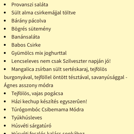
Provanszi saláta
Sült alma csirkemájjal töltve
Bárány pácolva
Bögrés sütemény
Banánsaláta
Babos Csirke
Gyümölcs mix joghurttal
Lencseleves nem csak Szilveszter napján jó!
Mangalica zsírban sült sertéskaraj, tejfölös
burgonyával, tejföllel öntött tésztával, savanyúsággal -
Ágnes asszony módra
Tejfölös, vajas pogácsa
Házi kechup készítés egyszerûen!
Túrógombóc Csibemama Módra
Tyúkhúsleves
Húsvéti sárgatúró
Húsvéti foszlós kalács sonkához