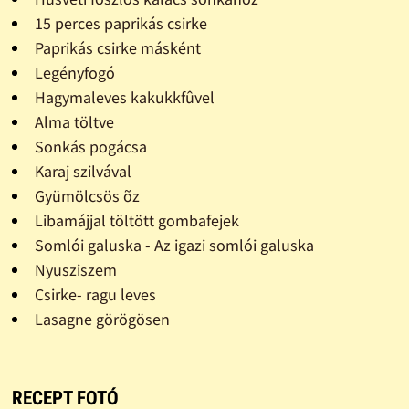
15 perces paprikás csirke
Paprikás csirke másként
Legényfogó
Hagymaleves kakukkfûvel
Alma töltve
Sonkás pogácsa
Karaj szilvával
Gyümölcsös õz
Libamájjal töltött gombafejek
Somlói galuska - Az igazi somlói galuska
Nyusziszem
Csirke- ragu leves
Lasagne görögösen
RECEPT FOTÓ