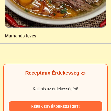
Marhahús leves
Receptmix Érdekesség 🥗
Kattints az érdekességért!
KÉREK EGY ÉRDEKESSÉGET!