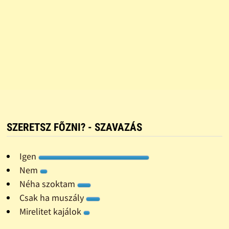
SZERETSZ FÕZNI? - SZAVAZÁS
Igen
Nem
Néha szoktam
Csak ha muszály
Mirelitet kajálok