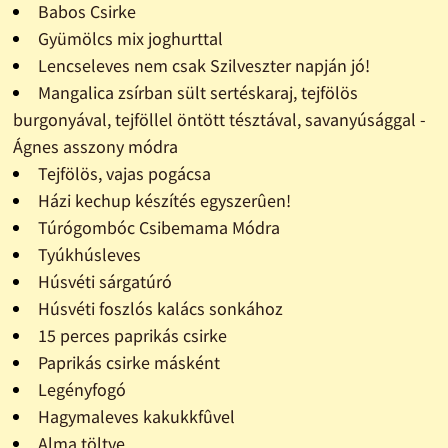
Babos Csirke
Gyümölcs mix joghurttal
Lencseleves nem csak Szilveszter napján jó!
Mangalica zsírban sült sertéskaraj, tejfölös
burgonyával, tejföllel öntött tésztával, savanyúsággal -
Ágnes asszony módra
Tejfölös, vajas pogácsa
Házi kechup készítés egyszerûen!
Túrógombóc Csibemama Módra
Tyúkhúsleves
Húsvéti sárgatúró
Húsvéti foszlós kalács sonkához
15 perces paprikás csirke
Paprikás csirke másként
Legényfogó
Hagymaleves kakukkfûvel
Alma töltve