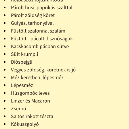
Párolt husi, paprikás szafttal
Párolt zöldség köret
Gulyás, tarhonyával
Füstölt szalonna, szalámi
Füstölt - pácolt disznóságok
Kacskacomb pácban sütve
Sült krumpli
Diósbejgli
Vegyes zöldség, köretnek is jó
Méz keretben, lépesméz
Lépesméz
Húsgombóc leves
Linzer és Macaron
Zserbó
Sajtos rakott tészta
Kókuszgolyó