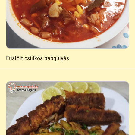
Füstölt csülkös babgulyás