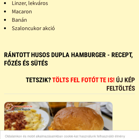
Linzer, lekváros
Macaron
Banán
Szaloncukor akció
RÁNTOTT HUSOS DUPLA HAMBURGER - RECEPT,
FŐZÉS ÉS SÜTÉS
TETSZIK?
TÖLTS FEL FOTÓT TE IS!
ÚJ KÉP
FELTÖLTÉS
Oldalainkon és mobil alkalmazásainkban cookie-kat használunk felhasználói élmény