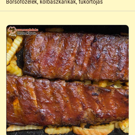
Borsófőzelék, kolbászkarikák, tükörtojás