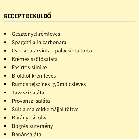
RECEPT BEKÜLDŐ
Gesztenyekrémleves
Spagetti alla carbonara
Csodapalacsinta - palacsinta torta
Krémes szõlõsaláta
Fasírtos sünike
Brokkolikrémleves
Rumos tejszínes gyümölcsleves
Tavaszi saláta
Provanszi saláta
Sült alma csirkemájjal töltve
Bárány pácolva
Bögrés sütemény
Banánsaláta