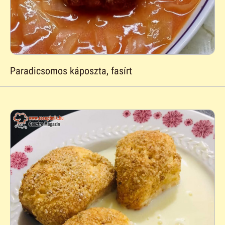
Paradicsomos káposzta, fasírt