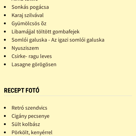
Sonkás pogácsa
Karaj szilvával
Gyümölcsös õz
Libamájjal töltött gombafejek
Somlói galuska - Az igazi somlói galuska
Nyusziszem
Csirke- ragu leves
Lasagne görögösen
RECEPT FOTÓ
Retró szendvics
Cigány pecsenye
Sült kolbász
Pörkölt, kenyérrel