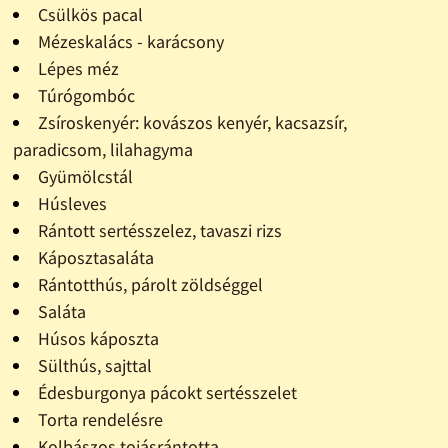
Csülkös pacal
Mézeskalács - karácsony
Lépes méz
Túrógombóc
Zsíroskenyér: kovászos kenyér, kacsazsír,
paradicsom, lilahagyma
Gyümölcstál
Húsleves
Rántott sertésszelez, tavaszi rizs
Káposztasaláta
Rántotthús, párolt zöldséggel
Saláta
Húsos káposzta
Sülthús, sajttal
Édesburgonya pácokt sertésszelet
Torta rendelésre
Kolbászos tojásrántotta