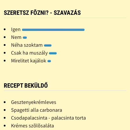
SZERETSZ FÕZNI? - SZAVAZÁS
Igen
Nem
Néha szoktam
Csak ha muszály
Mirelitet kajálok
RECEPT BEKÜLDŐ
Gesztenyekrémleves
Spagetti alla carbonara
Csodapalacsinta - palacsinta torta
Krémes szõlõsaláta