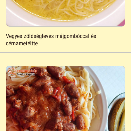
Vegyes zöldségleves májgombóccal és
cérnametéltte