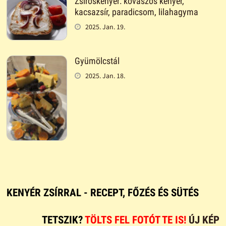
Zsíroskenyér: kovászos kenyér,
kacsazsír, paradicsom, lilahagyma
2025. Jan. 19.
Gyümölcstál
2025. Jan. 18.
KENYÉR ZSÍRRAL - RECEPT, FŐZÉS ÉS SÜTÉS
TETSZIK?
TÖLTS FEL FOTÓT TE IS!
ÚJ KÉP