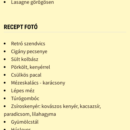
Lasagne görögösen
RECEPT FOTÓ
Retró szendvics
Cigány pecsenye
Sült kolbász
Pörkölt, kenyérrel
Csülkös pacal
Mézeskalács - karácsony
Lépes méz
Túrógombóc
Zsíroskenyér: kovászos kenyér, kacsazsír,
paradicsom, lilahagyma
Gyümölcstál
Húsleves