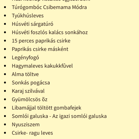
Túrógombóc Csibemama Módra
Tyúkhúsleves
Húsvéti sárgatúró
Húsvéti foszlós kalács sonkához
15 perces paprikás csirke
Paprikás csirke másként
Legényfogó
Hagymaleves kakukkfûvel
Alma töltve
Sonkás pogácsa
Karaj szilvával
Gyümölcsös õz
Libamájjal töltött gombafejek
Somlói galuska - Az igazi somlói galuska
Nyusziszem
Csirke- ragu leves