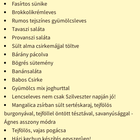
Fasírtos sünike
Brokkolikrémleves
Rumos tejszínes gyümölcsleves
Tavaszi saláta
Provanszi saláta
Sült alma csirkemájjal töltve
Bárány pácolva
Bögrés sütemény
Banánsaláta
Babos Csirke
Gyümölcs mix joghurttal
Lencseleves nem csak Szilveszter napján jó!
Mangalica zsírban sült sertéskaraj, tejfölös
burgonyával, tejföllel öntött tésztával, savanyúsággal -
Ágnes asszony módra
Tejfölös, vajas pogácsa
Házi kechup készítés egyszerûen!