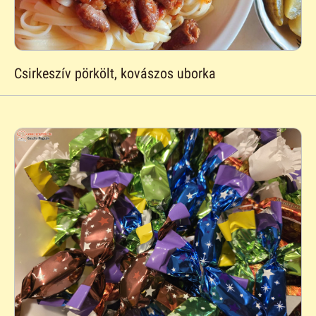
Csirkeszív pörkölt, kovászos uborka