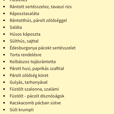
Rántott sertésszelez, tavaszi rizs
Káposztasaláta
Rántotthús, párolt zöldséggel
Saláta
Húsos káposzta
Sülthús, sajttal
Édesburgonya pácokt sertésszelet
Torta rendelésre
Kolbászos tojásrántotta
Párolt husi, paprikás szafttal
Párolt zöldség köret
Gulyás, tarhonyával
Füstölt szalonna, szalámi
Füstölt - pácolt disznóságok
Kacskacomb pácban sütve
Sült krumpli