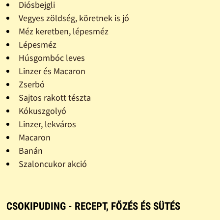
Diósbejgli
Vegyes zöldség, köretnek is jó
Méz keretben, lépesméz
Lépesméz
Húsgombóc leves
Linzer és Macaron
Zserbó
Sajtos rakott tészta
Kókuszgolyó
Linzer, lekváros
Macaron
Banán
Szaloncukor akció
CSOKIPUDING - RECEPT, FŐZÉS ÉS SÜTÉS