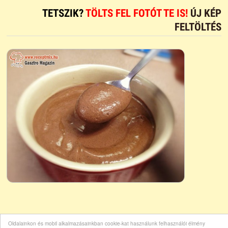
TETSZIK?
TÖLTS FEL FOTÓT TE IS!
ÚJ KÉP
FELTÖLTÉS
Oldalainkon és mobil alkalmazásainkban cookie-kat használunk felhasználói élmény