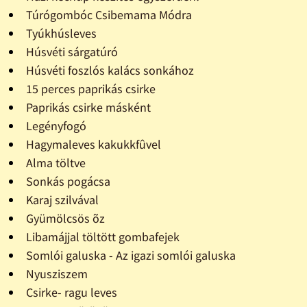
Túrógombóc Csibemama Módra
Tyúkhúsleves
Húsvéti sárgatúró
Húsvéti foszlós kalács sonkához
15 perces paprikás csirke
Paprikás csirke másként
Legényfogó
Hagymaleves kakukkfûvel
Alma töltve
Sonkás pogácsa
Karaj szilvával
Gyümölcsös õz
Libamájjal töltött gombafejek
Somlói galuska - Az igazi somlói galuska
Nyusziszem
Csirke- ragu leves