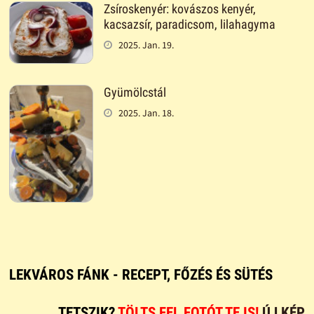
Zsíroskenyér: kovászos kenyér,
kacsazsír, paradicsom, lilahagyma
2025. Jan. 19.
Gyümölcstál
2025. Jan. 18.
LEKVÁROS FÁNK - RECEPT, FŐZÉS ÉS SÜTÉS
TETSZIK?
TÖLTS FEL FOTÓT TE IS!
ÚJ KÉP