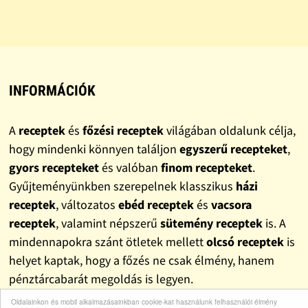
INFORMÁCIÓK
A
receptek
és
főzési receptek
világában oldalunk célja,
hogy mindenki könnyen találjon
egyszerű recepteket
,
gyors recepteket
és valóban
finom recepteket
.
Gyűjteményünkben szerepelnek klasszikus
házi
receptek
, változatos
ebéd receptek
és
vacsora
receptek
, valamint népszerű
sütemény receptek
is. A
mindennapokra szánt ötletek mellett
olcsó receptek
is
helyet kaptak, hogy a főzés ne csak élmény, hanem
pénztárcabarát megoldás is legyen.
Oldalainkon és mobil alkalmazásainkban cookie-kat használunk felhasználói élmény