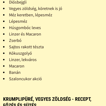
Diósbejgli
Vegyes zöldség, köretnek is jó
Méz keretben, lépesméz
Lépesméz
Húsgombóc leves
Linzer és Macaron
Zserbó
Sajtos rakott tészta
Kókuszgolyó
Linzer, lekváros
Macaron
Banán
Szaloncukor akció
KRUMPLIPÜRÉ, VEGYES ZÖLDSÉG - RECEPT,
FŐZÉS ÉS SÜTÉS