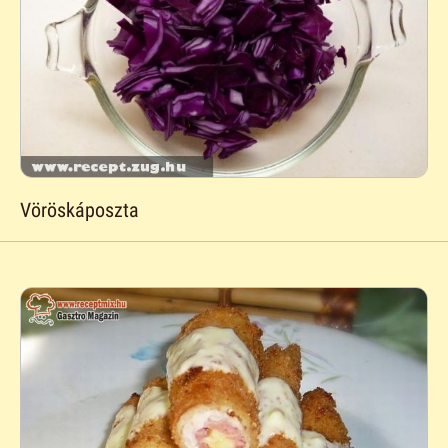
Vöröskáposzta