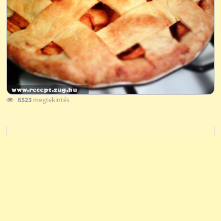
6523
megtekintés