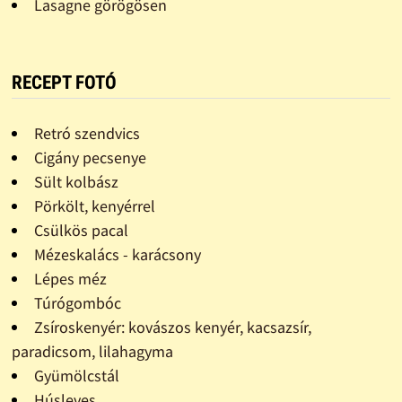
Lasagne görögösen
RECEPT FOTÓ
Retró szendvics
Cigány pecsenye
Sült kolbász
Pörkölt, kenyérrel
Csülkös pacal
Mézeskalács - karácsony
Lépes méz
Túrógombóc
Zsíroskenyér: kovászos kenyér, kacsazsír,
paradicsom, lilahagyma
Gyümölcstál
Húsleves