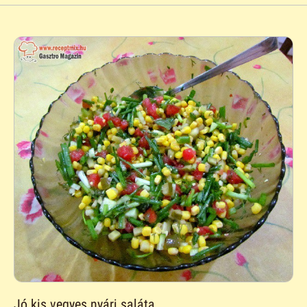
Jó kis vegyes nyári saláta