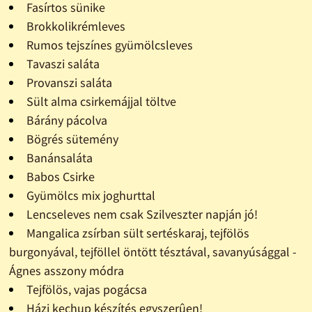
Fasírtos sünike
Brokkolikrémleves
Rumos tejszínes gyümölcsleves
Tavaszi saláta
Provanszi saláta
Sült alma csirkemájjal töltve
Bárány pácolva
Bögrés sütemény
Banánsaláta
Babos Csirke
Gyümölcs mix joghurttal
Lencseleves nem csak Szilveszter napján jó!
Mangalica zsírban sült sertéskaraj, tejfölös
burgonyával, tejföllel öntött tésztával, savanyúsággal -
Ágnes asszony módra
Tejfölös, vajas pogácsa
Házi kechup készítés egyszerûen!