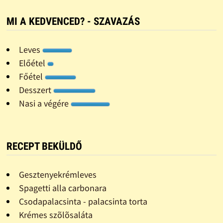
MI A KEDVENCED? - SZAVAZÁS
Leves
Előétel
Főétel
Desszert
Nasi a végére
RECEPT BEKÜLDŐ
Gesztenyekrémleves
Spagetti alla carbonara
Csodapalacsinta - palacsinta torta
Krémes szõlõsaláta