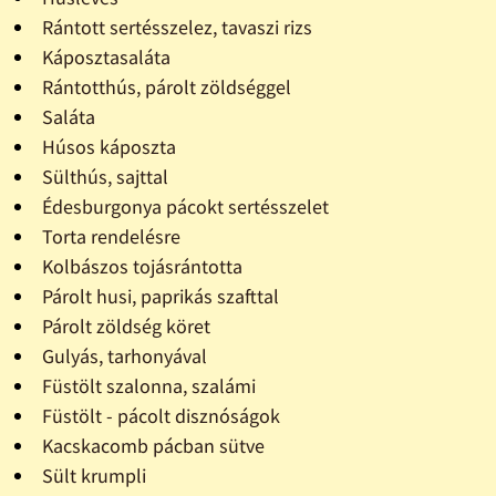
Rántott sertésszelez, tavaszi rizs
Káposztasaláta
Rántotthús, párolt zöldséggel
Saláta
Húsos káposzta
Sülthús, sajttal
Édesburgonya pácokt sertésszelet
Torta rendelésre
Kolbászos tojásrántotta
Párolt husi, paprikás szafttal
Párolt zöldség köret
Gulyás, tarhonyával
Füstölt szalonna, szalámi
Füstölt - pácolt disznóságok
Kacskacomb pácban sütve
Sült krumpli