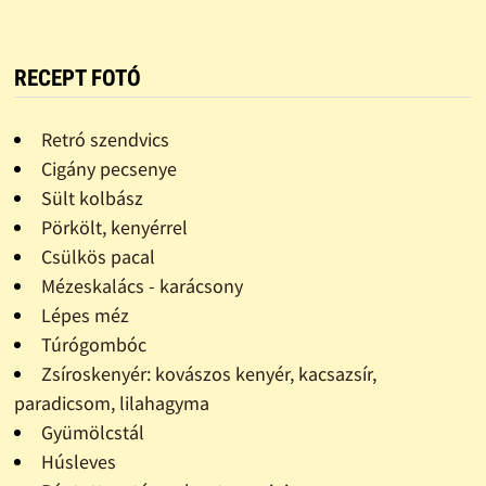
RECEPT FOTÓ
Retró szendvics
Cigány pecsenye
Sült kolbász
Pörkölt, kenyérrel
Csülkös pacal
Mézeskalács - karácsony
Lépes méz
Túrógombóc
Zsíroskenyér: kovászos kenyér, kacsazsír,
paradicsom, lilahagyma
Gyümölcstál
Húsleves