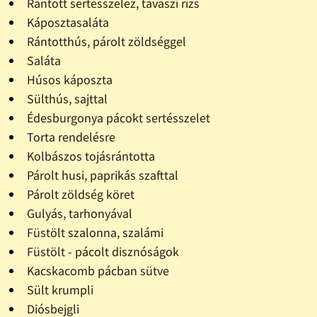
Rántott sertésszelez, tavaszi rizs
Káposztasaláta
Rántotthús, párolt zöldséggel
Saláta
Húsos káposzta
Sülthús, sajttal
Édesburgonya pácokt sertésszelet
Torta rendelésre
Kolbászos tojásrántotta
Párolt husi, paprikás szafttal
Párolt zöldség köret
Gulyás, tarhonyával
Füstölt szalonna, szalámi
Füstölt - pácolt disznóságok
Kacskacomb pácban sütve
Sült krumpli
Diósbejgli