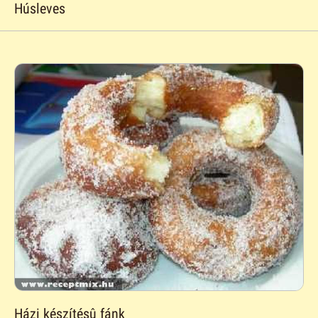
Húsleves
Házi készítésû fánk