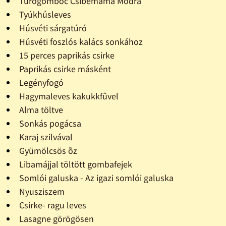
Túrógombóc Csibemama Módra
Tyúkhúsleves
Húsvéti sárgatúró
Húsvéti foszlós kalács sonkához
15 perces paprikás csirke
Paprikás csirke másként
Legényfogó
Hagymaleves kakukkfûvel
Alma töltve
Sonkás pogácsa
Karaj szilvával
Gyümölcsös õz
Libamájjal töltött gombafejek
Somlói galuska - Az igazi somlói galuska
Nyusziszem
Csirke- ragu leves
Lasagne görögösen