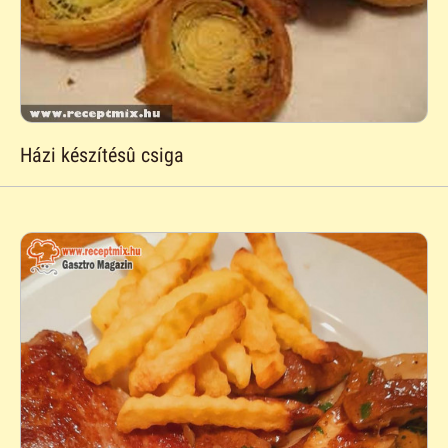
Házi készítésû csiga