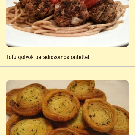
Tofu golyók paradicsomos öntettel