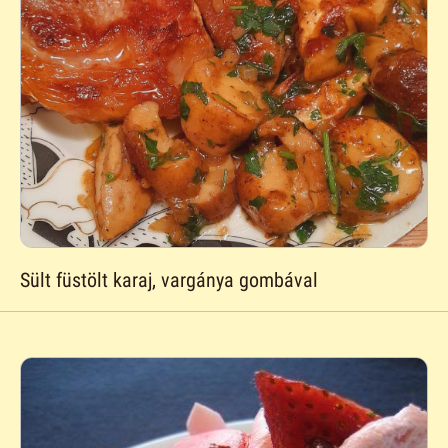
Sült füstölt karaj, vargánya gombával