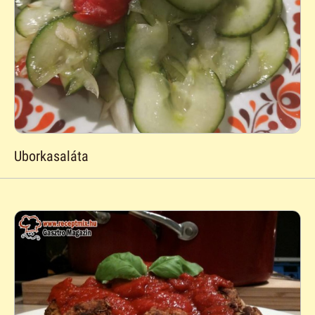
Uborkasaláta