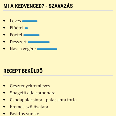
MI A KEDVENCED? - SZAVAZÁS
Leves
Előétel
Főétel
Desszert
Nasi a végére
RECEPT BEKÜLDŐ
Gesztenyekrémleves
Spagetti alla carbonara
Csodapalacsinta - palacsinta torta
Krémes szõlõsaláta
Fasírtos sünike