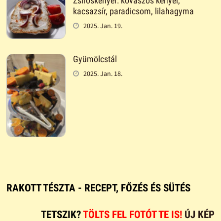
Zsíroskenyér: kovászos kenyér,
kacsazsír, paradicsom, lilahagyma
2025. Jan. 19.
Gyümölcstál
2025. Jan. 18.
RAKOTT TÉSZTA - RECEPT, FŐZÉS ÉS SÜTÉS
TETSZIK?
TÖLTS FEL FOTÓT TE IS!
ÚJ KÉP