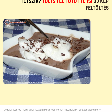
TETSZIK?
TÖLTS FEL FOTÓT TE IS!
ÚJ KÉP
FELTÖLTÉS
Oldalainkon és mobil alkalmazásainkban cookie-kat használunk felhasználói élmény