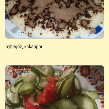
Tejbegríz, kakaópor