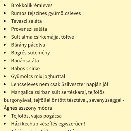
Brokkolikrémleves
Rumos tejszínes gyümölcsleves
Tavaszi saláta
Provanszi saláta
Sült alma csirkemájjal töltve
Bárány pácolva
Bögrés sütemény
Banánsaláta
Babos Csirke
Gyümölcs mix joghurttal
Lencseleves nem csak Szilveszter napján jó!
Mangalica zsírban sült sertéskaraj, tejfölös
burgonyával, tejföllel öntött tésztával, savanyúsággal -
Ágnes asszony módra
Tejfölös, vajas pogácsa
Házi kechup készítés egyszerûen!