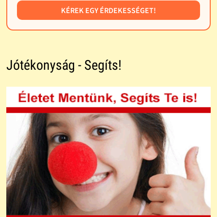
KÉREK EGY ÉRDEKESSÉGET!
Jótékonyság - Segíts!