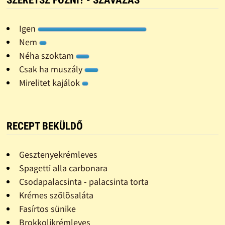
Igen
Nem
Néha szoktam
Csak ha muszály
Mirelitet kajálok
RECEPT BEKÜLDŐ
Gesztenyekrémleves
Spagetti alla carbonara
Csodapalacsinta - palacsinta torta
Krémes szõlõsaláta
Fasírtos sünike
Brokkolikrémleves