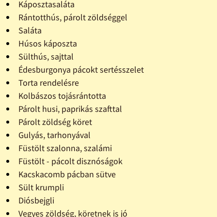
Káposztasaláta
Rántotthús, párolt zöldséggel
Saláta
Húsos káposzta
Sülthús, sajttal
Édesburgonya pácokt sertésszelet
Torta rendelésre
Kolbászos tojásrántotta
Párolt husi, paprikás szafttal
Párolt zöldség köret
Gulyás, tarhonyával
Füstölt szalonna, szalámi
Füstölt - pácolt disznóságok
Kacskacomb pácban sütve
Sült krumpli
Diósbejgli
Vegyes zöldség, köretnek is jó