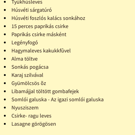
Tyúkhúsleves
Húsvéti sárgatúró
Húsvéti foszlós kalács sonkához
15 perces paprikás csirke
Paprikás csirke másként
Legényfogó
Hagymaleves kakukkfûvel
Alma töltve
Sonkás pogácsa
Karaj szilvával
Gyümölcsös õz
Libamájjal töltött gombafejek
Somlói galuska - Az igazi somlói galuska
Nyusziszem
Csirke- ragu leves
Lasagne görögösen