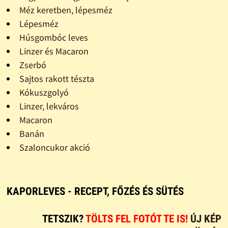
Méz keretben, lépesméz
Lépesméz
Húsgombóc leves
Linzer és Macaron
Zserbó
Sajtos rakott tészta
Kókuszgolyó
Linzer, lekváros
Macaron
Banán
Szaloncukor akció
KAPORLEVES - RECEPT, FŐZÉS ÉS SÜTÉS
TETSZIK?
TÖLTS FEL FOTÓT TE IS!
ÚJ KÉP