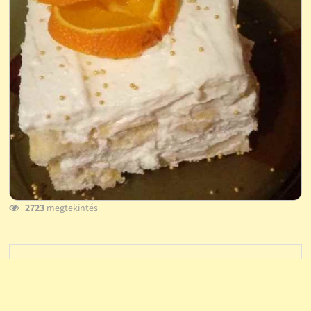
2723
megtekintés