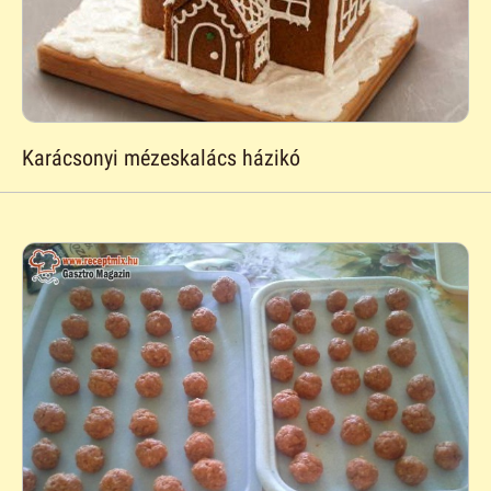
Karácsonyi mézeskalács házikó