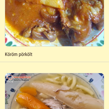
Köröm pörkölt