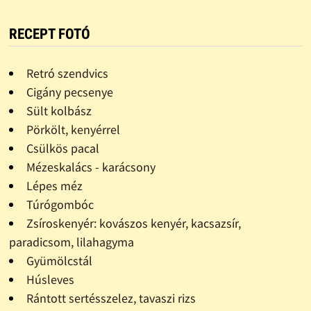
RECEPT FOTÓ
Retró szendvics
Cigány pecsenye
Sült kolbász
Pörkölt, kenyérrel
Csülkös pacal
Mézeskalács - karácsony
Lépes méz
Túrógombóc
Zsíroskenyér: kovászos kenyér, kacsazsír,
paradicsom, lilahagyma
Gyümölcstál
Húsleves
Rántott sertésszelez, tavaszi rizs