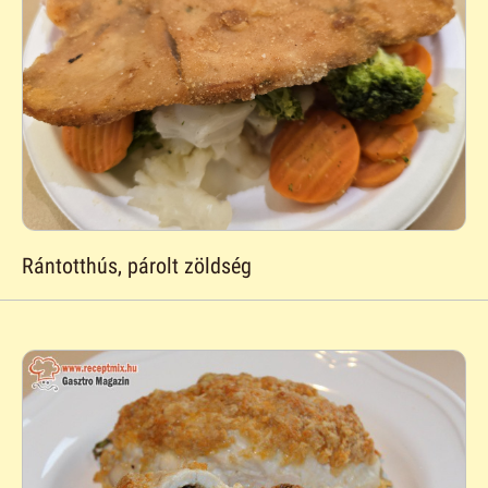
Rántotthús, párolt zöldség