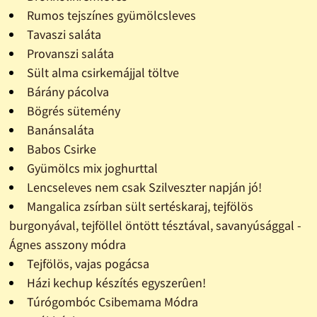
Rumos tejszínes gyümölcsleves
Tavaszi saláta
Provanszi saláta
Sült alma csirkemájjal töltve
Bárány pácolva
Bögrés sütemény
Banánsaláta
Babos Csirke
Gyümölcs mix joghurttal
Lencseleves nem csak Szilveszter napján jó!
Mangalica zsírban sült sertéskaraj, tejfölös
burgonyával, tejföllel öntött tésztával, savanyúsággal -
Ágnes asszony módra
Tejfölös, vajas pogácsa
Házi kechup készítés egyszerûen!
Túrógombóc Csibemama Módra