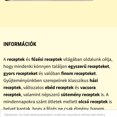
INFORMÁCIÓK
A
receptek
és
főzési receptek
világában oldalunk célja,
hogy mindenki könnyen találjon
egyszerű recepteket
,
gyors recepteket
és valóban
finom recepteket
.
Gyűjteményünkben szerepelnek klasszikus
házi
receptek
, változatos
ebéd receptek
és
vacsora
receptek
, valamint népszerű
sütemény receptek
is. A
mindennapokra szánt ötletek mellett
olcsó receptek
is
helyet kaptak, hogy a főzés ne csak élmény, hanem
Oldalainkon és mobil alkalmazásainkban cookie-kat használunk felhasználói élmény
pénztárcabarát megoldás is legyen.