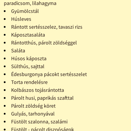
paradicsom, lilahagyma
Gyümölcstál
Húsleves
Rántott sertésszelez, tavaszi rizs
Káposztasaláta
Rántotthús, párolt zöldséggel
Saláta
Húsos káposzta
Sülthús, sajttal
Édesburgonya pácokt sertésszelet
Torta rendelésre
Kolbászos tojásrántotta
Párolt husi, paprikás szafttal
Párolt zöldség köret
Gulyás, tarhonyával
Füstölt szalonna, szalámi
Füstölt - pácolt disznóságok