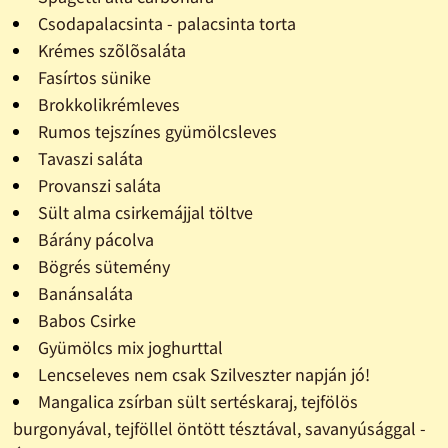
Csodapalacsinta - palacsinta torta
Krémes szõlõsaláta
Fasírtos sünike
Brokkolikrémleves
Rumos tejszínes gyümölcsleves
Tavaszi saláta
Provanszi saláta
Sült alma csirkemájjal töltve
Bárány pácolva
Bögrés sütemény
Banánsaláta
Babos Csirke
Gyümölcs mix joghurttal
Lencseleves nem csak Szilveszter napján jó!
Mangalica zsírban sült sertéskaraj, tejfölös
burgonyával, tejföllel öntött tésztával, savanyúsággal -