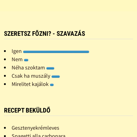
SZERETSZ FÕZNI? - SZAVAZÁS
Igen
Nem
Néha szoktam
Csak ha muszály
Mirelitet kajálok
RECEPT BEKÜLDŐ
Gesztenyekrémleves
Spagetti alla carbonara