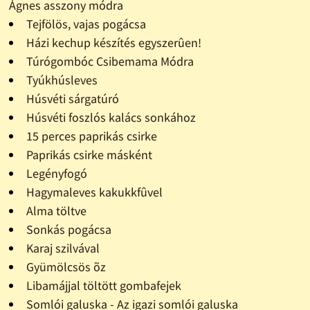
Ágnes asszony módra
Tejfölös, vajas pogácsa
Házi kechup készítés egyszerûen!
Túrógombóc Csibemama Módra
Tyúkhúsleves
Húsvéti sárgatúró
Húsvéti foszlós kalács sonkához
15 perces paprikás csirke
Paprikás csirke másként
Legényfogó
Hagymaleves kakukkfûvel
Alma töltve
Sonkás pogácsa
Karaj szilvával
Gyümölcsös õz
Libamájjal töltött gombafejek
Somlói galuska - Az igazi somlói galuska