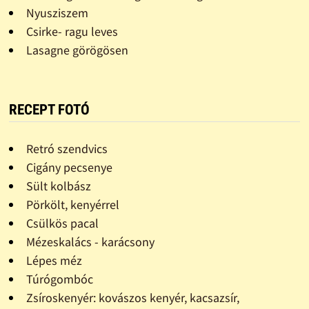
Nyusziszem
Csirke- ragu leves
Lasagne görögösen
RECEPT FOTÓ
Retró szendvics
Cigány pecsenye
Sült kolbász
Pörkölt, kenyérrel
Csülkös pacal
Mézeskalács - karácsony
Lépes méz
Túrógombóc
Zsíroskenyér: kovászos kenyér, kacsazsír,