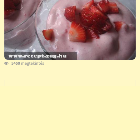
5450
megtekintés