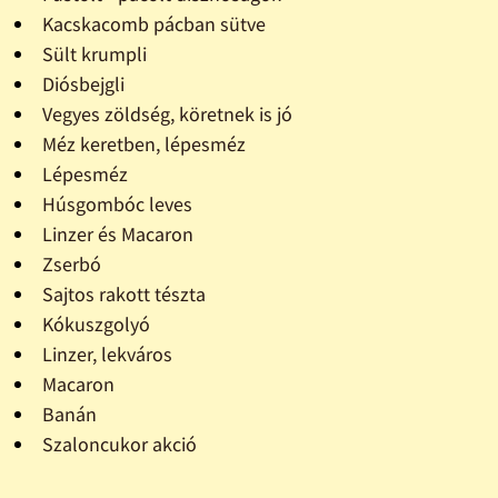
Kacskacomb pácban sütve
Sült krumpli
Diósbejgli
Vegyes zöldség, köretnek is jó
Méz keretben, lépesméz
Lépesméz
Húsgombóc leves
Linzer és Macaron
Zserbó
Sajtos rakott tészta
Kókuszgolyó
Linzer, lekváros
Macaron
Banán
Szaloncukor akció