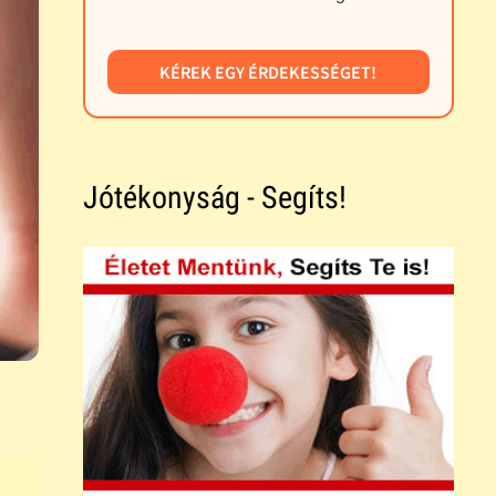
KÉREK EGY ÉRDEKESSÉGET!
Jótékonyság - Segíts!