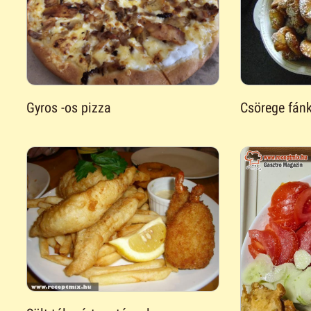
Gyros -os pizza
Csörege fán