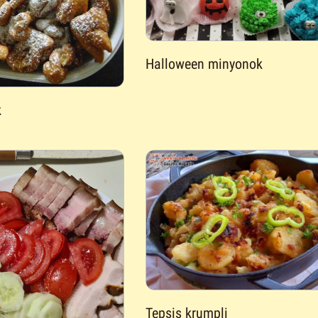
Halloween minyonok
k
Tepsis krumpli