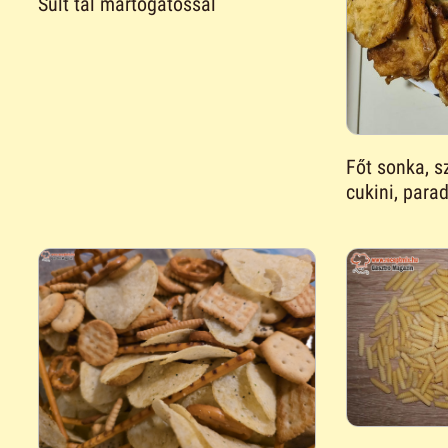
Sült tál mártogatóssal
Főt sonka, s
cukini, para