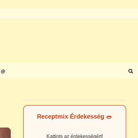
@
Receptmix Érdekesség 🥗
Kattints az érdekességért!