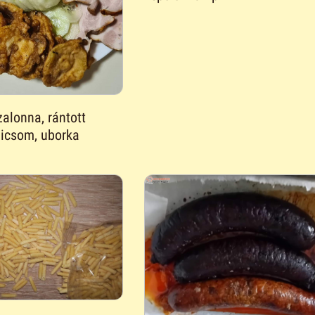
zalonna, rántott
dicsom, uborka