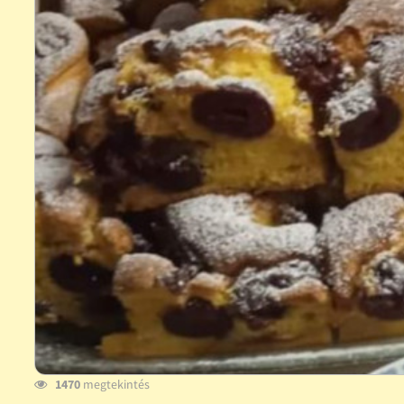
1470
megtekintés