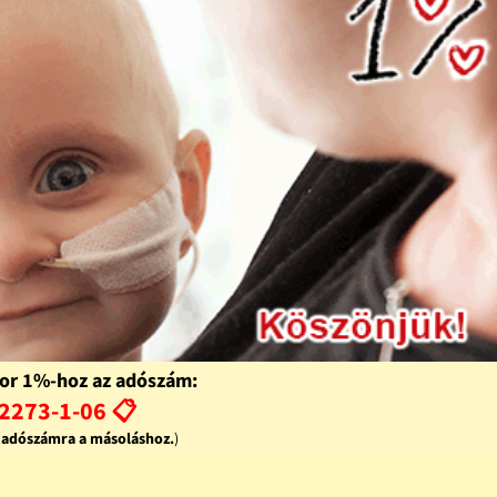
or 1%-hoz az adószám:
2273-1-06 📋
z adószámra a másoláshoz.
)