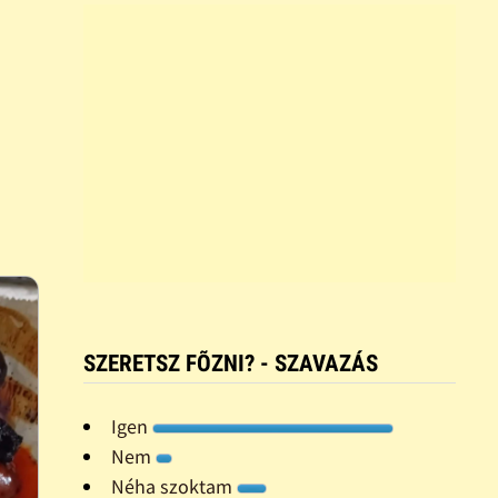
SZERETSZ FÕZNI? - SZAVAZÁS
Igen
Nem
Néha szoktam