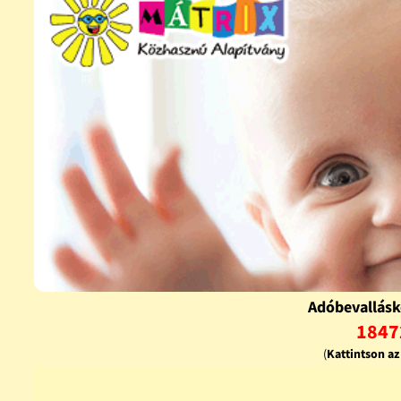
Adóbevallásk
1847
(
Kattintson a