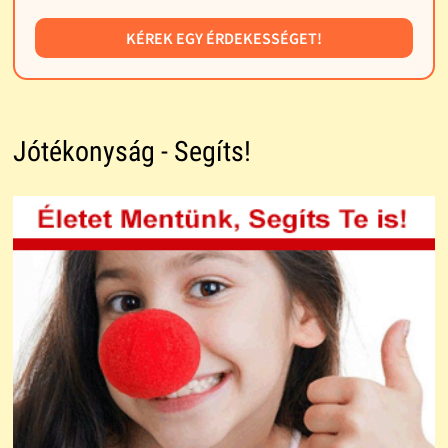
KÉREK EGY ÉRDEKESSÉGET!
Jótékonyság - Segíts!