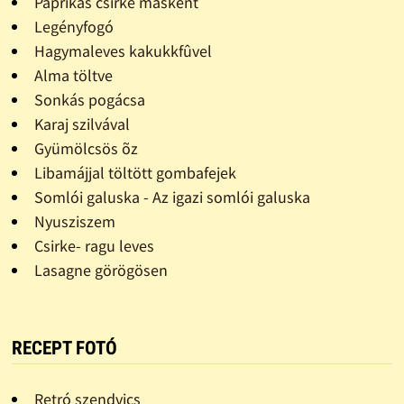
Paprikás csirke másként
Legényfogó
Hagymaleves kakukkfûvel
Alma töltve
Sonkás pogácsa
Karaj szilvával
Gyümölcsös õz
Libamájjal töltött gombafejek
Somlói galuska - Az igazi somlói galuska
Nyusziszem
Csirke- ragu leves
Lasagne görögösen
RECEPT FOTÓ
Retró szendvics