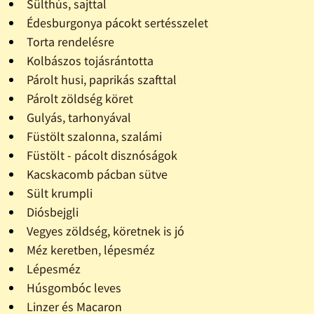
Sülthús, sajttal
Édesburgonya pácokt sertésszelet
Torta rendelésre
Kolbászos tojásrántotta
Párolt husi, paprikás szafttal
Párolt zöldség köret
Gulyás, tarhonyával
Füstölt szalonna, szalámi
Füstölt - pácolt disznóságok
Kacskacomb pácban sütve
Sült krumpli
Diósbejgli
Vegyes zöldség, köretnek is jó
Méz keretben, lépesméz
Lépesméz
Húsgombóc leves
Linzer és Macaron