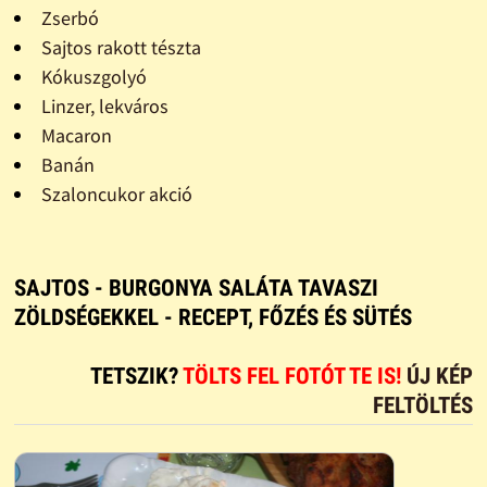
Zserbó
Sajtos rakott tészta
Kókuszgolyó
Linzer, lekváros
Macaron
Banán
Szaloncukor akció
SAJTOS - BURGONYA SALÁTA TAVASZI
ZÖLDSÉGEKKEL - RECEPT, FŐZÉS ÉS SÜTÉS
TETSZIK?
TÖLTS FEL FOTÓT TE IS!
ÚJ KÉP
FELTÖLTÉS