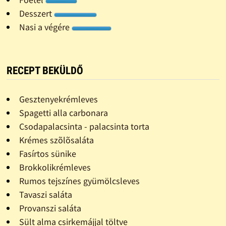
Desszert
Nasi a végére
RECEPT BEKÜLDŐ
Gesztenyekrémleves
Spagetti alla carbonara
Csodapalacsinta - palacsinta torta
Krémes szõlõsaláta
Fasírtos sünike
Brokkolikrémleves
Rumos tejszínes gyümölcsleves
Tavaszi saláta
Provanszi saláta
Sült alma csirkemájjal töltve