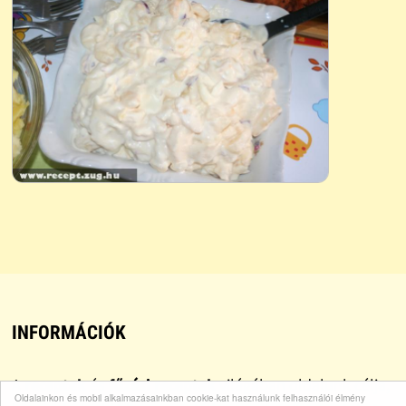
INFORMÁCIÓK
A
receptek
és
főzési receptek
világában oldalunk célja,
Oldalainkon és mobil alkalmazásainkban cookie-kat használunk felhasználói élmény