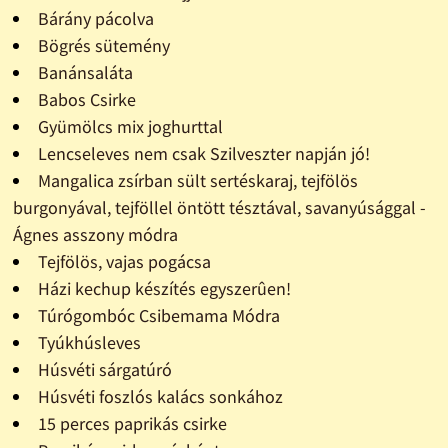
Bárány pácolva
Bögrés sütemény
Banánsaláta
Babos Csirke
Gyümölcs mix joghurttal
Lencseleves nem csak Szilveszter napján jó!
Mangalica zsírban sült sertéskaraj, tejfölös
burgonyával, tejföllel öntött tésztával, savanyúsággal -
Ágnes asszony módra
Tejfölös, vajas pogácsa
Házi kechup készítés egyszerûen!
Túrógombóc Csibemama Módra
Tyúkhúsleves
Húsvéti sárgatúró
Húsvéti foszlós kalács sonkához
15 perces paprikás csirke