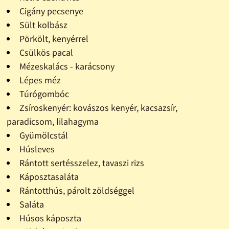
Cigány pecsenye
Sült kolbász
Pörkölt, kenyérrel
Csülkös pacal
Mézeskalács - karácsony
Lépes méz
Túrógombóc
Zsíroskenyér: kovászos kenyér, kacsazsír,
paradicsom, lilahagyma
Gyümölcstál
Húsleves
Rántott sertésszelez, tavaszi rizs
Káposztasaláta
Rántotthús, párolt zöldséggel
Saláta
Húsos káposzta