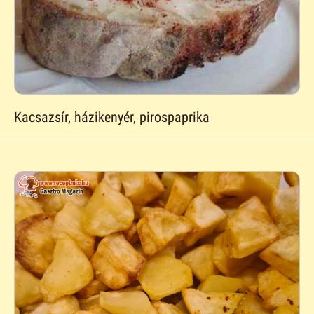
Kacsazsír, házikenyér, pirospaprika