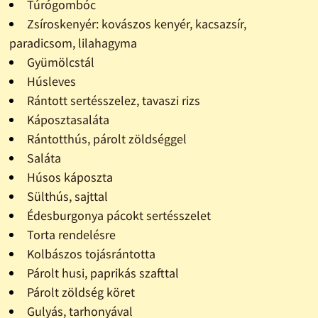
Túrógombóc
Zsíroskenyér: kovászos kenyér, kacsazsír,
paradicsom, lilahagyma
Gyümölcstál
Húsleves
Rántott sertésszelez, tavaszi rizs
Káposztasaláta
Rántotthús, párolt zöldséggel
Saláta
Húsos káposzta
Sülthús, sajttal
Édesburgonya pácokt sertésszelet
Torta rendelésre
Kolbászos tojásrántotta
Párolt husi, paprikás szafttal
Párolt zöldség köret
Gulyás, tarhonyával