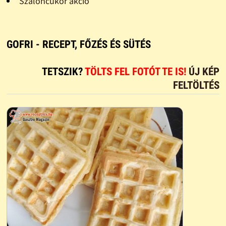
Szaloncukor akció
GOFRI - RECEPT, FŐZÉS ÉS SÜTÉS
TETSZIK?
TÖLTS FEL FOTÓT TE IS!
ÚJ KÉP
FELTÖLTÉS