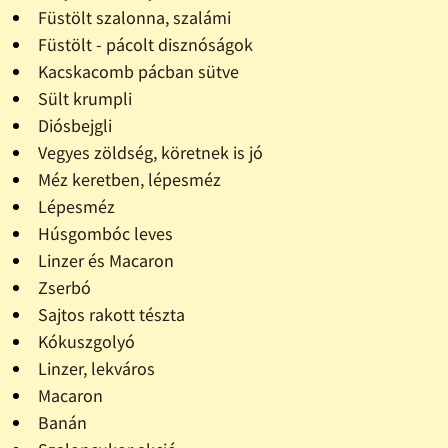
Füstölt szalonna, szalámi
Füstölt - pácolt disznóságok
Kacskacomb pácban sütve
Sült krumpli
Diósbejgli
Vegyes zöldség, köretnek is jó
Méz keretben, lépesméz
Lépesméz
Húsgombóc leves
Linzer és Macaron
Zserbó
Sajtos rakott tészta
Kókuszgolyó
Linzer, lekváros
Macaron
Banán