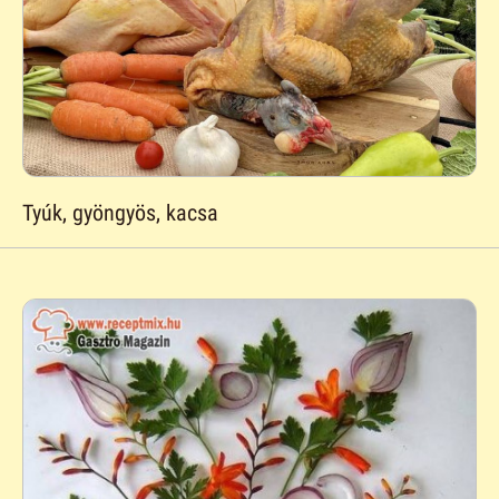
Tyúk, gyöngyös, kacsa