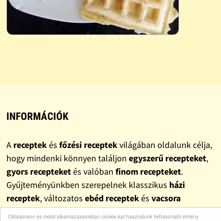
INFORMÁCIÓK
A
receptek
és
főzési receptek
világában oldalunk célja,
hogy mindenki könnyen találjon
egyszerű recepteket
,
gyors recepteket
és valóban
finom recepteket
.
Gyűjteményünkben szerepelnek klasszikus
házi
receptek
, változatos
ebéd receptek
és
vacsora
receptek
, valamint népszerű
sütemény receptek
is. A
Oldalainkon és mobil alkalmazásainkban cookie-kat használunk felhasználói élmény