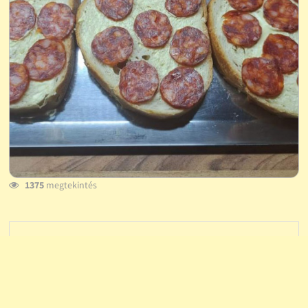
1375
megtekintés