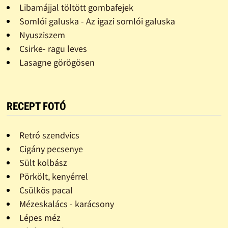
Libamájjal töltött gombafejek
Somlói galuska - Az igazi somlói galuska
Nyusziszem
Csirke- ragu leves
Lasagne görögösen
RECEPT FOTÓ
Retró szendvics
Cigány pecsenye
Sült kolbász
Pörkölt, kenyérrel
Csülkös pacal
Mézeskalács - karácsony
Lépes méz