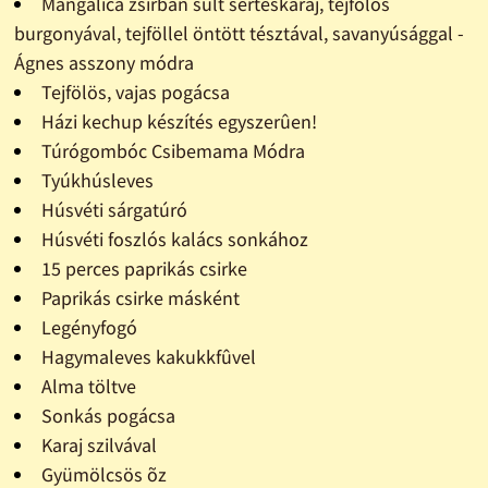
Mangalica zsírban sült sertéskaraj, tejfölös
burgonyával, tejföllel öntött tésztával, savanyúsággal -
Ágnes asszony módra
Tejfölös, vajas pogácsa
Házi kechup készítés egyszerûen!
Túrógombóc Csibemama Módra
Tyúkhúsleves
Húsvéti sárgatúró
Húsvéti foszlós kalács sonkához
15 perces paprikás csirke
Paprikás csirke másként
Legényfogó
Hagymaleves kakukkfûvel
Alma töltve
Sonkás pogácsa
Karaj szilvával
Gyümölcsös õz