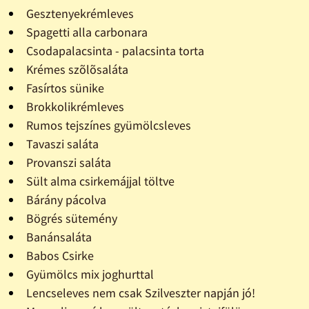
Gesztenyekrémleves
Spagetti alla carbonara
Csodapalacsinta - palacsinta torta
Krémes szõlõsaláta
Fasírtos sünike
Brokkolikrémleves
Rumos tejszínes gyümölcsleves
Tavaszi saláta
Provanszi saláta
Sült alma csirkemájjal töltve
Bárány pácolva
Bögrés sütemény
Banánsaláta
Babos Csirke
Gyümölcs mix joghurttal
Lencseleves nem csak Szilveszter napján jó!