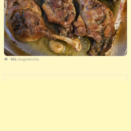
661
megtekintés