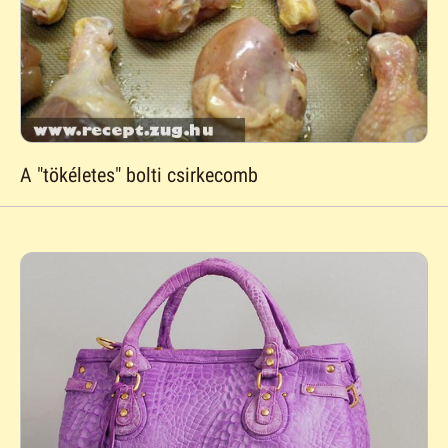
A "tökéletes" bolti csirkecomb