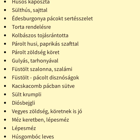
Húsos káposzta
Sülthús, sajttal
Édesburgonya pácokt sertésszelet
Torta rendelésre
Kolbászos tojásrántotta
Párolt husi, paprikás szafttal
Párolt zöldség köret
Gulyás, tarhonyával
Füstölt szalonna, szalámi
Füstölt - pácolt disznóságok
Kacskacomb pácban sütve
Sült krumpli
Diósbejgli
Vegyes zöldség, köretnek is jó
Méz keretben, lépesméz
Lépesméz
Húsgombóc leves