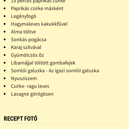
15 perces paprikás csirke
Paprikás csirke másként
Legényfogó
Hagymaleves kakukkfûvel
Alma töltve
Sonkás pogácsa
Karaj szilvával
Gyümölcsös õz
Libamájjal töltött gombafejek
Somlói galuska - Az igazi somlói galuska
Nyusziszem
Csirke- ragu leves
Lasagne görögösen
RECEPT FOTÓ