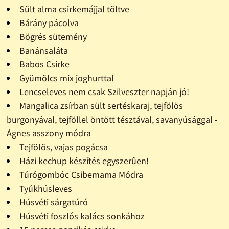
Sült alma csirkemájjal töltve
Bárány pácolva
Bögrés sütemény
Banánsaláta
Babos Csirke
Gyümölcs mix joghurttal
Lencseleves nem csak Szilveszter napján jó!
Mangalica zsírban sült sertéskaraj, tejfölös
burgonyával, tejföllel öntött tésztával, savanyúsággal -
Ágnes asszony módra
Tejfölös, vajas pogácsa
Házi kechup készítés egyszerûen!
Túrógombóc Csibemama Módra
Tyúkhúsleves
Húsvéti sárgatúró
Húsvéti foszlós kalács sonkához