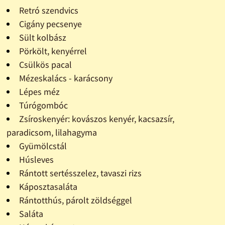
Retró szendvics
Cigány pecsenye
Sült kolbász
Pörkölt, kenyérrel
Csülkös pacal
Mézeskalács - karácsony
Lépes méz
Túrógombóc
Zsíroskenyér: kovászos kenyér, kacsazsír,
paradicsom, lilahagyma
Gyümölcstál
Húsleves
Rántott sertésszelez, tavaszi rizs
Káposztasaláta
Rántotthús, párolt zöldséggel
Saláta