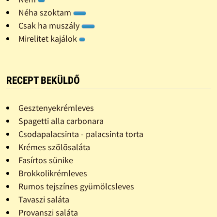
Néha szoktam
Csak ha muszály
Mirelitet kajálok
RECEPT BEKÜLDŐ
Gesztenyekrémleves
Spagetti alla carbonara
Csodapalacsinta - palacsinta torta
Krémes szõlõsaláta
Fasírtos sünike
Brokkolikrémleves
Rumos tejszínes gyümölcsleves
Tavaszi saláta
Provanszi saláta