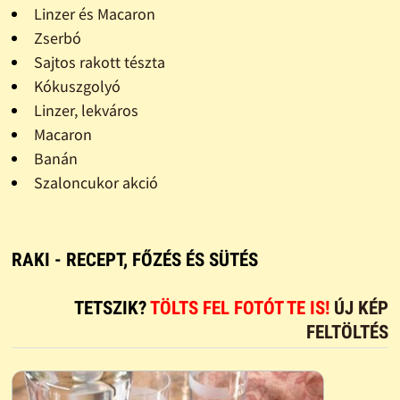
Linzer és Macaron
Zserbó
Sajtos rakott tészta
Kókuszgolyó
Linzer, lekváros
Macaron
Banán
Szaloncukor akció
RAKI - RECEPT, FŐZÉS ÉS SÜTÉS
TETSZIK?
TÖLTS FEL FOTÓT TE IS!
ÚJ KÉP
FELTÖLTÉS