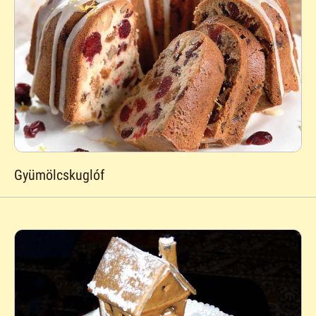
Gyümölcskuglóf