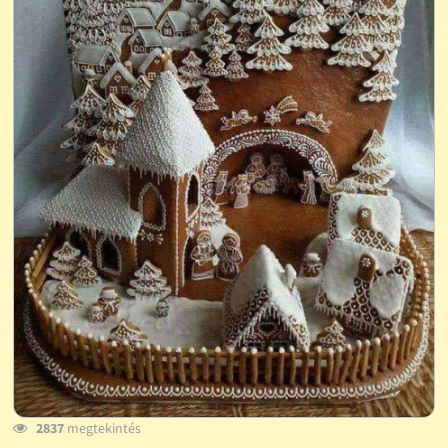
2837
megtekintés