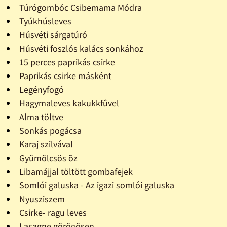
Túrógombóc Csibemama Módra
Tyúkhúsleves
Húsvéti sárgatúró
Húsvéti foszlós kalács sonkához
15 perces paprikás csirke
Paprikás csirke másként
Legényfogó
Hagymaleves kakukkfûvel
Alma töltve
Sonkás pogácsa
Karaj szilvával
Gyümölcsös õz
Libamájjal töltött gombafejek
Somlói galuska - Az igazi somlói galuska
Nyusziszem
Csirke- ragu leves
Lasagne görögösen