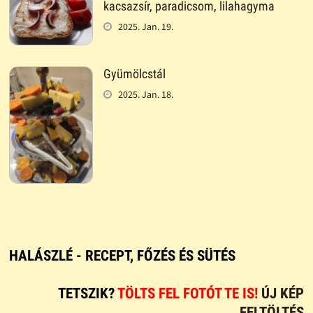
kacsazsír, paradicsom, lilahagyma
2025. Jan. 19.
Gyümölcstál
2025. Jan. 18.
HALÁSZLÉ - RECEPT, FŐZÉS ÉS SÜTÉS
TETSZIK?
TÖLTS FEL FOTÓT TE IS!
ÚJ KÉP
FELTÖLTÉS