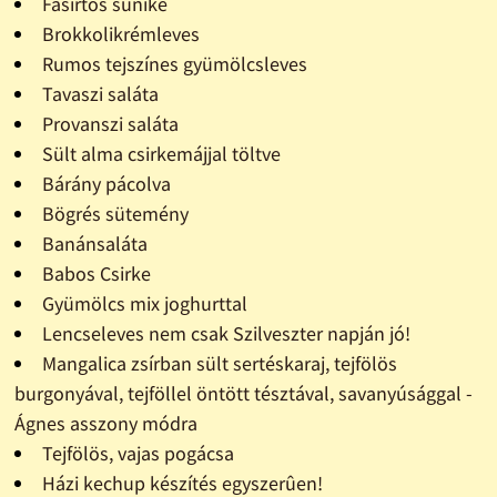
Fasírtos sünike
Brokkolikrémleves
Rumos tejszínes gyümölcsleves
Tavaszi saláta
Provanszi saláta
Sült alma csirkemájjal töltve
Bárány pácolva
Bögrés sütemény
Banánsaláta
Babos Csirke
Gyümölcs mix joghurttal
Lencseleves nem csak Szilveszter napján jó!
Mangalica zsírban sült sertéskaraj, tejfölös
burgonyával, tejföllel öntött tésztával, savanyúsággal -
Ágnes asszony módra
Tejfölös, vajas pogácsa
Házi kechup készítés egyszerûen!