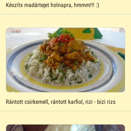
Készíts madártejet holnapra, hmmm!!! :)
Rántott csirkemell, rántott karfiol, rizi - bizi rizs