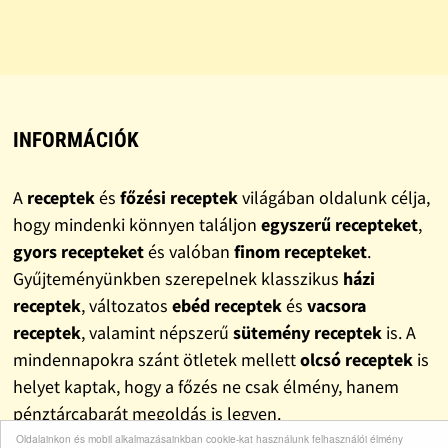
INFORMÁCIÓK
A
receptek
és
főzési receptek
világában oldalunk célja,
hogy mindenki könnyen találjon
egyszerű recepteket
,
gyors recepteket
és valóban
finom recepteket
.
Gyűjteményünkben szerepelnek klasszikus
házi
receptek
, változatos
ebéd receptek
és
vacsora
receptek
, valamint népszerű
sütemény receptek
is. A
mindennapokra szánt ötletek mellett
olcsó receptek
is
helyet kaptak, hogy a főzés ne csak élmény, hanem
pénztárcabarát megoldás is legyen.
Oldalainkon és mobil alkalmazásainkban cookie-kat használunk felhasználói élmény