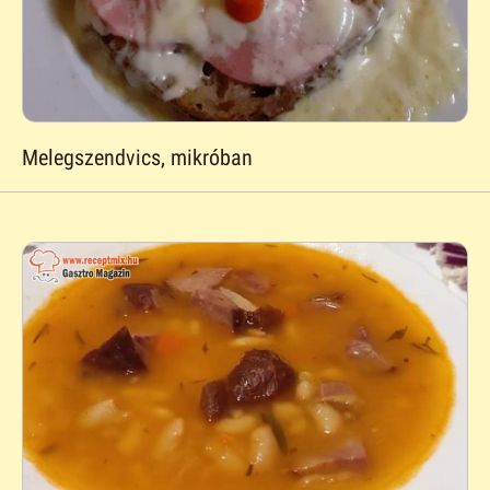
Melegszendvics, mikróban