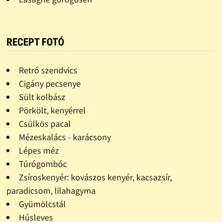
RECEPT FOTÓ
Retró szendvics
Cigány pecsenye
Sült kolbász
Pörkölt, kenyérrel
Csülkös pacal
Mézeskalács - karácsony
Lépes méz
Túrógombóc
Zsíroskenyér: kovászos kenyér, kacsazsír,
paradicsom, lilahagyma
Gyümölcstál
Húsleves