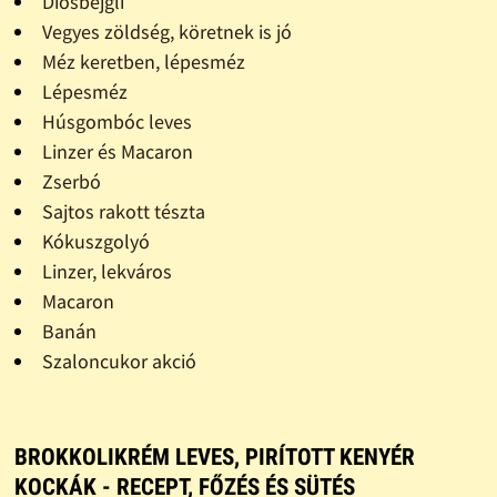
Diósbejgli
Vegyes zöldség, köretnek is jó
Méz keretben, lépesméz
Lépesméz
Húsgombóc leves
Linzer és Macaron
Zserbó
Sajtos rakott tészta
Kókuszgolyó
Linzer, lekváros
Macaron
Banán
Szaloncukor akció
BROKKOLIKRÉM LEVES, PIRÍTOTT KENYÉR
KOCKÁK - RECEPT, FŐZÉS ÉS SÜTÉS