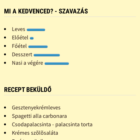
MI A KEDVENCED? - SZAVAZÁS
Leves
Előétel
Főétel
Desszert
Nasi a végére
RECEPT BEKÜLDŐ
Gesztenyekrémleves
Spagetti alla carbonara
Csodapalacsinta - palacsinta torta
Krémes szõlõsaláta