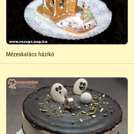
Mézeskalács házikó