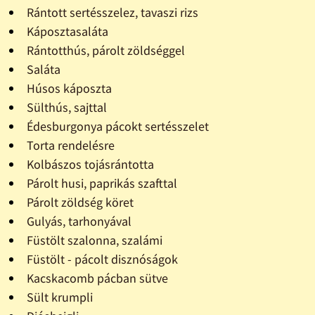
Rántott sertésszelez, tavaszi rizs
Káposztasaláta
Rántotthús, párolt zöldséggel
Saláta
Húsos káposzta
Sülthús, sajttal
Édesburgonya pácokt sertésszelet
Torta rendelésre
Kolbászos tojásrántotta
Párolt husi, paprikás szafttal
Párolt zöldség köret
Gulyás, tarhonyával
Füstölt szalonna, szalámi
Füstölt - pácolt disznóságok
Kacskacomb pácban sütve
Sült krumpli