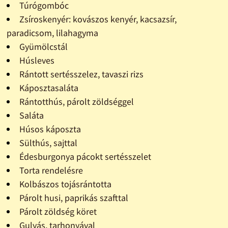
Túrógombóc
Zsíroskenyér: kovászos kenyér, kacsazsír,
paradicsom, lilahagyma
Gyümölcstál
Húsleves
Rántott sertésszelez, tavaszi rizs
Káposztasaláta
Rántotthús, párolt zöldséggel
Saláta
Húsos káposzta
Sülthús, sajttal
Édesburgonya pácokt sertésszelet
Torta rendelésre
Kolbászos tojásrántotta
Párolt husi, paprikás szafttal
Párolt zöldség köret
Gulyás, tarhonyával