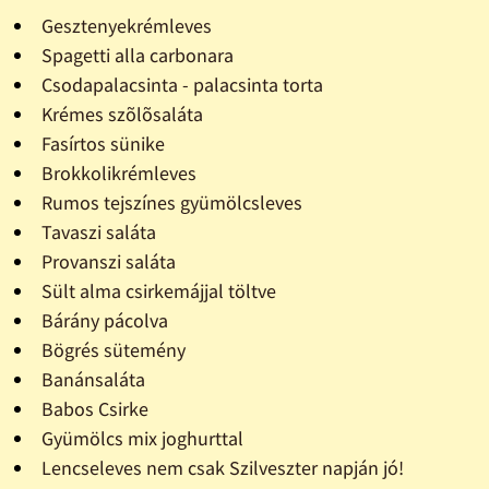
Gesztenyekrémleves
Spagetti alla carbonara
Csodapalacsinta - palacsinta torta
Krémes szõlõsaláta
Fasírtos sünike
Brokkolikrémleves
Rumos tejszínes gyümölcsleves
Tavaszi saláta
Provanszi saláta
Sült alma csirkemájjal töltve
Bárány pácolva
Bögrés sütemény
Banánsaláta
Babos Csirke
Gyümölcs mix joghurttal
Lencseleves nem csak Szilveszter napján jó!