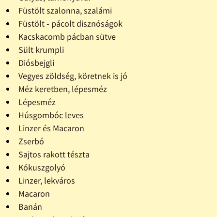
Füstölt szalonna, szalámi
Füstölt - pácolt disznóságok
Kacskacomb pácban sütve
Sült krumpli
Diósbejgli
Vegyes zöldség, köretnek is jó
Méz keretben, lépesméz
Lépesméz
Húsgombóc leves
Linzer és Macaron
Zserbó
Sajtos rakott tészta
Kókuszgolyó
Linzer, lekváros
Macaron
Banán