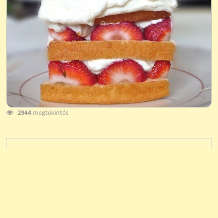
2944
megtekintés