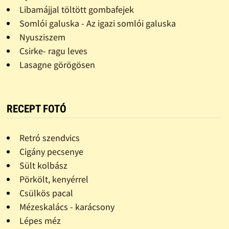
Libamájjal töltött gombafejek
Somlói galuska - Az igazi somlói galuska
Nyusziszem
Csirke- ragu leves
Lasagne görögösen
RECEPT FOTÓ
Retró szendvics
Cigány pecsenye
Sült kolbász
Pörkölt, kenyérrel
Csülkös pacal
Mézeskalács - karácsony
Lépes méz