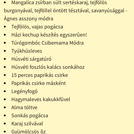
Mangalica zsírban sült sertéskaraj, tejfölös
burgonyával, tejföllel öntött tésztával, savanyúsággal -
Ágnes asszony módra
Tejfölös, vajas pogácsa
Házi kechup készítés egyszerûen!
Túrógombóc Csibemama Módra
Tyúkhúsleves
Húsvéti sárgatúró
Húsvéti foszlós kalács sonkához
15 perces paprikás csirke
Paprikás csirke másként
Legényfogó
Hagymaleves kakukkfûvel
Alma töltve
Sonkás pogácsa
Karaj szilvával
Gyümölcsös õz