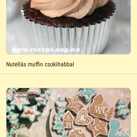
Nutellás muffin csokihabbal