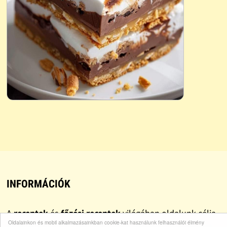
INFORMÁCIÓK
A
receptek
és
főzési receptek
világában oldalunk célja,
Oldalainkon és mobil alkalmazásainkban cookie-kat használunk felhasználói élmény
hogy mindenki könnyen találjon
egyszerű recepteket
,