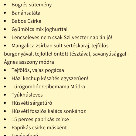
Bögrés sütemény
Banánsaláta
Babos Csirke
Gyümölcs mix joghurttal
Lencseleves nem csak Szilveszter napján jó!
Mangalica zsírban sült sertéskaraj, tejfölös
burgonyával, tejföllel öntött tésztával, savanyúsággal -
Ágnes asszony módra
Tejfölös, vajas pogácsa
Házi kechup készítés egyszerûen!
Túrógombóc Csibemama Módra
Tyúkhúsleves
Húsvéti sárgatúró
Húsvéti foszlós kalács sonkához
15 perces paprikás csirke
Paprikás csirke másként
Legényfogó