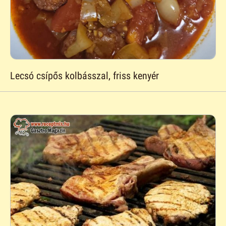
Lecsó csípős kolbásszal, friss kenyér