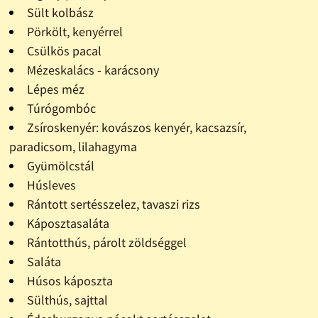
Sült kolbász
Pörkölt, kenyérrel
Csülkös pacal
Mézeskalács - karácsony
Lépes méz
Túrógombóc
Zsíroskenyér: kovászos kenyér, kacsazsír,
paradicsom, lilahagyma
Gyümölcstál
Húsleves
Rántott sertésszelez, tavaszi rizs
Káposztasaláta
Rántotthús, párolt zöldséggel
Saláta
Húsos káposzta
Sülthús, sajttal