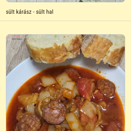
sült kárász - sült hal