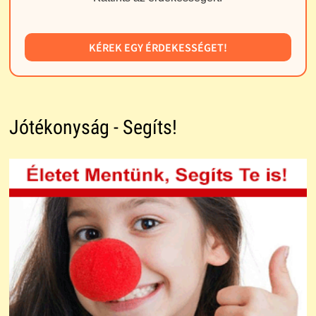
KÉREK EGY ÉRDEKESSÉGET!
Jótékonyság - Segíts!