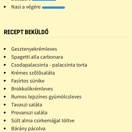
Nasi a végére
RECEPT BEKÜLDŐ
Gesztenyekrémleves
Spagetti alla carbonara
Csodapalacsinta - palacsinta torta
Krémes szõlõsaláta
Fasírtos sünike
Brokkolikrémleves
Rumos tejszínes gyümölcsleves
Tavaszi saláta
Provanszi saláta
Sült alma csirkemájjal töltve
Bárány pácolva