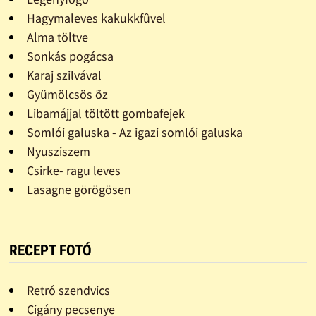
Hagymaleves kakukkfûvel
Alma töltve
Sonkás pogácsa
Karaj szilvával
Gyümölcsös õz
Libamájjal töltött gombafejek
Somlói galuska - Az igazi somlói galuska
Nyusziszem
Csirke- ragu leves
Lasagne görögösen
RECEPT FOTÓ
Retró szendvics
Cigány pecsenye