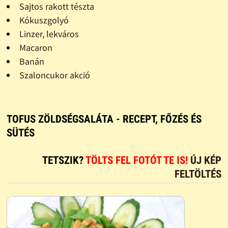
Sajtos rakott tészta
Kókuszgolyó
Linzer, lekváros
Macaron
Banán
Szaloncukor akció
TOFUS ZÖLDSÉGSALÁTA - RECEPT, FŐZÉS ÉS
SÜTÉS
TETSZIK?
TÖLTS FEL FOTÓT TE IS!
ÚJ KÉP
FELTÖLTÉS