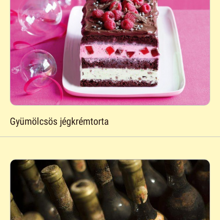
Gyümölcsös jégkrémtorta