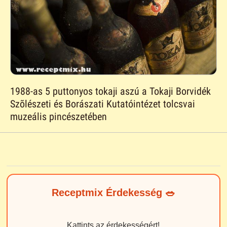
1988-as 5 puttonyos tokaji aszú a Tokaji Borvidék
Szõlészeti és Borászati Kutatóintézet tolcsvai
muzeális pincészetében
Receptmix Érdekesség 🥗
Kattints az érdekességért!