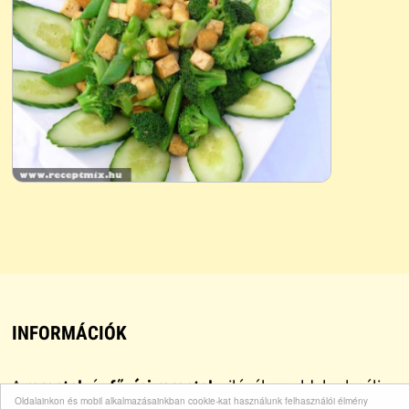
INFORMÁCIÓK
A
receptek
és
főzési receptek
világában oldalunk célja,
Oldalainkon és mobil alkalmazásainkban cookie-kat használunk felhasználói élmény