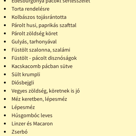
Édesburgonya pácokt sertésszelet
Torta rendelésre
Kolbászos tojásrántotta
Párolt husi, paprikás szafttal
Párolt zöldség köret
Gulyás, tarhonyával
Füstölt szalonna, szalámi
Füstölt - pácolt disznóságok
Kacskacomb pácban sütve
Sült krumpli
Diósbejgli
Vegyes zöldség, köretnek is jó
Méz keretben, lépesméz
Lépesméz
Húsgombóc leves
Linzer és Macaron
Zserbó