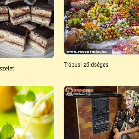
Trópusi zöldséges
zelet