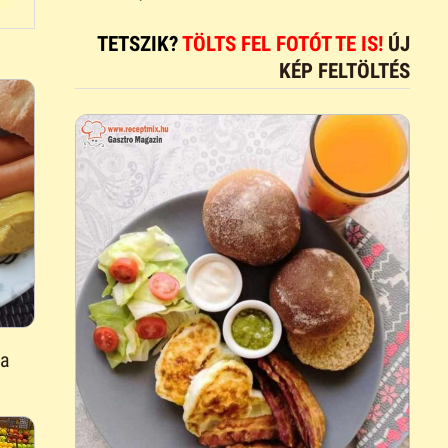
TETSZIK?
TÖLTS FEL FOTÓT TE IS!
ÚJ
KÉP FELTÖLTÉS
ma