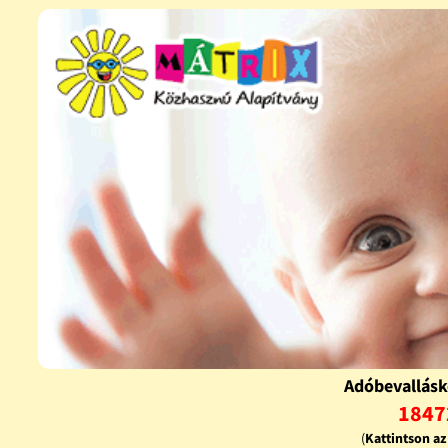
Adóbevallásk
1847
(
Kattintson a