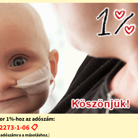
or 1%-hoz az adószám:
2273-1-06 📋
z adószámra a másoláshoz.
)