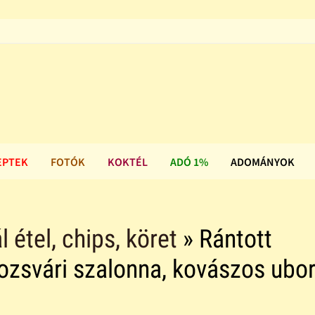
EPTEK
FOTÓK
KOKTÉL
ADÓ 1%
ADOMÁNYOK
l étel, chips, köret
» Rántott
olozsvári szalonna, kovászos ubo