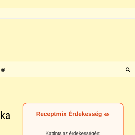
@
rka
Receptmix Érdekesség 🥗
Kattints az érdekességért!