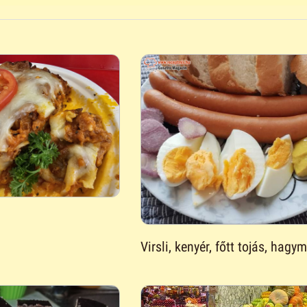
Virsli, kenyér, főtt tojás, hagy