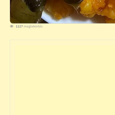
1127
megtekintés