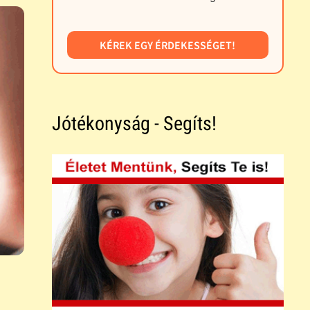
KÉREK EGY ÉRDEKESSÉGET!
Jótékonyság - Segíts!