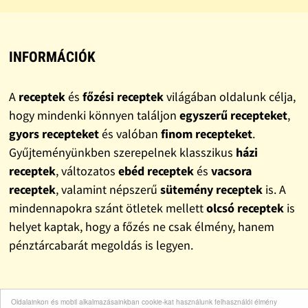
INFORMÁCIÓK
A
receptek
és
főzési receptek
világában oldalunk célja,
hogy mindenki könnyen találjon
egyszerű recepteket
,
gyors recepteket
és valóban
finom recepteket
.
Gyűjteményünkben szerepelnek klasszikus
házi
receptek
, változatos
ebéd receptek
és
vacsora
receptek
, valamint népszerű
sütemény receptek
is. A
mindennapokra szánt ötletek mellett
olcsó receptek
is
helyet kaptak, hogy a főzés ne csak élmény, hanem
pénztárcabarát megoldás is legyen.
LINKEK
Oldalainkon és mobil alkalmazásainkban cookie-kat használunk felhasználói élmény