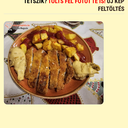
TETSZIK?
TÖLTS FEL FOTÓT TE IS!
ÚJ KÉP
FELTÖLTÉS