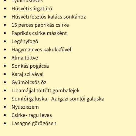
Tyúkhúsleves
Húsvéti sárgatúró
Húsvéti foszlós kalács sonkához
15 perces paprikás csirke
Paprikás csirke másként
Legényfogó
Hagymaleves kakukkfûvel
Alma töltve
Sonkás pogácsa
Karaj szilvával
Gyümölcsös õz
Libamájjal töltött gombafejek
Somlói galuska - Az igazi somlói galuska
Nyusziszem
Csirke- ragu leves
Lasagne görögösen