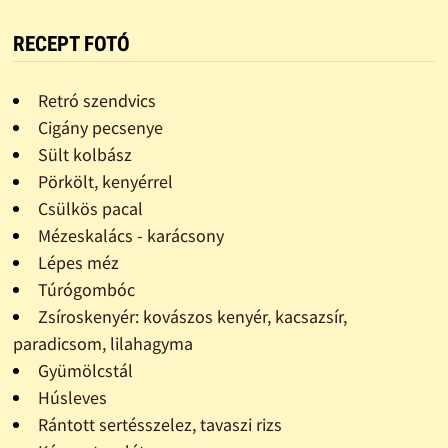
RECEPT FOTÓ
Retró szendvics
Cigány pecsenye
Sült kolbász
Pörkölt, kenyérrel
Csülkös pacal
Mézeskalács - karácsony
Lépes méz
Túrógombóc
Zsíroskenyér: kovászos kenyér, kacsazsír,
paradicsom, lilahagyma
Gyümölcstál
Húsleves
Rántott sertésszelez, tavaszi rizs