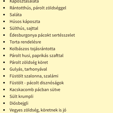
Káposztasaláta
Rántotthús, párolt zöldséggel
Saláta
Húsos káposzta
Sülthús, sajttal
Édesburgonya pácokt sertésszelet
Torta rendelésre
Kolbászos tojásrántotta
Párolt husi, paprikás szafttal
Párolt zöldség köret
Gulyás, tarhonyával
Füstölt szalonna, szalámi
Füstölt - pácolt disznóságok
Kacskacomb pácban sütve
Sült krumpli
Diósbejgli
Vegyes zöldség, köretnek is jó