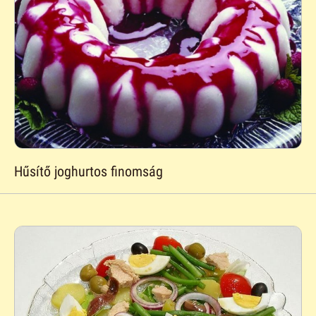
Hűsítő joghurtos finomság