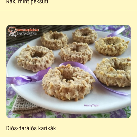
Rák, mint péksüti
Diós-darálós karikák