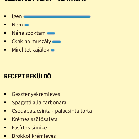
Igen
Nem
Néha szoktam
Csak ha muszály
Mirelitet kajálok
RECEPT BEKÜLDŐ
Gesztenyekrémleves
Spagetti alla carbonara
Csodapalacsinta - palacsinta torta
Krémes szõlõsaláta
Fasírtos sünike
Brokkolikrémleves