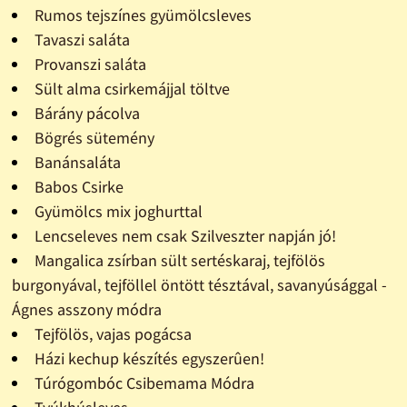
Rumos tejszínes gyümölcsleves
Tavaszi saláta
Provanszi saláta
Sült alma csirkemájjal töltve
Bárány pácolva
Bögrés sütemény
Banánsaláta
Babos Csirke
Gyümölcs mix joghurttal
Lencseleves nem csak Szilveszter napján jó!
Mangalica zsírban sült sertéskaraj, tejfölös
burgonyával, tejföllel öntött tésztával, savanyúsággal -
Ágnes asszony módra
Tejfölös, vajas pogácsa
Házi kechup készítés egyszerûen!
Túrógombóc Csibemama Módra