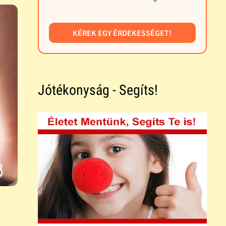
KÉREK EGY ÉRDEKESSÉGET!
Jótékonyság - Segíts!