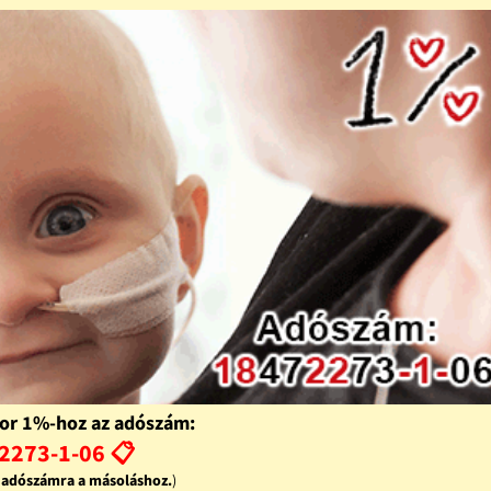
or 1%-hoz az adószám:
2273-1-06 📋
z adószámra a másoláshoz.
)