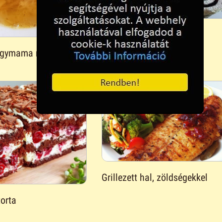
Kakaós csiga
nagymama módra
Grillezett hal, zöldségekkel
torta