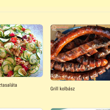
ztasaláta
Grill kolbász