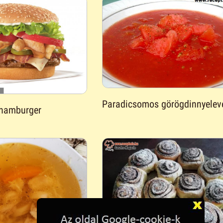
Paradicsomos görögdinnyelev
 hamburger