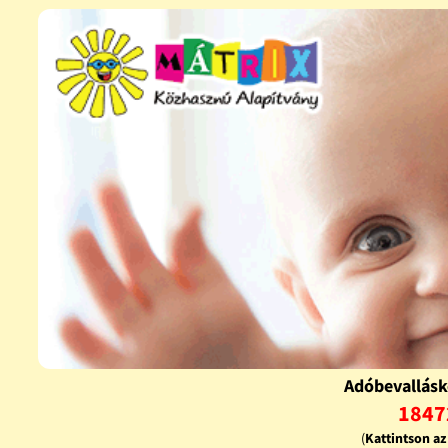
Adóbevallásk
1847
(
Kattintson a