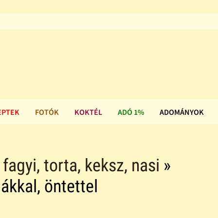
EPTEK
FOTÓK
KOKTÉL
ADÓ 1%
ADOMÁNYOK
agyi, torta, keksz, nasi
»
kkal, öntettel