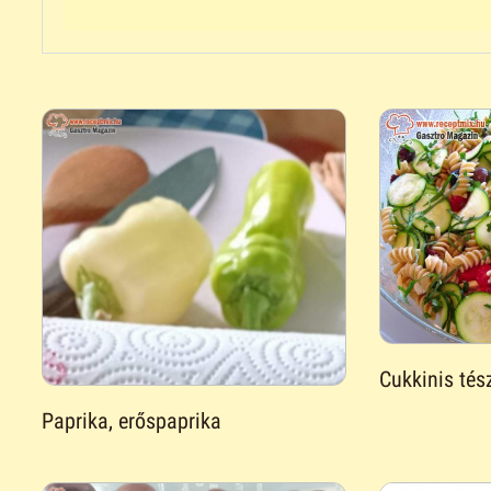
Cukkinis tés
Paprika, erőspaprika