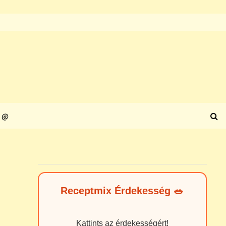
@
Receptmix Érdekesség 🥗
Kattints az érdekességért!