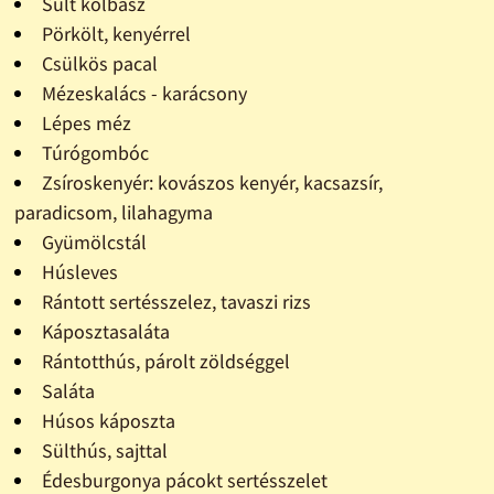
Sült kolbász
Pörkölt, kenyérrel
Csülkös pacal
Mézeskalács - karácsony
Lépes méz
Túrógombóc
Zsíroskenyér: kovászos kenyér, kacsazsír,
paradicsom, lilahagyma
Gyümölcstál
Húsleves
Rántott sertésszelez, tavaszi rizs
Káposztasaláta
Rántotthús, párolt zöldséggel
Saláta
Húsos káposzta
Sülthús, sajttal
Édesburgonya pácokt sertésszelet