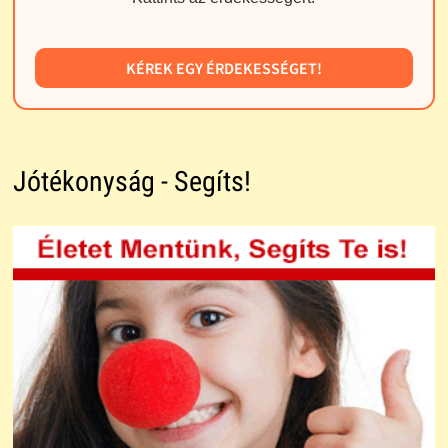
KÉREK EGY ÉRDEKESSÉGET!
Jótékonyság - Segíts!