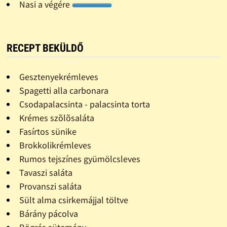
Nasi a végére
RECEPT BEKÜLDŐ
Gesztenyekrémleves
Spagetti alla carbonara
Csodapalacsinta - palacsinta torta
Krémes szõlõsaláta
Fasírtos sünike
Brokkolikrémleves
Rumos tejszínes gyümölcsleves
Tavaszi saláta
Provanszi saláta
Sült alma csirkemájjal töltve
Bárány pácolva