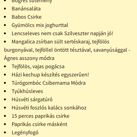
Bögrés sütemény
Banánsaláta
Babos Csirke
Gyümölcs mix joghurttal
Lencseleves nem csak Szilveszter napján jó!
Mangalica zsírban sült sertéskaraj, tejfölös
burgonyával, tejföllel öntött tésztával, savanyúsággal -
Ágnes asszony módra
Tejfölös, vajas pogácsa
Házi kechup készítés egyszerûen!
Túrógombóc Csibemama Módra
Tyúkhúsleves
Húsvéti sárgatúró
Húsvéti foszlós kalács sonkához
15 perces paprikás csirke
Paprikás csirke másként
Legényfogó