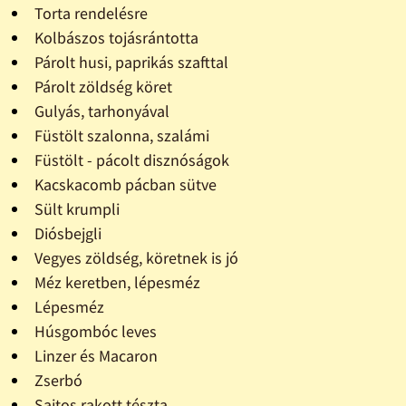
Torta rendelésre
Kolbászos tojásrántotta
Párolt husi, paprikás szafttal
Párolt zöldség köret
Gulyás, tarhonyával
Füstölt szalonna, szalámi
Füstölt - pácolt disznóságok
Kacskacomb pácban sütve
Sült krumpli
Diósbejgli
Vegyes zöldség, köretnek is jó
Méz keretben, lépesméz
Lépesméz
Húsgombóc leves
Linzer és Macaron
Zserbó
Sajtos rakott tészta