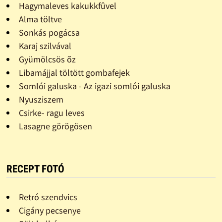
Hagymaleves kakukkfûvel
Alma töltve
Sonkás pogácsa
Karaj szilvával
Gyümölcsös õz
Libamájjal töltött gombafejek
Somlói galuska - Az igazi somlói galuska
Nyusziszem
Csirke- ragu leves
Lasagne görögösen
RECEPT FOTÓ
Retró szendvics
Cigány pecsenye