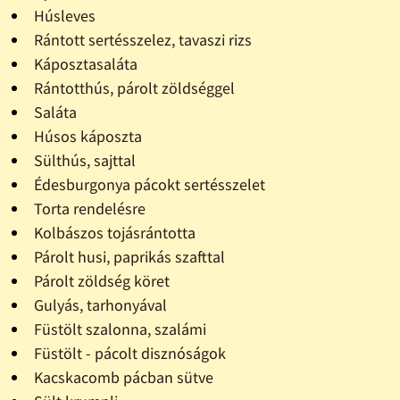
Húsleves
Rántott sertésszelez, tavaszi rizs
Káposztasaláta
Rántotthús, párolt zöldséggel
Saláta
Húsos káposzta
Sülthús, sajttal
Édesburgonya pácokt sertésszelet
Torta rendelésre
Kolbászos tojásrántotta
Párolt husi, paprikás szafttal
Párolt zöldség köret
Gulyás, tarhonyával
Füstölt szalonna, szalámi
Füstölt - pácolt disznóságok
Kacskacomb pácban sütve