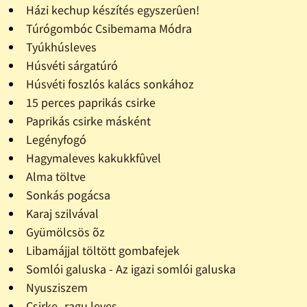
Házi kechup készítés egyszerûen!
Túrógombóc Csibemama Módra
Tyúkhúsleves
Húsvéti sárgatúró
Húsvéti foszlós kalács sonkához
15 perces paprikás csirke
Paprikás csirke másként
Legényfogó
Hagymaleves kakukkfûvel
Alma töltve
Sonkás pogácsa
Karaj szilvával
Gyümölcsös õz
Libamájjal töltött gombafejek
Somlói galuska - Az igazi somlói galuska
Nyusziszem
Csirke- ragu leves