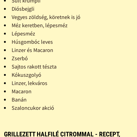
Sült krumpli
Diósbejgli
Vegyes zöldség, köretnek is jó
Méz keretben, lépesméz
Lépesméz
Húsgombóc leves
Linzer és Macaron
Zserbó
Sajtos rakott tészta
Kókuszgolyó
Linzer, lekváros
Macaron
Banán
Szaloncukor akció
GRILLEZETT HALFILÉ CITROMMAL - RECEPT,