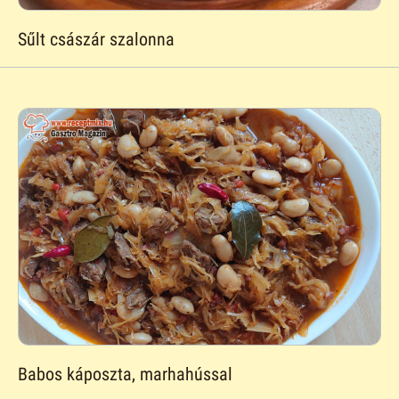
Sűlt császár szalonna
Babos káposzta, marhahússal