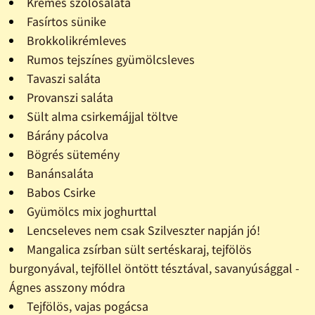
Krémes szõlõsaláta
Fasírtos sünike
Brokkolikrémleves
Rumos tejszínes gyümölcsleves
Tavaszi saláta
Provanszi saláta
Sült alma csirkemájjal töltve
Bárány pácolva
Bögrés sütemény
Banánsaláta
Babos Csirke
Gyümölcs mix joghurttal
Lencseleves nem csak Szilveszter napján jó!
Mangalica zsírban sült sertéskaraj, tejfölös
burgonyával, tejföllel öntött tésztával, savanyúsággal -
Ágnes asszony módra
Tejfölös, vajas pogácsa