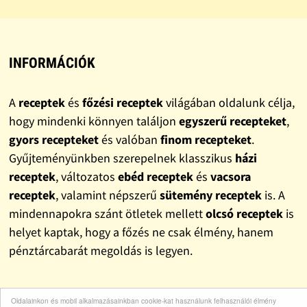
INFORMÁCIÓK
A
receptek
és
főzési receptek
világában oldalunk célja,
hogy mindenki könnyen találjon
egyszerű recepteket
,
gyors recepteket
és valóban
finom recepteket
.
Gyűjteményünkben szerepelnek klasszikus
házi
receptek
, változatos
ebéd receptek
és
vacsora
receptek
, valamint népszerű
sütemény receptek
is. A
mindennapokra szánt ötletek mellett
olcsó receptek
is
helyet kaptak, hogy a főzés ne csak élmény, hanem
pénztárcabarát megoldás is legyen.
LINKEK
Oldalainkon és mobil alkalmazásainkban cookie-kat használunk felhasználói élmény