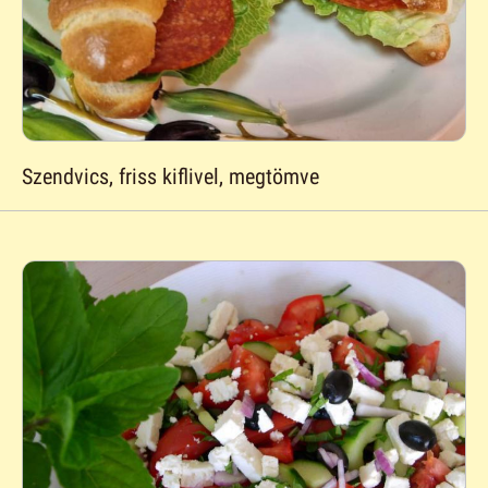
Szendvics, friss kiflivel, megtömve