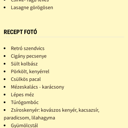
Lasagne görögösen
RECEPT FOTÓ
Retró szendvics
Cigány pecsenye
Sült kolbász
Pörkölt, kenyérrel
Csülkös pacal
Mézeskalács - karácsony
Lépes méz
Túrógombóc
Zsíroskenyér: kovászos kenyér, kacsazsír,
paradicsom, lilahagyma
Gyümölcstál