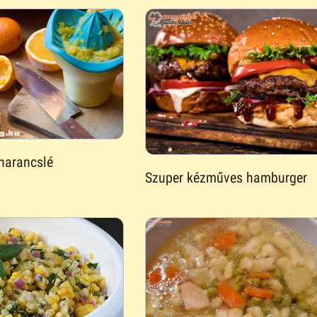
 narancslé
Szuper kézműves hamburger