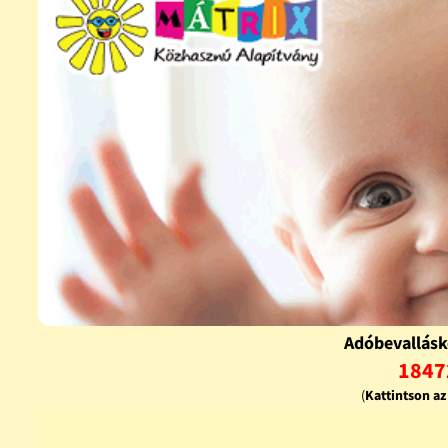
Adóbevallásk
1847
(
Kattintson a