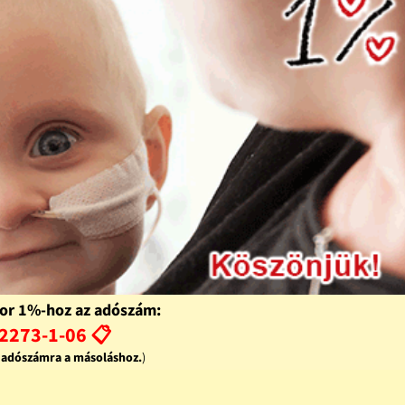
or 1%-hoz az adószám:
2273-1-06 📋
z adószámra a másoláshoz.
)