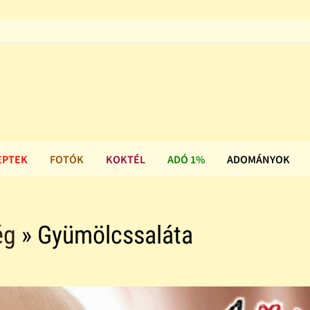
EPTEK
FOTÓK
KOKTÉL
ADÓ 1%
ADOMÁNYOK
ég
» Gyümölcssaláta