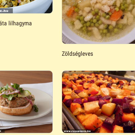
áta lilhagyma
Zöldségleves