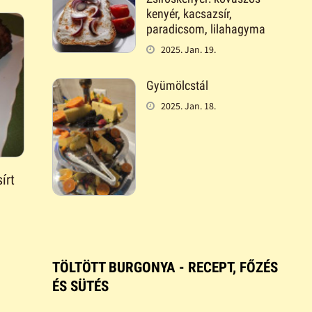
kenyér, kacsazsír,
paradicsom, lilahagyma
2025. Jan. 19.
Gyümölcstál
2025. Jan. 18.
írt
TÖLTÖTT BURGONYA - RECEPT, FŐZÉS
ÉS SÜTÉS