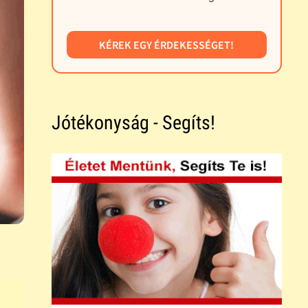
KÉREK EGY ÉRDEKESSÉGET!
Jótékonyság - Segíts!