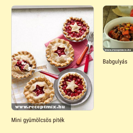
Babgulyás
Mini gyümölcsös piték