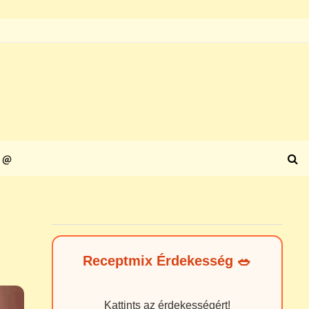
@
Receptmix Érdekesség 🥗
Kattints az érdekességért!