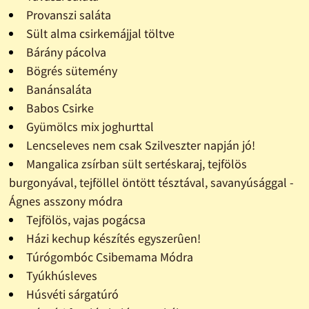
Provanszi saláta
Sült alma csirkemájjal töltve
Bárány pácolva
Bögrés sütemény
Banánsaláta
Babos Csirke
Gyümölcs mix joghurttal
Lencseleves nem csak Szilveszter napján jó!
Mangalica zsírban sült sertéskaraj, tejfölös
burgonyával, tejföllel öntött tésztával, savanyúsággal -
Ágnes asszony módra
Tejfölös, vajas pogácsa
Házi kechup készítés egyszerûen!
Túrógombóc Csibemama Módra
Tyúkhúsleves
Húsvéti sárgatúró