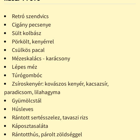
Retró szendvics
Cigány pecsenye
Sült kolbász
Pörkölt, kenyérrel
Csülkös pacal
Mézeskalács - karácsony
Lépes méz
Túrógombóc
Zsíroskenyér: kovászos kenyér, kacsazsír,
paradicsom, lilahagyma
Gyümölcstál
Húsleves
Rántott sertésszelez, tavaszi rizs
Káposztasaláta
Rántotthús, párolt zöldséggel