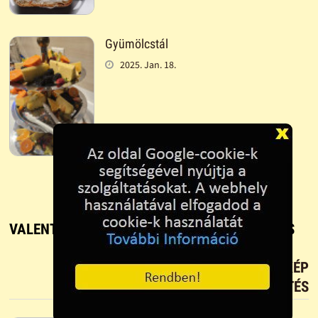
Gyümölcstál
2025. Jan. 18.
VALENTIN TEKERCS - RECEPT, FŐZÉS ÉS SÜTÉS
TETSZIK?
TÖLTS FEL FOTÓT TE IS!
ÚJ KÉP
FELTÖLTÉS