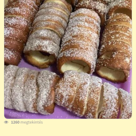
1260
megtekintés