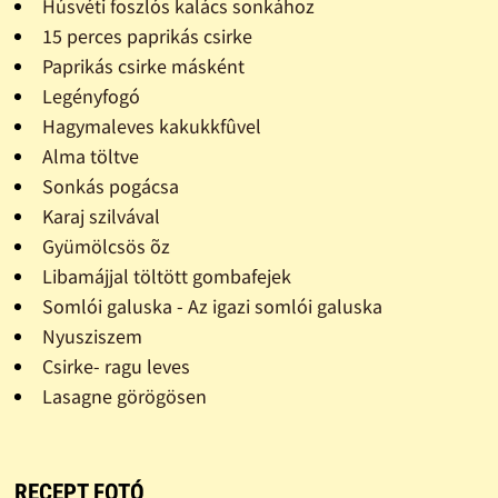
Húsvéti foszlós kalács sonkához
15 perces paprikás csirke
Paprikás csirke másként
Legényfogó
Hagymaleves kakukkfûvel
Alma töltve
Sonkás pogácsa
Karaj szilvával
Gyümölcsös õz
Libamájjal töltött gombafejek
Somlói galuska - Az igazi somlói galuska
Nyusziszem
Csirke- ragu leves
Lasagne görögösen
RECEPT FOTÓ