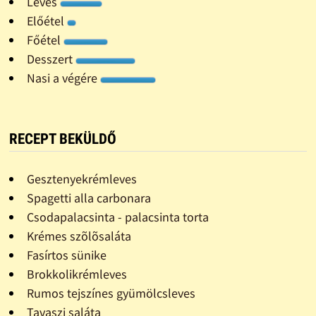
Leves
Előétel
Főétel
Desszert
Nasi a végére
RECEPT BEKÜLDŐ
Gesztenyekrémleves
Spagetti alla carbonara
Csodapalacsinta - palacsinta torta
Krémes szõlõsaláta
Fasírtos sünike
Brokkolikrémleves
Rumos tejszínes gyümölcsleves
Tavaszi saláta