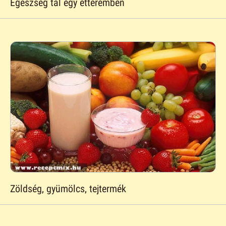
Egészség tál egy étteremben
Zöldség, gyümölcs, tejtermék