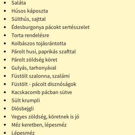
Saláta
Húsos káposzta
Sülthús, sajttal
Édesburgonya pácokt sertésszelet
Torta rendelésre
Kolbászos tojásrántotta
Párolt husi, paprikás szafttal
Párolt zöldség köret
Gulyás, tarhonyával
Füstölt szalonna, szalámi
Füstölt - pácolt disznóságok
Kacskacomb pácban sütve
Sült krumpli
Diósbejgli
Vegyes zöldség, köretnek is jó
Méz keretben, lépesméz
Lépesméz