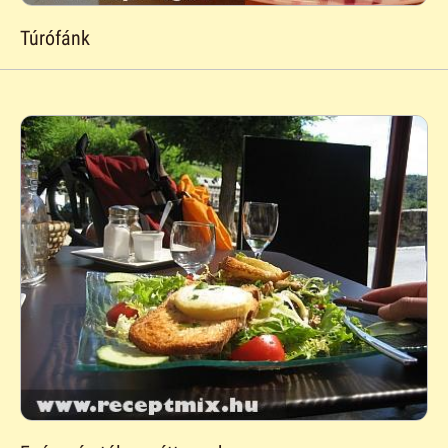
Túrófánk