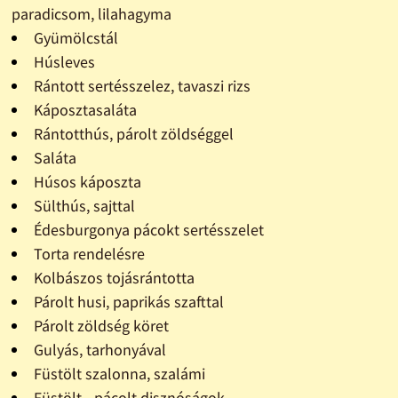
paradicsom, lilahagyma
Gyümölcstál
Húsleves
Rántott sertésszelez, tavaszi rizs
Káposztasaláta
Rántotthús, párolt zöldséggel
Saláta
Húsos káposzta
Sülthús, sajttal
Édesburgonya pácokt sertésszelet
Torta rendelésre
Kolbászos tojásrántotta
Párolt husi, paprikás szafttal
Párolt zöldség köret
Gulyás, tarhonyával
Füstölt szalonna, szalámi
Füstölt - pácolt disznóságok