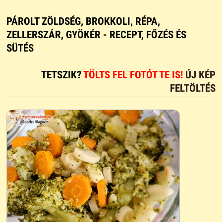
PÁROLT ZÖLDSÉG, BROKKOLI, RÉPA,
ZELLERSZÁR, GYÖKÉR - RECEPT, FŐZÉS ÉS
SÜTÉS
TETSZIK?
TÖLTS FEL FOTÓT TE IS!
ÚJ KÉP
FELTÖLTÉS