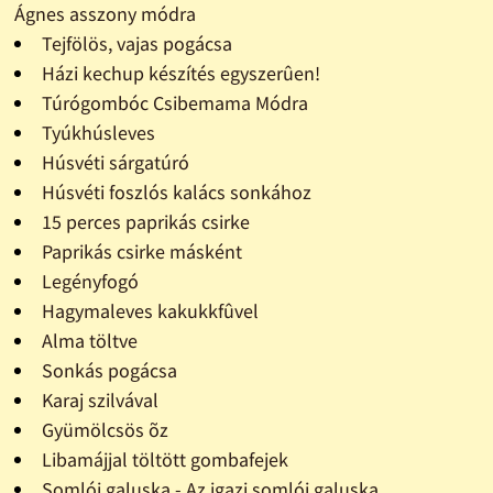
Ágnes asszony módra
Tejfölös, vajas pogácsa
Házi kechup készítés egyszerûen!
Túrógombóc Csibemama Módra
Tyúkhúsleves
Húsvéti sárgatúró
Húsvéti foszlós kalács sonkához
15 perces paprikás csirke
Paprikás csirke másként
Legényfogó
Hagymaleves kakukkfûvel
Alma töltve
Sonkás pogácsa
Karaj szilvával
Gyümölcsös õz
Libamájjal töltött gombafejek
Somlói galuska - Az igazi somlói galuska