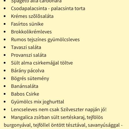
Spagetti alla carbonara
Csodapalacsinta - palacsinta torta
Krémes szõlõsaláta
Fasírtos sünike
Brokkolikrémleves
Rumos tejszínes gyümölcsleves
Tavaszi saláta
Provanszi saláta
Sült alma csirkemájjal töltve
Bárány pácolva
Bögrés sütemény
Banánsaláta
Babos Csirke
Gyümölcs mix joghurttal
Lencseleves nem csak Szilveszter napján jó!
Mangalica zsírban sült sertéskaraj, tejfölös
burgonyával, tejföllel öntött tésztával, savanyúsággal -