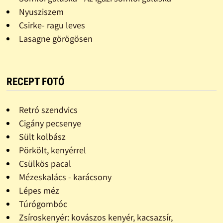
Nyusziszem
Csirke- ragu leves
Lasagne görögösen
RECEPT FOTÓ
Retró szendvics
Cigány pecsenye
Sült kolbász
Pörkölt, kenyérrel
Csülkös pacal
Mézeskalács - karácsony
Lépes méz
Túrógombóc
Zsíroskenyér: kovászos kenyér, kacsazsír,