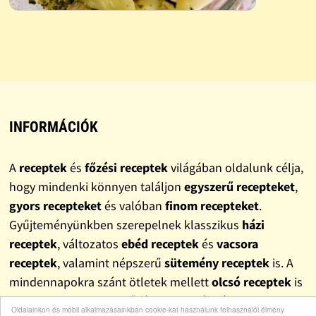
INFORMÁCIÓK
A
receptek
és
főzési receptek
világában oldalunk célja,
hogy mindenki könnyen találjon
egyszerű recepteket
,
gyors recepteket
és valóban
finom recepteket
.
Gyűjteményünkben szerepelnek klasszikus
házi
receptek
, változatos
ebéd receptek
és
vacsora
receptek
, valamint népszerű
sütemény receptek
is. A
mindennapokra szánt ötletek mellett
olcsó receptek
is
helyet kaptak, hogy a főzés ne csak élmény, hanem
Oldalainkon és mobil alkalmazásainkban cookie-kat használunk felhasználói élmény