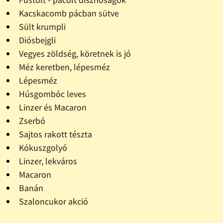
Kacskacomb pácban sütve
Sült krumpli
Diósbejgli
Vegyes zöldség, köretnek is jó
Méz keretben, lépesméz
Lépesméz
Húsgombóc leves
Linzer és Macaron
Zserbó
Sajtos rakott tészta
Kókuszgolyó
Linzer, lekváros
Macaron
Banán
Szaloncukor akció