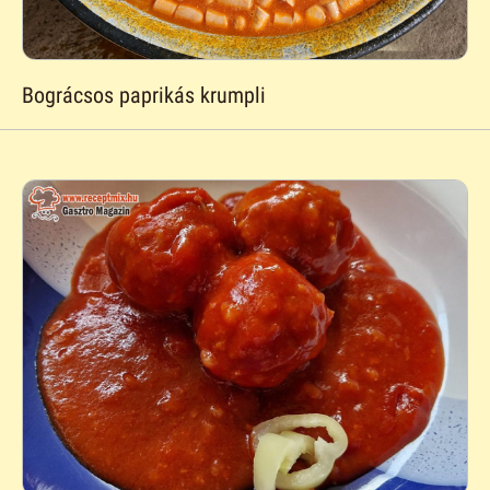
Bográcsos paprikás krumpli