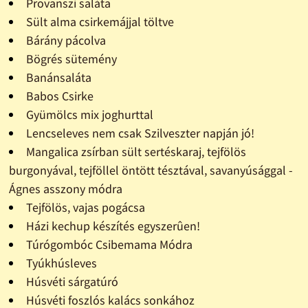
Provanszi saláta
Sült alma csirkemájjal töltve
Bárány pácolva
Bögrés sütemény
Banánsaláta
Babos Csirke
Gyümölcs mix joghurttal
Lencseleves nem csak Szilveszter napján jó!
Mangalica zsírban sült sertéskaraj, tejfölös
burgonyával, tejföllel öntött tésztával, savanyúsággal -
Ágnes asszony módra
Tejfölös, vajas pogácsa
Házi kechup készítés egyszerûen!
Túrógombóc Csibemama Módra
Tyúkhúsleves
Húsvéti sárgatúró
Húsvéti foszlós kalács sonkához