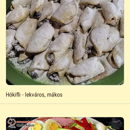
Hókifli - lekváros, mákos