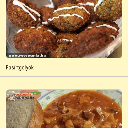
Fasírtgolyók