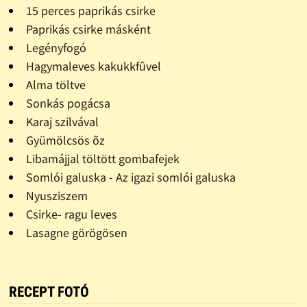
15 perces paprikás csirke
Paprikás csirke másként
Legényfogó
Hagymaleves kakukkfûvel
Alma töltve
Sonkás pogácsa
Karaj szilvával
Gyümölcsös õz
Libamájjal töltött gombafejek
Somlói galuska - Az igazi somlói galuska
Nyusziszem
Csirke- ragu leves
Lasagne görögösen
RECEPT FOTÓ