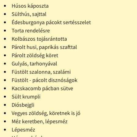
Húsos káposzta
Sülthús, sajttal
Édesburgonya pácokt sertésszelet
Torta rendelésre
Kolbászos tojásrántotta
Párolt husi, paprikás szafttal
Párolt zöldség köret
Gulyás, tarhonyával
Füstölt szalonna, szalámi
Füstölt - pácolt disznóságok
Kacskacomb pácban sütve
Sült krumpli
Diósbejgli
Vegyes zöldség, köretnek is jó
Méz keretben, lépesméz
Lépesméz