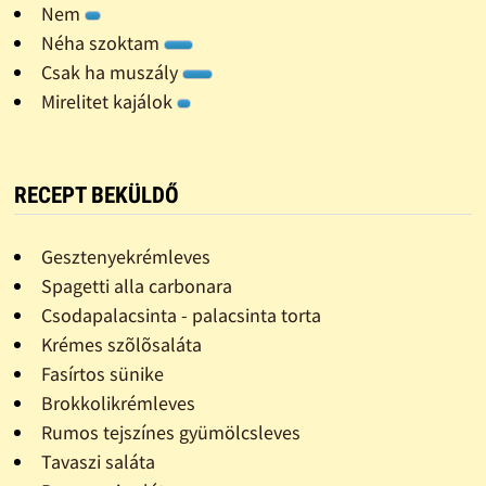
Nem
Néha szoktam
Csak ha muszály
Mirelitet kajálok
RECEPT BEKÜLDŐ
Gesztenyekrémleves
Spagetti alla carbonara
Csodapalacsinta - palacsinta torta
Krémes szõlõsaláta
Fasírtos sünike
Brokkolikrémleves
Rumos tejszínes gyümölcsleves
Tavaszi saláta