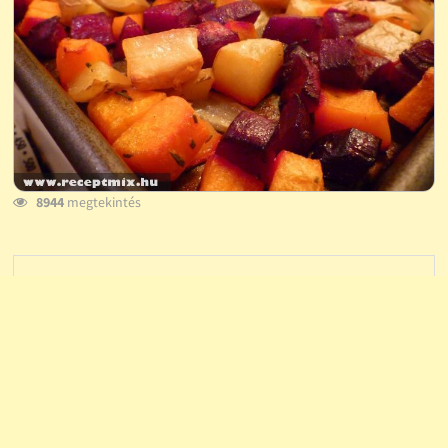
8944
megtekintés