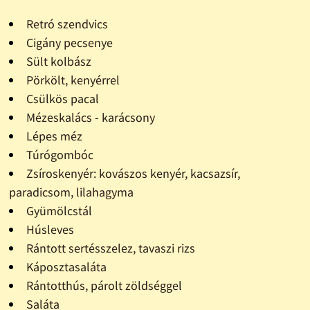
Retró szendvics
Cigány pecsenye
Sült kolbász
Pörkölt, kenyérrel
Csülkös pacal
Mézeskalács - karácsony
Lépes méz
Túrógombóc
Zsíroskenyér: kovászos kenyér, kacsazsír,
paradicsom, lilahagyma
Gyümölcstál
Húsleves
Rántott sertésszelez, tavaszi rizs
Káposztasaláta
Rántotthús, párolt zöldséggel
Saláta