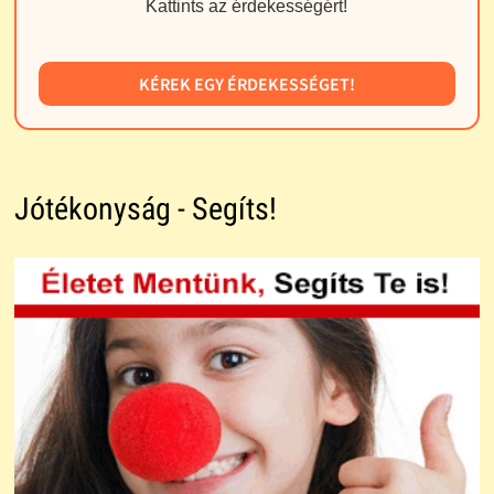
Kattints az érdekességért!
KÉREK EGY ÉRDEKESSÉGET!
Jótékonyság - Segíts!