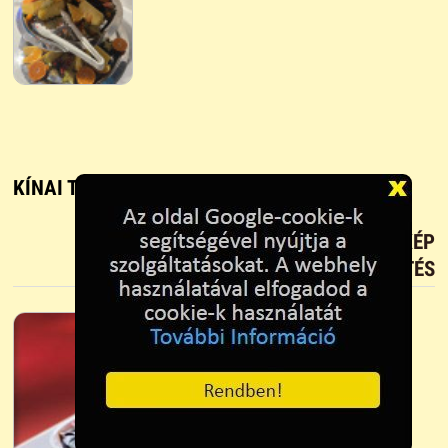
KÍNAI TÁL - RECEPT, FŐZÉS ÉS SÜTÉS
TETSZIK?
TÖLTS FEL FOTÓT TE IS!
ÚJ KÉP
FELTÖLTÉS