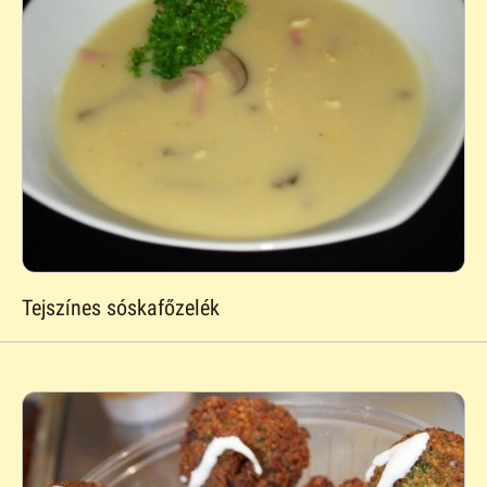
Tejszínes sóskafőzelék