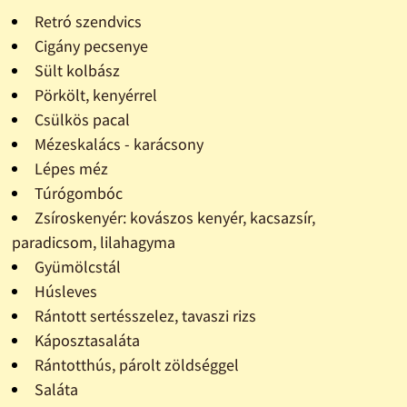
Retró szendvics
Cigány pecsenye
Sült kolbász
Pörkölt, kenyérrel
Csülkös pacal
Mézeskalács - karácsony
Lépes méz
Túrógombóc
Zsíroskenyér: kovászos kenyér, kacsazsír,
paradicsom, lilahagyma
Gyümölcstál
Húsleves
Rántott sertésszelez, tavaszi rizs
Káposztasaláta
Rántotthús, párolt zöldséggel
Saláta