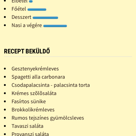
Előétel
Főétel
Desszert
Nasi a végére
RECEPT BEKÜLDŐ
Gesztenyekrémleves
Spagetti alla carbonara
Csodapalacsinta - palacsinta torta
Krémes szõlõsaláta
Fasírtos sünike
Brokkolikrémleves
Rumos tejszínes gyümölcsleves
Tavaszi saláta
Provanszi saláta