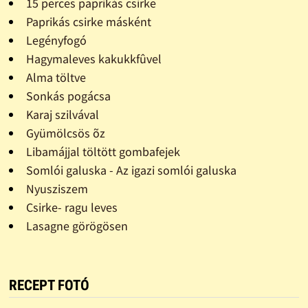
15 perces paprikás csirke
Paprikás csirke másként
Legényfogó
Hagymaleves kakukkfûvel
Alma töltve
Sonkás pogácsa
Karaj szilvával
Gyümölcsös õz
Libamájjal töltött gombafejek
Somlói galuska - Az igazi somlói galuska
Nyusziszem
Csirke- ragu leves
Lasagne görögösen
RECEPT FOTÓ