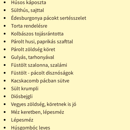
Húsos káposzta
Sülthús, sajttal
Édesburgonya pácokt sertésszelet
Torta rendelésre
Kolbászos tojásrántotta
Párolt husi, paprikás szafttal
Párolt zöldség köret
Gulyás, tarhonyával
Füstölt szalonna, szalámi
Füstölt - pácolt disznóságok
Kacskacomb pácban sütve
Sült krumpli
Diósbejgli
Vegyes zöldség, köretnek is jó
Méz keretben, lépesméz
Lépesméz
Húsgombóc leves