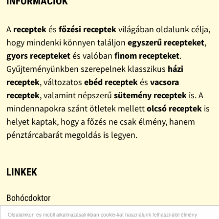
INFORMÁCIÓK
A
receptek
és
főzési receptek
világában oldalunk célja,
hogy mindenki könnyen találjon
egyszerű recepteket
,
gyors recepteket
és valóban
finom recepteket
.
Gyűjteményünkben szerepelnek klasszikus
házi
receptek
, változatos
ebéd receptek
és
vacsora
receptek
, valamint népszerű
sütemény receptek
is. A
mindennapokra szánt ötletek mellett
olcsó receptek
is
helyet kaptak, hogy a főzés ne csak élmény, hanem
pénztárcabarát megoldás is legyen.
LINKEK
Bohócdoktor
1% Adó felajánlás
Oldalainkon és mobil alkalmazásainkban cookie-kat használunk felhasználói élmény