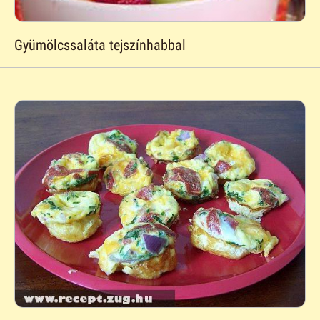
Gyümölcssaláta tejszínhabbal