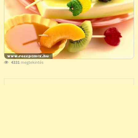
4331
megtekintés