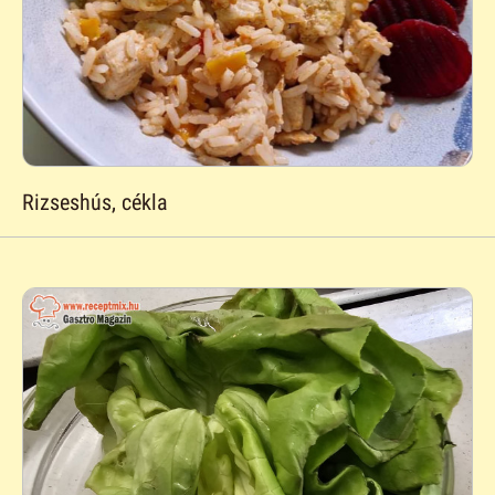
Rizseshús, cékla