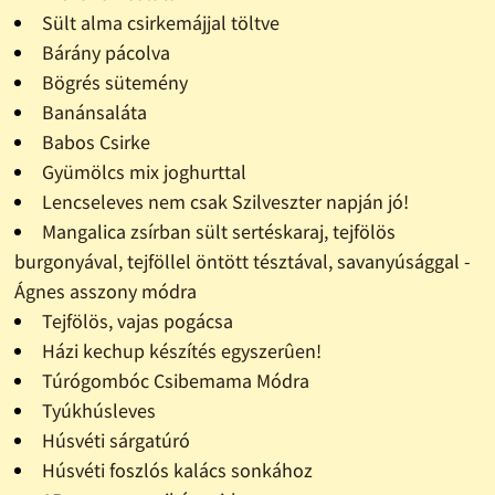
Sült alma csirkemájjal töltve
Bárány pácolva
Bögrés sütemény
Banánsaláta
Babos Csirke
Gyümölcs mix joghurttal
Lencseleves nem csak Szilveszter napján jó!
Mangalica zsírban sült sertéskaraj, tejfölös
burgonyával, tejföllel öntött tésztával, savanyúsággal -
Ágnes asszony módra
Tejfölös, vajas pogácsa
Házi kechup készítés egyszerûen!
Túrógombóc Csibemama Módra
Tyúkhúsleves
Húsvéti sárgatúró
Húsvéti foszlós kalács sonkához