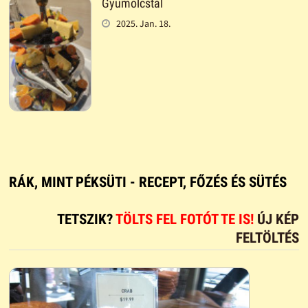
Gyümölcstál
2025. Jan. 18.
RÁK, MINT PÉKSÜTI - RECEPT, FŐZÉS ÉS SÜTÉS
TETSZIK?
TÖLTS FEL FOTÓT TE IS!
ÚJ KÉP
FELTÖLTÉS