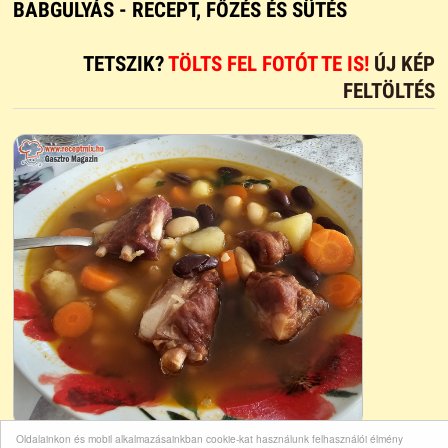
BABGULYÁS - RECEPT, FŐZÉS ÉS SÜTÉS
TETSZIK?
TÖLTS FEL FOTÓT TE IS!
ÚJ KÉP
FELTÖLTÉS
Oldalainkon és mobil alkalmazásainkban cookie-kat használunk felhasználói élmény