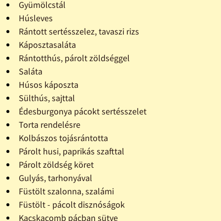
Gyümölcstál
Húsleves
Rántott sertésszelez, tavaszi rizs
Káposztasaláta
Rántotthús, párolt zöldséggel
Saláta
Húsos káposzta
Sülthús, sajttal
Édesburgonya pácokt sertésszelet
Torta rendelésre
Kolbászos tojásrántotta
Párolt husi, paprikás szafttal
Párolt zöldség köret
Gulyás, tarhonyával
Füstölt szalonna, szalámi
Füstölt - pácolt disznóságok
Kacskacomb pácban sütve