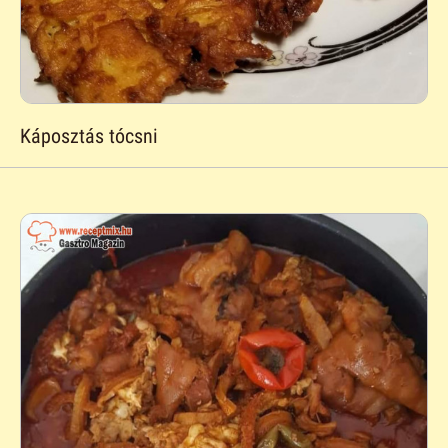
Káposztás tócsni