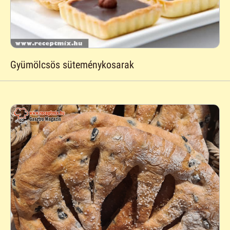
Gyümölcsös süteménykosarak