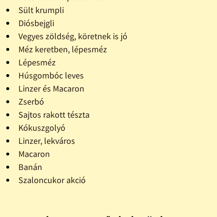
Sült krumpli
Diósbejgli
Vegyes zöldség, köretnek is jó
Méz keretben, lépesméz
Lépesméz
Húsgombóc leves
Linzer és Macaron
Zserbó
Sajtos rakott tészta
Kókuszgolyó
Linzer, lekváros
Macaron
Banán
Szaloncukor akció