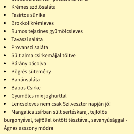
Krémes szõlõsaláta
Fasírtos sünike
Brokkolikrémleves
Rumos tejszínes gyümölcsleves
Tavaszi saláta
Provanszi saláta
Sült alma csirkemájjal töltve
Bárány pácolva
Bögrés sütemény
Banánsaláta
Babos Csirke
Gyümölcs mix joghurttal
Lencseleves nem csak Szilveszter napján jó!
Mangalica zsírban sült sertéskaraj, tejfölös
burgonyával, tejföllel öntött tésztával, savanyúsággal -
Ágnes asszony módra