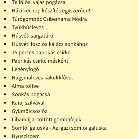
Tejfölös, vajas pogácsa
Házi kechup készítés egyszerûen!
Túrógombóc Csibemama Módra
Tyúkhúsleves
Húsvéti sárgatúró
Húsvéti foszlós kalács sonkához
15 perces paprikás csirke
Paprikás csirke másként
Legényfogó
Hagymaleves kakukkfûvel
Alma töltve
Sonkás pogácsa
Karaj szilvával
Gyümölcsös õz
Libamájjal töltött gombafejek
Somlói galuska - Az igazi somlói galuska
Nyusziszem