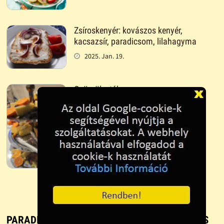
Zsíroskenyér: kovászos kenyér,
kacsazsír, paradicsom, lilahagyma
2025. Jan. 19.
Gyümölcstál
2025. Jan. 18.
PARADICSOMLEVES - RECEPT, FŐZÉS ÉS SÜTÉS