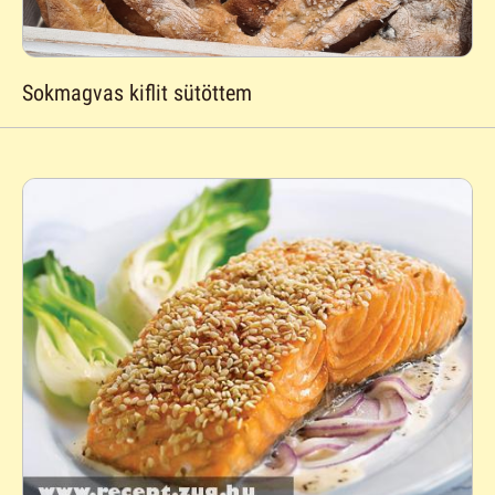
Sokmagvas kiflit sütöttem