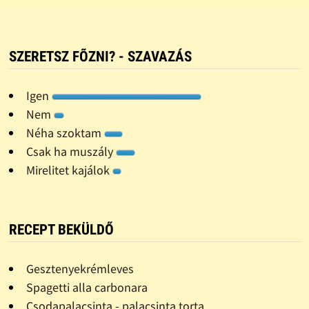
SZERETSZ FÕZNI? - SZAVAZÁS
Igen
Nem
Néha szoktam
Csak ha muszály
Mirelitet kajálok
RECEPT BEKÜLDŐ
Gesztenyekrémleves
Spagetti alla carbonara
Csodapalacsinta - palacsinta torta