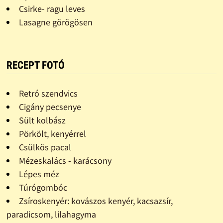
Csirke- ragu leves
Lasagne görögösen
RECEPT FOTÓ
Retró szendvics
Cigány pecsenye
Sült kolbász
Pörkölt, kenyérrel
Csülkös pacal
Mézeskalács - karácsony
Lépes méz
Túrógombóc
Zsíroskenyér: kovászos kenyér, kacsazsír,
paradicsom, lilahagyma