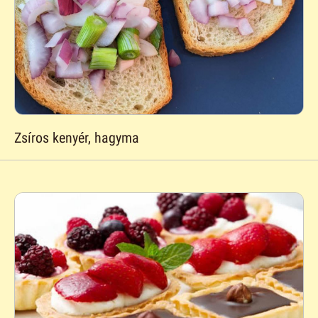
Zsíros kenyér, hagyma