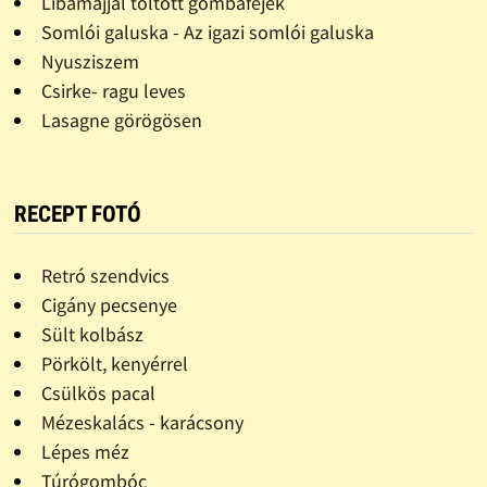
Libamájjal töltött gombafejek
Somlói galuska - Az igazi somlói galuska
Nyusziszem
Csirke- ragu leves
Lasagne görögösen
RECEPT FOTÓ
Retró szendvics
Cigány pecsenye
Sült kolbász
Pörkölt, kenyérrel
Csülkös pacal
Mézeskalács - karácsony
Lépes méz
Túrógombóc