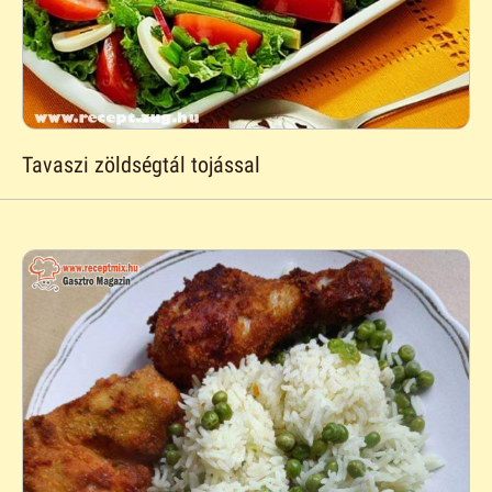
Tavaszi zöldségtál tojással