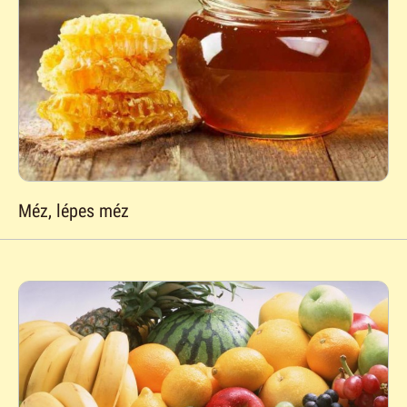
Méz, lépes méz