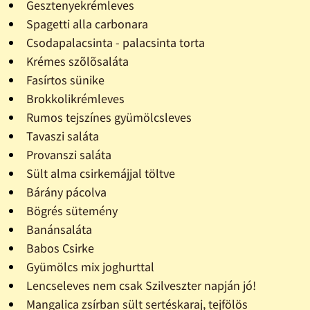
Gesztenyekrémleves
Spagetti alla carbonara
Csodapalacsinta - palacsinta torta
Krémes szõlõsaláta
Fasírtos sünike
Brokkolikrémleves
Rumos tejszínes gyümölcsleves
Tavaszi saláta
Provanszi saláta
Sült alma csirkemájjal töltve
Bárány pácolva
Bögrés sütemény
Banánsaláta
Babos Csirke
Gyümölcs mix joghurttal
Lencseleves nem csak Szilveszter napján jó!
Mangalica zsírban sült sertéskaraj, tejfölös