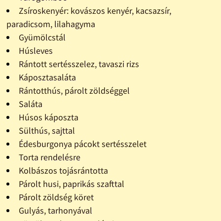
Zsíroskenyér: kovászos kenyér, kacsazsír,
paradicsom, lilahagyma
Gyümölcstál
Húsleves
Rántott sertésszelez, tavaszi rizs
Káposztasaláta
Rántotthús, párolt zöldséggel
Saláta
Húsos káposzta
Sülthús, sajttal
Édesburgonya pácokt sertésszelet
Torta rendelésre
Kolbászos tojásrántotta
Párolt husi, paprikás szafttal
Párolt zöldség köret
Gulyás, tarhonyával