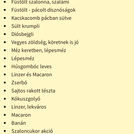
Füstölt szalonna, szalámi
Füstölt - pácolt disznóságok
Kacskacomb pácban sütve
Sült krumpli
Diósbejgli
Vegyes zöldség, köretnek is jó
Méz keretben, lépesméz
Lépesméz
Húsgombóc leves
Linzer és Macaron
Zserbó
Sajtos rakott tészta
Kókuszgolyó
Linzer, lekváros
Macaron
Banán
Szaloncukor akció