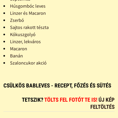
Húsgombóc leves
Linzer és Macaron
Zserbó
Sajtos rakott tészta
Kókuszgolyó
Linzer, lekváros
Macaron
Banán
Szaloncukor akció
CSÜLKÖS BABLEVES - RECEPT, FŐZÉS ÉS SÜTÉS
TETSZIK?
TÖLTS FEL FOTÓT TE IS!
ÚJ KÉP
FELTÖLTÉS