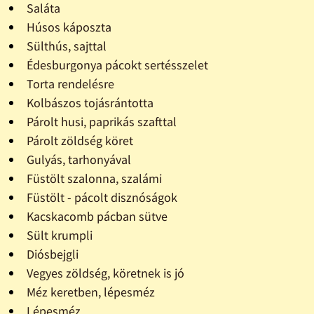
Saláta
Húsos káposzta
Sülthús, sajttal
Édesburgonya pácokt sertésszelet
Torta rendelésre
Kolbászos tojásrántotta
Párolt husi, paprikás szafttal
Párolt zöldség köret
Gulyás, tarhonyával
Füstölt szalonna, szalámi
Füstölt - pácolt disznóságok
Kacskacomb pácban sütve
Sült krumpli
Diósbejgli
Vegyes zöldség, köretnek is jó
Méz keretben, lépesméz
Lépesméz