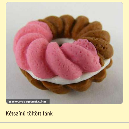
Kétszínû töltött fánk