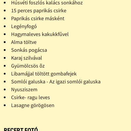
Húsvéti foszlós kalács sonkához
15 perces paprikás csirke
Paprikás csirke másként
Legényfogó
Hagymaleves kakukkfûvel
Alma töltve
Sonkás pogácsa
Karaj szilvával
Gyümölcsös õz
Libamájjal töltött gombafejek
Somlói galuska - Az igazi somlói galuska
Nyusziszem
Csirke- ragu leves
Lasagne görögösen
RECEPT FOTÓ