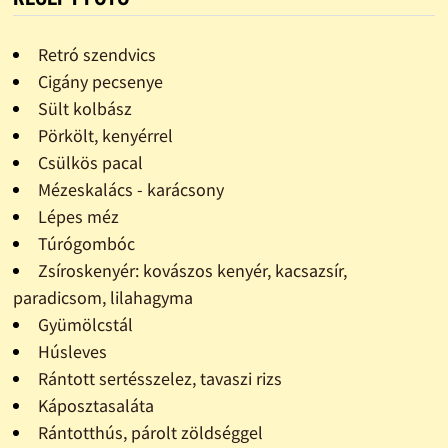
Retró szendvics
Cigány pecsenye
Sült kolbász
Pörkölt, kenyérrel
Csülkös pacal
Mézeskalács - karácsony
Lépes méz
Túrógombóc
Zsíroskenyér: kovászos kenyér, kacsazsír,
paradicsom, lilahagyma
Gyümölcstál
Húsleves
Rántott sertésszelez, tavaszi rizs
Káposztasaláta
Rántotthús, párolt zöldséggel