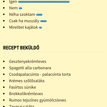
Igen
Nem
Néha szoktam
Csak ha muszály
Mirelitet kajálok
RECEPT BEKÜLDŐ
Gesztenyekrémleves
Spagetti alla carbonara
Csodapalacsinta - palacsinta torta
Krémes szõlõsaláta
Fasírtos sünike
Brokkolikrémleves
Rumos tejszínes gyümölcsleves
Tavaszi saláta