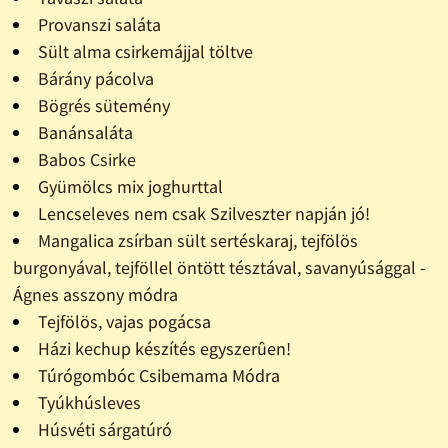
Provanszi saláta
Sült alma csirkemájjal töltve
Bárány pácolva
Bögrés sütemény
Banánsaláta
Babos Csirke
Gyümölcs mix joghurttal
Lencseleves nem csak Szilveszter napján jó!
Mangalica zsírban sült sertéskaraj, tejfölös
burgonyával, tejföllel öntött tésztával, savanyúsággal -
Ágnes asszony módra
Tejfölös, vajas pogácsa
Házi kechup készítés egyszerûen!
Túrógombóc Csibemama Módra
Tyúkhúsleves
Húsvéti sárgatúró