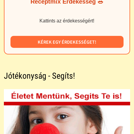
Receptmix Érdekesség 🥗
Kattints az érdekességért!
KÉREK EGY ÉRDEKESSÉGET!
Jótékonyság - Segíts!