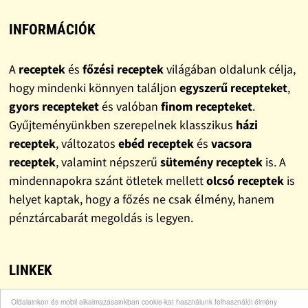
INFORMÁCIÓK
A
receptek
és
főzési receptek
világában oldalunk célja,
hogy mindenki könnyen találjon
egyszerű recepteket
,
gyors recepteket
és valóban
finom recepteket
.
Gyűjteményünkben szerepelnek klasszikus
házi
receptek
, változatos
ebéd receptek
és
vacsora
receptek
, valamint népszerű
sütemény receptek
is. A
mindennapokra szánt ötletek mellett
olcsó receptek
is
helyet kaptak, hogy a főzés ne csak élmény, hanem
pénztárcabarát megoldás is legyen.
LINKEK
Oldalainkon és mobil alkalmazásainkban cookie-kat használunk felhasználói élmény
Bohócdoktor