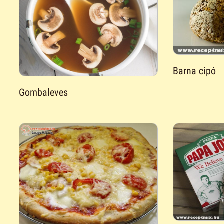
Barna cipó
Gombaleves