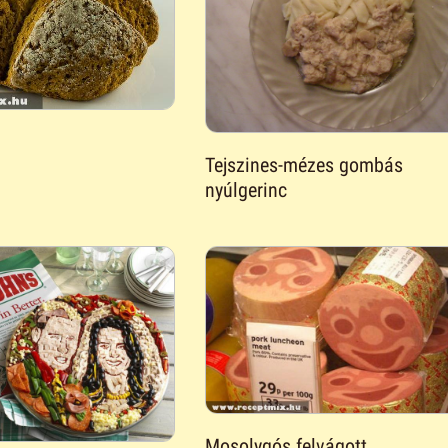
Tejszines-mézes gombás
nyúlgerinc
Mosolygós felvágott