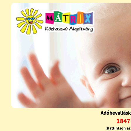
Adóbevallásk
1847
(
Kattintson a