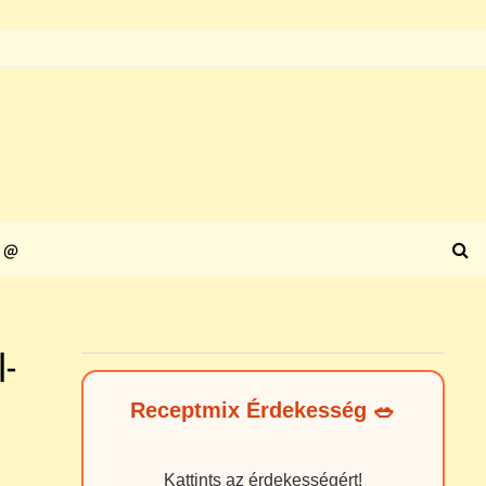
@
l-
Receptmix Érdekesség 🥗
Kattints az érdekességért!