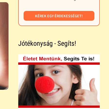
KÉREK EGY ÉRDEKESSÉGET!
Jótékonyság - Segíts!