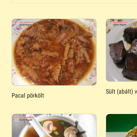
Sült (abált) 
Pacal pörkölt