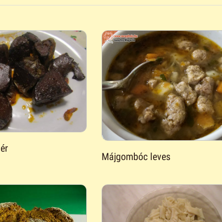
vér
Májgombóc leves