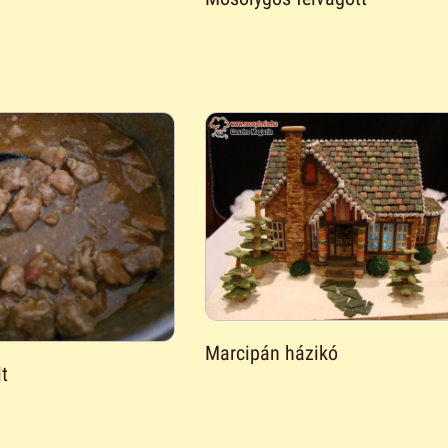
Marcipán házikó
t