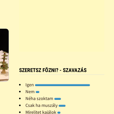
SZERETSZ FÕZNI? - SZAVAZÁS
Igen
Nem
Néha szoktam
Csak ha muszály
Mirelitet kajálok