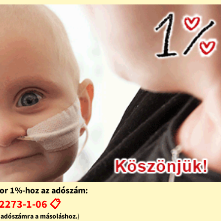
or 1%-hoz az adószám:
2273-1-06 📋
z adószámra a másoláshoz.
)