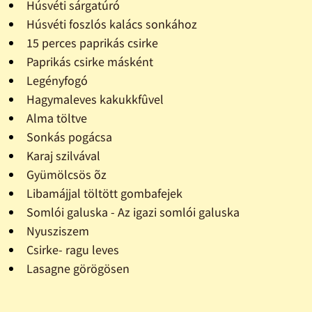
Húsvéti sárgatúró
Húsvéti foszlós kalács sonkához
15 perces paprikás csirke
Paprikás csirke másként
Legényfogó
Hagymaleves kakukkfûvel
Alma töltve
Sonkás pogácsa
Karaj szilvával
Gyümölcsös õz
Libamájjal töltött gombafejek
Somlói galuska - Az igazi somlói galuska
Nyusziszem
Csirke- ragu leves
Lasagne görögösen