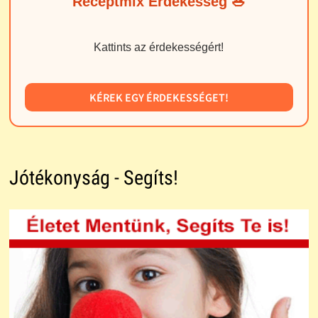
Receptmix Érdekesség 🥗
Kattints az érdekességért!
KÉREK EGY ÉRDEKESSÉGET!
Jótékonyság - Segíts!