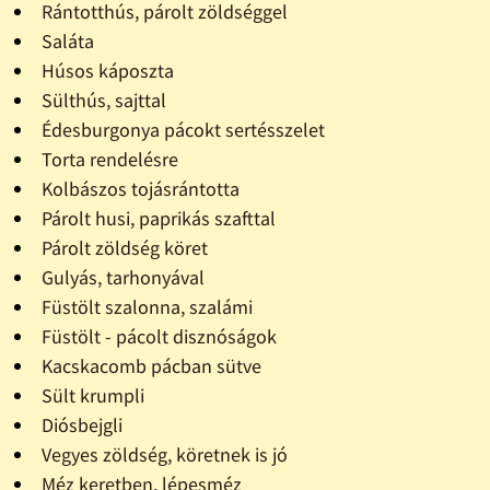
Rántotthús, párolt zöldséggel
Saláta
Húsos káposzta
Sülthús, sajttal
Édesburgonya pácokt sertésszelet
Torta rendelésre
Kolbászos tojásrántotta
Párolt husi, paprikás szafttal
Párolt zöldség köret
Gulyás, tarhonyával
Füstölt szalonna, szalámi
Füstölt - pácolt disznóságok
Kacskacomb pácban sütve
Sült krumpli
Diósbejgli
Vegyes zöldség, köretnek is jó
Méz keretben, lépesméz