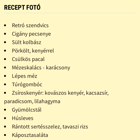
RECEPT FOTÓ
Retró szendvics
Cigány pecsenye
Sült kolbász
Pörkölt, kenyérrel
Csülkös pacal
Mézeskalács - karácsony
Lépes méz
Túrógombóc
Zsíroskenyér: kovászos kenyér, kacsazsír,
paradicsom, lilahagyma
Gyümölcstál
Húsleves
Rántott sertésszelez, tavaszi rizs
Káposztasaláta