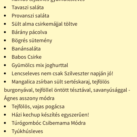
Tavaszi saláta
Provanszi saláta
Sült alma csirkemájjal töltve
Bárány pácolva
Bögrés sütemény
Banánsaláta
Babos Csirke
Gyümölcs mix joghurttal
Lencseleves nem csak Szilveszter napján jó!
Mangalica zsírban sült sertéskaraj, tejfölös
burgonyával, tejföllel öntött tésztával, savanyúsággal -
Ágnes asszony módra
Tejfölös, vajas pogácsa
Házi kechup készítés egyszerûen!
Túrógombóc Csibemama Módra
Tyúkhúsleves