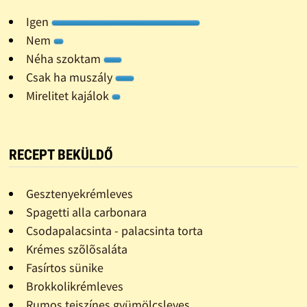
Igen
Nem
Néha szoktam
Csak ha muszály
Mirelitet kajálok
RECEPT BEKÜLDŐ
Gesztenyekrémleves
Spagetti alla carbonara
Csodapalacsinta - palacsinta torta
Krémes szõlõsaláta
Fasírtos sünike
Brokkolikrémleves
Rumos tejszínes gyümölcsleves