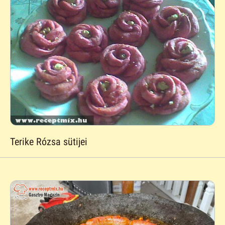
Terike Rózsa sütijei