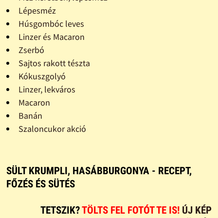
Lépesméz
Húsgombóc leves
Linzer és Macaron
Zserbó
Sajtos rakott tészta
Kókuszgolyó
Linzer, lekváros
Macaron
Banán
Szaloncukor akció
SÜLT KRUMPLI, HASÁBBURGONYA - RECEPT,
FŐZÉS ÉS SÜTÉS
TETSZIK?
TÖLTS FEL FOTÓT TE IS!
ÚJ KÉP