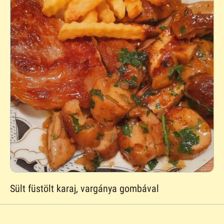
Sült füstölt karaj, vargánya gombával