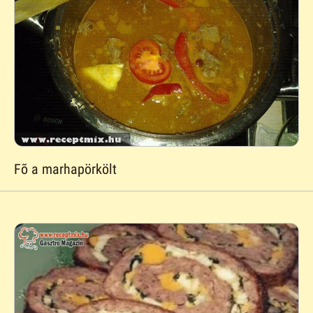
Fõ a marhapörkölt