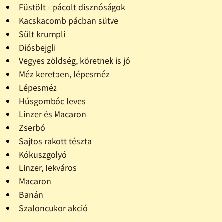
Füstölt - pácolt disznóságok
Kacskacomb pácban sütve
Sült krumpli
Diósbejgli
Vegyes zöldség, köretnek is jó
Méz keretben, lépesméz
Lépesméz
Húsgombóc leves
Linzer és Macaron
Zserbó
Sajtos rakott tészta
Kókuszgolyó
Linzer, lekváros
Macaron
Banán
Szaloncukor akció