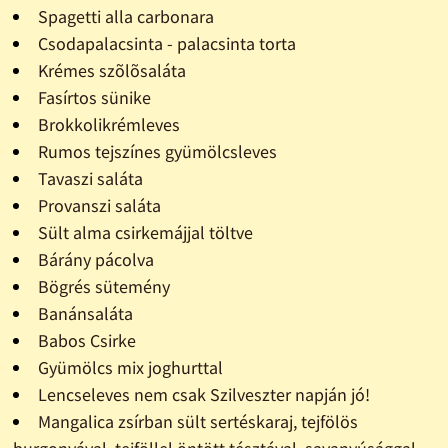
Spagetti alla carbonara
Csodapalacsinta - palacsinta torta
Krémes szõlõsaláta
Fasírtos sünike
Brokkolikrémleves
Rumos tejszínes gyümölcsleves
Tavaszi saláta
Provanszi saláta
Sült alma csirkemájjal töltve
Bárány pácolva
Bögrés sütemény
Banánsaláta
Babos Csirke
Gyümölcs mix joghurttal
Lencseleves nem csak Szilveszter napján jó!
Mangalica zsírban sült sertéskaraj, tejfölös