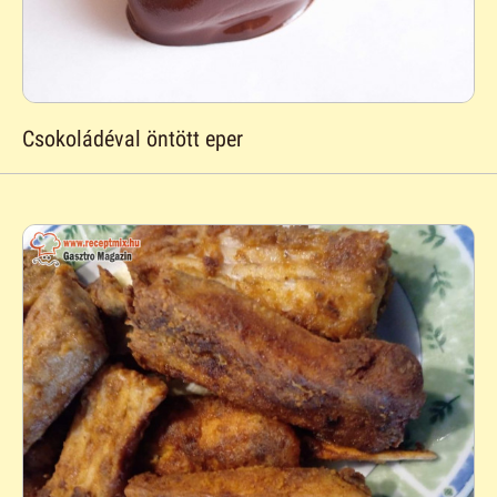
Csokoládéval öntött eper