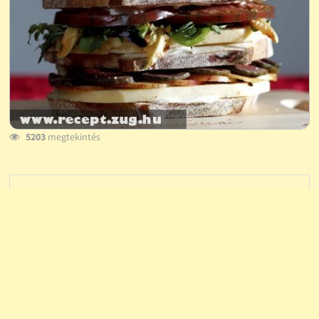
5203
megtekintés