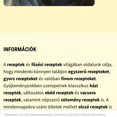
INFORMÁCIÓK
A
receptek
és
főzési receptek
világában oldalunk célja,
hogy mindenki könnyen találjon
egyszerű recepteket
,
gyors recepteket
és valóban
finom recepteket
.
Gyűjteményünkben szerepelnek klasszikus
házi
receptek
, változatos
ebéd receptek
és
vacsora
receptek
, valamint népszerű
sütemény receptek
is. A
mindennapokra szánt ötletek mellett
olcsó receptek
is
helyet kaptak, hogy a főzés ne csak élmény, hanem
Oldalainkon és mobil alkalmazásainkban cookie-kat használunk felhasználói élmény