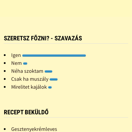
SZERETSZ FÕZNI? - SZAVAZÁS
Igen
Nem
Néha szoktam
Csak ha muszály
Mirelitet kajálok
RECEPT BEKÜLDŐ
Gesztenyekrémleves