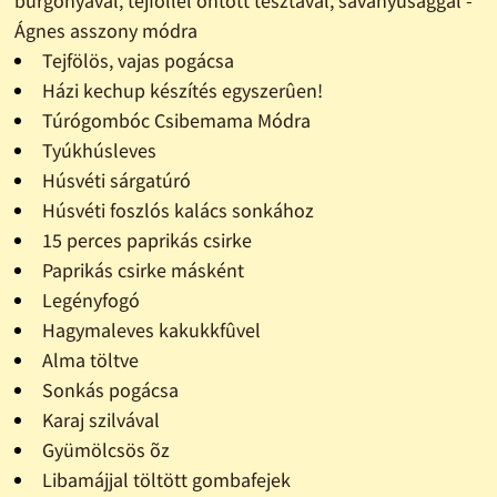
burgonyával, tejföllel öntött tésztával, savanyúsággal -
Ágnes asszony módra
Tejfölös, vajas pogácsa
Házi kechup készítés egyszerûen!
Túrógombóc Csibemama Módra
Tyúkhúsleves
Húsvéti sárgatúró
Húsvéti foszlós kalács sonkához
15 perces paprikás csirke
Paprikás csirke másként
Legényfogó
Hagymaleves kakukkfûvel
Alma töltve
Sonkás pogácsa
Karaj szilvával
Gyümölcsös õz
Libamájjal töltött gombafejek