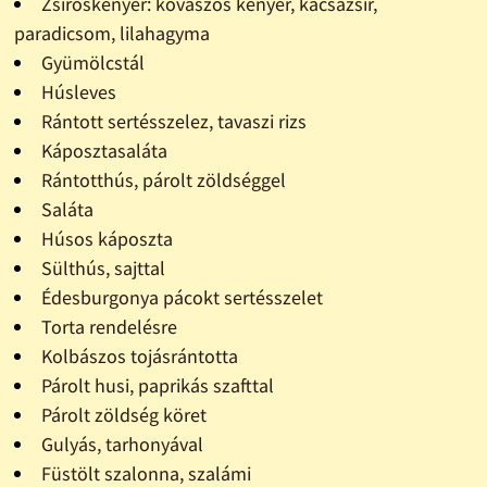
Zsíroskenyér: kovászos kenyér, kacsazsír,
paradicsom, lilahagyma
Gyümölcstál
Húsleves
Rántott sertésszelez, tavaszi rizs
Káposztasaláta
Rántotthús, párolt zöldséggel
Saláta
Húsos káposzta
Sülthús, sajttal
Édesburgonya pácokt sertésszelet
Torta rendelésre
Kolbászos tojásrántotta
Párolt husi, paprikás szafttal
Párolt zöldség köret
Gulyás, tarhonyával
Füstölt szalonna, szalámi