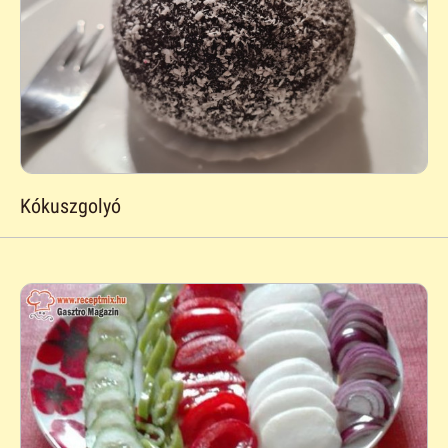
Kókuszgolyó