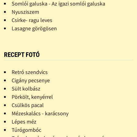
Somlói galuska - Az igazi somlói galuska
Nyusziszem
Csirke- ragu leves
Lasagne görögösen
RECEPT FOTÓ
Retró szendvics
Cigány pecsenye
Sült kolbász
Pörkölt, kenyérrel
Csülkös pacal
Mézeskalács - karácsony
Lépes méz
Túrógombóc