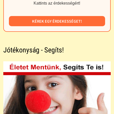
Kattints az érdekességért!
KÉREK EGY ÉRDEKESSÉGET!
Jótékonyság - Segíts!