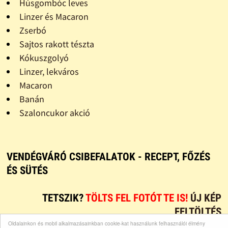
Húsgombóc leves
Linzer és Macaron
Zserbó
Sajtos rakott tészta
Kókuszgolyó
Linzer, lekváros
Macaron
Banán
Szaloncukor akció
VENDÉGVÁRÓ CSIBEFALATOK - RECEPT, FŐZÉS
ÉS SÜTÉS
TETSZIK?
TÖLTS FEL FOTÓT TE IS!
ÚJ KÉP
FELTÖLTÉS
Oldalainkon és mobil alkalmazásainkban cookie-kat használunk felhasználói élmény