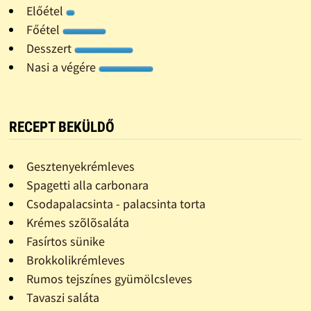
Előétel
Főétel
Desszert
Nasi a végére
RECEPT BEKÜLDŐ
Gesztenyekrémleves
Spagetti alla carbonara
Csodapalacsinta - palacsinta torta
Krémes szõlõsaláta
Fasírtos sünike
Brokkolikrémleves
Rumos tejszínes gyümölcsleves
Tavaszi saláta