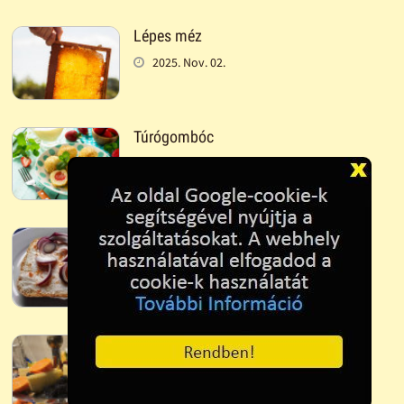
Lépes méz
2025. Nov. 02.
Túrógombóc
2025. Nov. 02.
Zsíroskenyér: kovászos kenyér,
kacsazsír, paradicsom, lilahagyma
2025. Jan. 19.
Gyümölcstál
2025. Jan. 18.