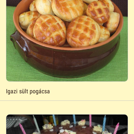
Igazi sült pogácsa