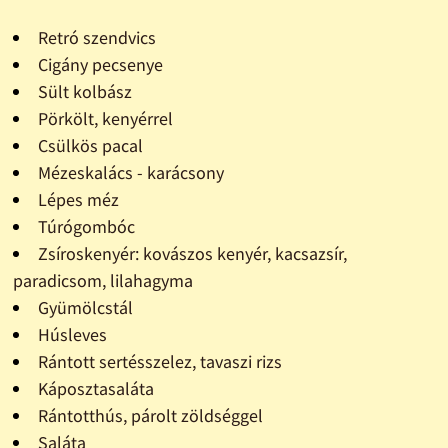
Retró szendvics
Cigány pecsenye
Sült kolbász
Pörkölt, kenyérrel
Csülkös pacal
Mézeskalács - karácsony
Lépes méz
Túrógombóc
Zsíroskenyér: kovászos kenyér, kacsazsír,
paradicsom, lilahagyma
Gyümölcstál
Húsleves
Rántott sertésszelez, tavaszi rizs
Káposztasaláta
Rántotthús, párolt zöldséggel
Saláta