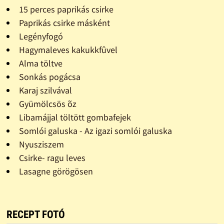
15 perces paprikás csirke
Paprikás csirke másként
Legényfogó
Hagymaleves kakukkfûvel
Alma töltve
Sonkás pogácsa
Karaj szilvával
Gyümölcsös õz
Libamájjal töltött gombafejek
Somlói galuska - Az igazi somlói galuska
Nyusziszem
Csirke- ragu leves
Lasagne görögösen
RECEPT FOTÓ