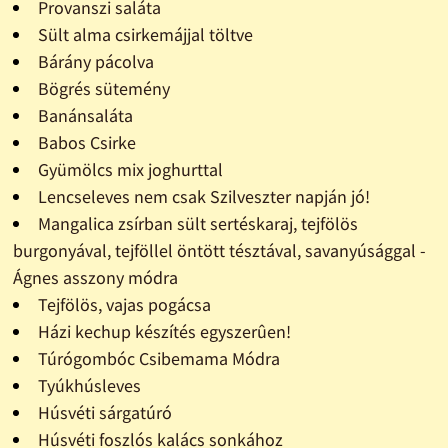
Provanszi saláta
Sült alma csirkemájjal töltve
Bárány pácolva
Bögrés sütemény
Banánsaláta
Babos Csirke
Gyümölcs mix joghurttal
Lencseleves nem csak Szilveszter napján jó!
Mangalica zsírban sült sertéskaraj, tejfölös
burgonyával, tejföllel öntött tésztával, savanyúsággal -
Ágnes asszony módra
Tejfölös, vajas pogácsa
Házi kechup készítés egyszerûen!
Túrógombóc Csibemama Módra
Tyúkhúsleves
Húsvéti sárgatúró
Húsvéti foszlós kalács sonkához