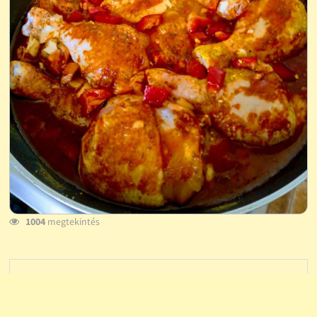
1004
megtekintés