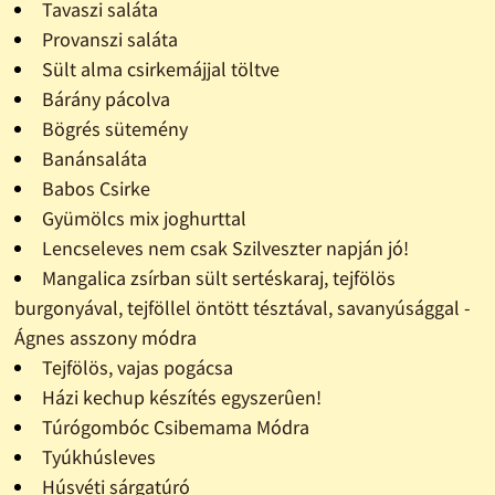
Tavaszi saláta
Provanszi saláta
Sült alma csirkemájjal töltve
Bárány pácolva
Bögrés sütemény
Banánsaláta
Babos Csirke
Gyümölcs mix joghurttal
Lencseleves nem csak Szilveszter napján jó!
Mangalica zsírban sült sertéskaraj, tejfölös
burgonyával, tejföllel öntött tésztával, savanyúsággal -
Ágnes asszony módra
Tejfölös, vajas pogácsa
Házi kechup készítés egyszerûen!
Túrógombóc Csibemama Módra
Tyúkhúsleves
Húsvéti sárgatúró