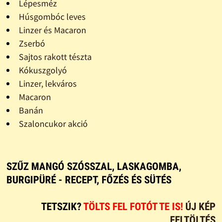
Lépesméz
Húsgombóc leves
Linzer és Macaron
Zserbó
Sajtos rakott tészta
Kókuszgolyó
Linzer, lekváros
Macaron
Banán
Szaloncukor akció
SZŰZ MANGÓ SZÓSSZAL, LASKAGOMBA,
BURGIPÜRÉ - RECEPT, FŐZÉS ÉS SÜTÉS
TETSZIK?
TÖLTS FEL FOTÓT TE IS!
ÚJ KÉP
FELTÖLTÉS