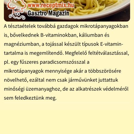
A tésztaételek továbbá gazdagok mikrotápanyagokban
is, bővelkednek B-vitaminokban, káliumban és
magnéziumban, a tojással készült típusok E-vitamin-
tartalma is megemlítendő. Megfelelő feltétválasztással,
pl. egy fűszeres paradicsomszósszal a
mikrotápanyagok mennyisége akár a többszörösére
növelhető, ezáltal nem csak járművünket juttattuk
minőségi üzemanyaghoz, de az alkatrészek védelméről
sem feledkeztünk meg.