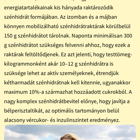
energiatartalékainak kis hányada raktározódik
szénhidrát formájában. Az izomban és a májban
könnyen mobilizálható szénhidrátraktárak körülbelül
150 g szénhidrátot tárolnak. Naponta minimálisan 300
g szénhidrátot szükséges felvenni ahhoz, hogy ezek a
raktárak feltöltődjenek. Ez azt jelenti, hogy testtömeg-
kilogrammonként akár 10–12 g szénhidrátra is
szüksége lehet az aktív személyeknek, étrendjük
kétharmadát szénhidrátnak kell kitennie, ugyanakkor
maximum 10%-a származhat hozzáadott cukrokból. A
nagy komplex szénhidrátbevitel előnye, hogy javítja a
bélperisztaltikát, az optimális tartományon belül
alacsony vércukor- és inzulinszintet eredményez.