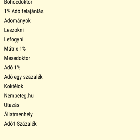
Bohócdoktor
1% Adó felajánlás
Adományok
Leszokni
Lefogyni
Mátrix 1%
Mesedoktor
Adó 1%
Adó egy százalék
Koktélok
Nembeteg.hu
Utazás
Állatmenhely
Adó1-Százalék