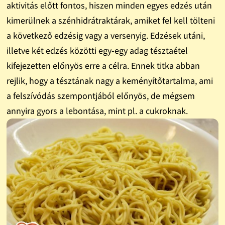
aktivitás előtt fontos, hiszen minden egyes edzés után
kimerülnek a szénhidrátraktárak, amiket fel kell tölteni
a következő edzésig vagy a versenyig. Edzések utáni,
illetve két edzés közötti egy-egy adag tésztaétel
kifejezetten előnyös erre a célra. Ennek titka abban
rejlik, hogy a tésztának nagy a keményítőtartalma, ami
a felszívódás szempontjából előnyös, de mégsem
annyira gyors a lebontása, mint pl. a cukroknak.