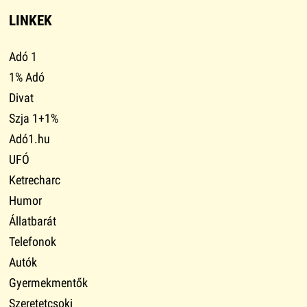
LINKEK
Adó 1
1% Adó
Divat
Szja 1+1%
Adó1.hu
UFÓ
Ketrecharc
Humor
Állatbarát
Telefonok
Autók
Gyermekmentők
Szeretetcsoki