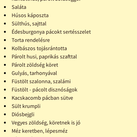
Saláta
Húsos káposzta
Sülthús, sajttal
Édesburgonya pácokt sertésszelet
Torta rendelésre
Kolbászos tojásrántotta
Párolt husi, paprikás szafttal
Párolt zöldség köret
Gulyás, tarhonyával
Füstölt szalonna, szalámi
Füstölt - pácolt disznóságok
Kacskacomb pácban sütve
Sült krumpli
Diósbejgli
Vegyes zöldség, köretnek is jó
Méz keretben, lépesméz