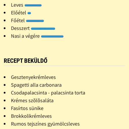
Leves
Előétel
Főétel
Desszert
Nasi a végére
RECEPT BEKÜLDŐ
Gesztenyekrémleves
Spagetti alla carbonara
Csodapalacsinta - palacsinta torta
Krémes szõlõsaláta
Fasírtos sünike
Brokkolikrémleves
Rumos tejszínes gyümölcsleves