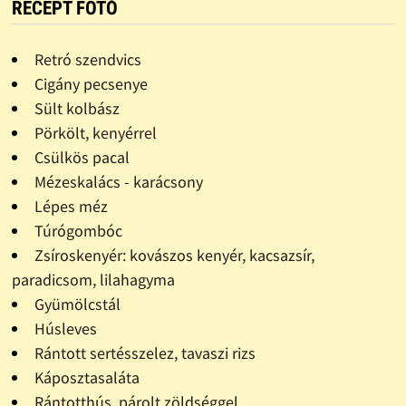
RECEPT FOTÓ
Retró szendvics
Cigány pecsenye
Sült kolbász
Pörkölt, kenyérrel
Csülkös pacal
Mézeskalács - karácsony
Lépes méz
Túrógombóc
Zsíroskenyér: kovászos kenyér, kacsazsír,
paradicsom, lilahagyma
Gyümölcstál
Húsleves
Rántott sertésszelez, tavaszi rizs
Káposztasaláta
Rántotthús, párolt zöldséggel