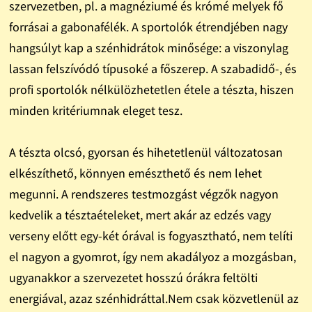
szervezetben, pl. a magnéziumé és krómé melyek fő
forrásai a gabonafélék. A sportolók étrendjében nagy
hangsúlyt kap a szénhidrátok minősége: a viszonylag
lassan felszívódó típusoké a főszerep. A szabadidő-, és
profi sportolók nélkülözhetetlen étele a tészta, hiszen
minden kritériumnak eleget tesz.
A tészta olcsó, gyorsan és hihetetlenül változatosan
elkészíthető, könnyen emészthető és nem lehet
megunni. A rendszeres testmozgást végzők nagyon
kedvelik a tésztaételeket, mert akár az edzés vagy
verseny előtt egy-két órával is fogyasztható, nem telíti
el nagyon a gyomrot, így nem akadályoz a mozgásban,
ugyanakkor a szervezetet hosszú órákra feltölti
energiával, azaz szénhidráttal.Nem csak közvetlenül az