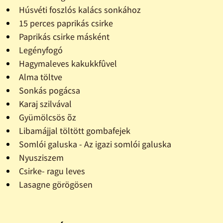
Húsvéti foszlós kalács sonkához
15 perces paprikás csirke
Paprikás csirke másként
Legényfogó
Hagymaleves kakukkfûvel
Alma töltve
Sonkás pogácsa
Karaj szilvával
Gyümölcsös õz
Libamájjal töltött gombafejek
Somlói galuska - Az igazi somlói galuska
Nyusziszem
Csirke- ragu leves
Lasagne görögösen