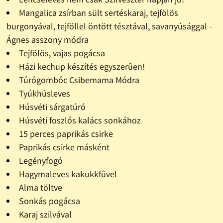
Mangalica zsírban sült sertéskaraj, tejfölös
burgonyával, tejföllel öntött tésztával, savanyúsággal -
Ágnes asszony módra
Tejfölös, vajas pogácsa
Házi kechup készítés egyszerûen!
Túrógombóc Csibemama Módra
Tyúkhúsleves
Húsvéti sárgatúró
Húsvéti foszlós kalács sonkához
15 perces paprikás csirke
Paprikás csirke másként
Legényfogó
Hagymaleves kakukkfûvel
Alma töltve
Sonkás pogácsa
Karaj szilvával