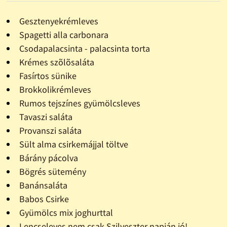
Gesztenyekrémleves
Spagetti alla carbonara
Csodapalacsinta - palacsinta torta
Krémes szõlõsaláta
Fasírtos sünike
Brokkolikrémleves
Rumos tejszínes gyümölcsleves
Tavaszi saláta
Provanszi saláta
Sült alma csirkemájjal töltve
Bárány pácolva
Bögrés sütemény
Banánsaláta
Babos Csirke
Gyümölcs mix joghurttal
Lencseleves nem csak Szilveszter napján jó!