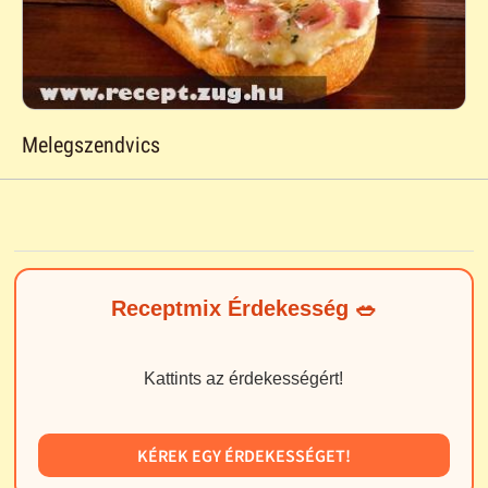
Melegszendvics
Receptmix Érdekesség 🥗
Kattints az érdekességért!
KÉREK EGY ÉRDEKESSÉGET!