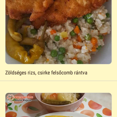
Zöldséges rizs, csirke felsőcomb rántva