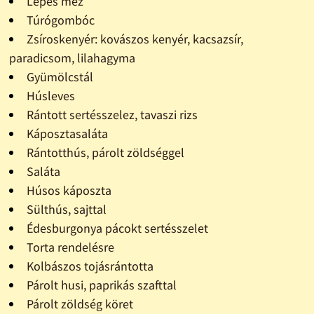
Lépes méz
Túrógombóc
Zsíroskenyér: kovászos kenyér, kacsazsír,
paradicsom, lilahagyma
Gyümölcstál
Húsleves
Rántott sertésszelez, tavaszi rizs
Káposztasaláta
Rántotthús, párolt zöldséggel
Saláta
Húsos káposzta
Sülthús, sajttal
Édesburgonya pácokt sertésszelet
Torta rendelésre
Kolbászos tojásrántotta
Párolt husi, paprikás szafttal
Párolt zöldség köret