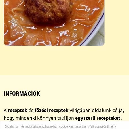
INFORMÁCIÓK
A
receptek
és
főzési receptek
világában oldalunk célja,
hogy mindenki könnyen találjon
egyszerű recepteket
,
gyors recepteket
és valóban
finom recepteket
.
Oldalainkon és mobil alkalmazásainkban cookie-kat használunk felhasználói élmény