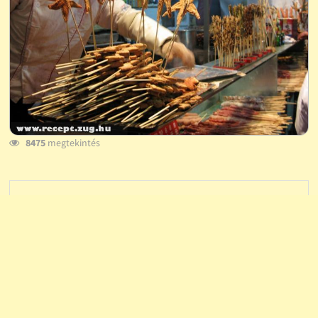
8475
megtekintés