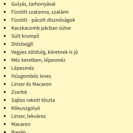
Gulyás, tarhonyával
Füstölt szalonna, szalámi
Füstölt - pácolt disznóságok
Kacskacomb pácban sütve
Sült krumpli
Diósbejgli
Vegyes zöldség, köretnek is jó
Méz keretben, lépesméz
Lépesméz
Húsgombóc leves
Linzer és Macaron
Zserbó
Sajtos rakott tészta
Kókuszgolyó
Linzer, lekváros
Macaron
Banán