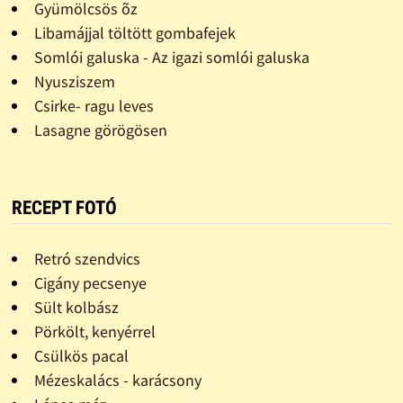
Gyümölcsös õz
Libamájjal töltött gombafejek
Somlói galuska - Az igazi somlói galuska
Nyusziszem
Csirke- ragu leves
Lasagne görögösen
RECEPT FOTÓ
Retró szendvics
Cigány pecsenye
Sült kolbász
Pörkölt, kenyérrel
Csülkös pacal
Mézeskalács - karácsony