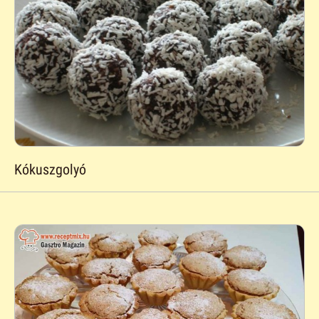
Kókuszgolyó