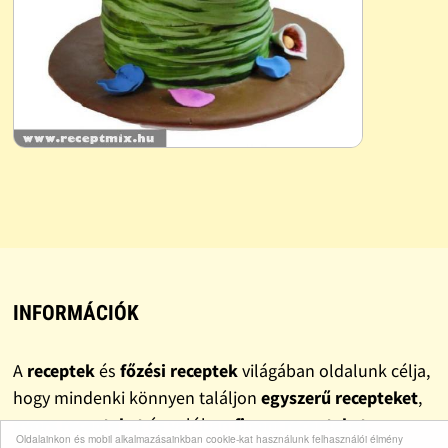
INFORMÁCIÓK
A
receptek
és
főzési receptek
világában oldalunk célja,
hogy mindenki könnyen találjon
egyszerű recepteket
,
gyors recepteket
és valóban
finom recepteket
.
Oldalainkon és mobil alkalmazásainkban cookie-kat használunk felhasználói élmény