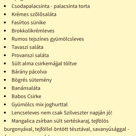
Csodapalacsinta - palacsinta torta
Krémes szõlõsaláta
Fasírtos sünike
Brokkolikrémleves
Rumos tejszínes gyümölcsleves
Tavaszi saláta
Provanszi saláta
Sült alma csirkemájjal töltve
Bárány pácolva
Bögrés sütemény
Banánsaláta
Babos Csirke
Gyümölcs mix joghurttal
Lencseleves nem csak Szilveszter napján jó!
Mangalica zsírban sült sertéskaraj, tejfölös
burgonyával, tejföllel öntött tésztával, savanyúsággal -