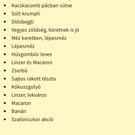
Kacskacomb pácban sütve
Sült krumpli
Diósbejgli
Vegyes zöldség, köretnek is jó
Méz keretben, lépesméz
Lépesméz
Húsgombóc leves
Linzer és Macaron
Zserbó
Sajtos rakott tészta
Kókuszgolyó
Linzer, lekváros
Macaron
Banán
Szaloncukor akció