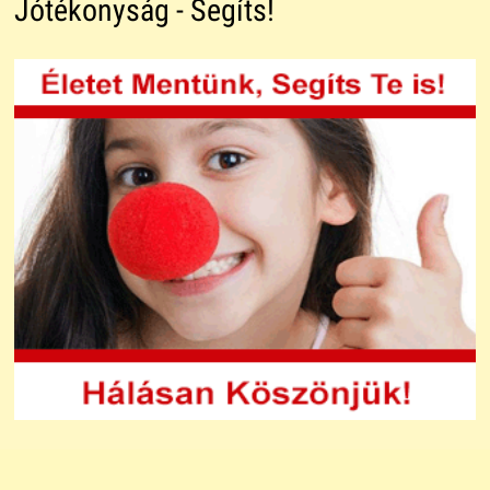
Jótékonyság - Segíts!