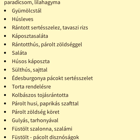
paradicsom, lilahagyma
Gyümölcstál
Húsleves
Rántott sertésszelez, tavaszi rizs
Káposztasaláta
Rántotthús, párolt zöldséggel
Saláta
Húsos káposzta
Sülthús, sajttal
Édesburgonya pácokt sertésszelet
Torta rendelésre
Kolbászos tojásrántotta
Párolt husi, paprikás szafttal
Párolt zöldség köret
Gulyás, tarhonyával
Füstölt szalonna, szalámi
Füstölt - pácolt disznóságok