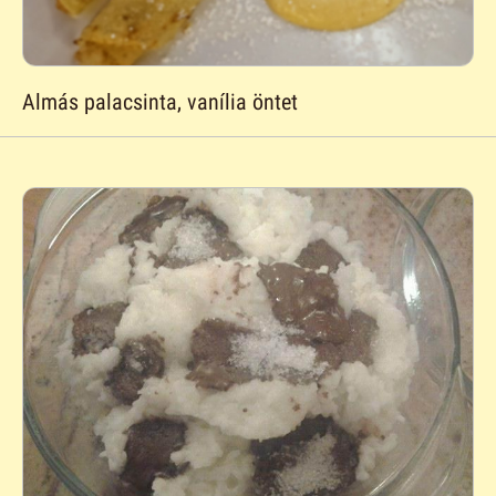
Almás palacsinta, vanília öntet