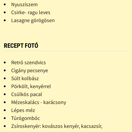
Nyusziszem
Csirke- ragu leves
Lasagne görögösen
RECEPT FOTÓ
Retró szendvics
Cigány pecsenye
Sült kolbász
Pörkölt, kenyérrel
Csülkös pacal
Mézeskalács - karácsony
Lépes méz
Túrógombóc
Zsíroskenyér: kovászos kenyér, kacsazsír,