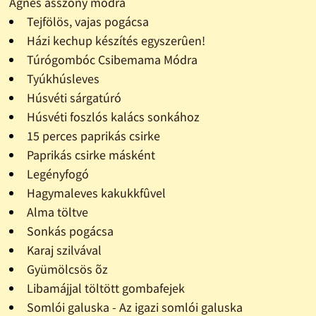
Ágnes asszony módra
Tejfölös, vajas pogácsa
Házi kechup készítés egyszerûen!
Túrógombóc Csibemama Módra
Tyúkhúsleves
Húsvéti sárgatúró
Húsvéti foszlós kalács sonkához
15 perces paprikás csirke
Paprikás csirke másként
Legényfogó
Hagymaleves kakukkfûvel
Alma töltve
Sonkás pogácsa
Karaj szilvával
Gyümölcsös õz
Libamájjal töltött gombafejek
Somlói galuska - Az igazi somlói galuska