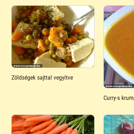
Zöldségek sajttal vegyítve
Curry-s krum