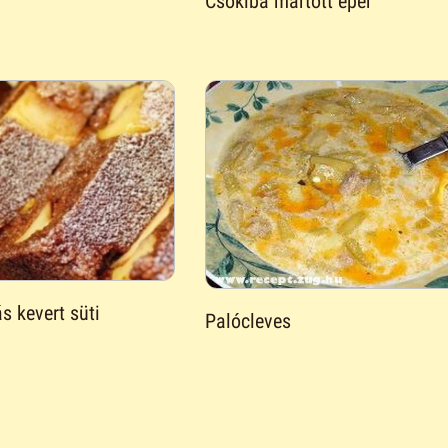
Csokiba mártott eper
s kevert süti
Palócleves