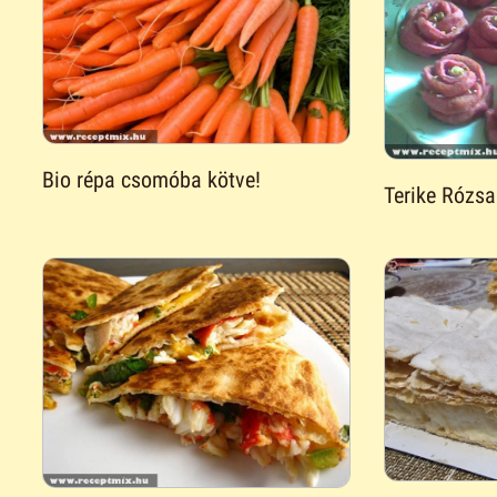
Bio répa csomóba kötve!
Terike Rózsa 