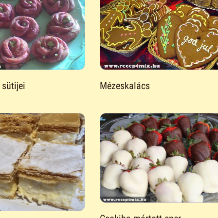
sütijei
Mézeskalács