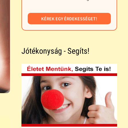
KÉREK EGY ÉRDEKESSÉGET!
Jótékonyság - Segíts!