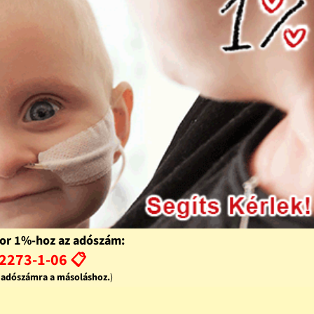
or 1%-hoz az adószám:
2273-1-06 📋
z adószámra a másoláshoz.
)