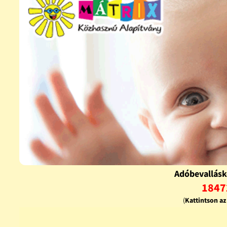
Adóbevallásk
1847
(
Kattintson a