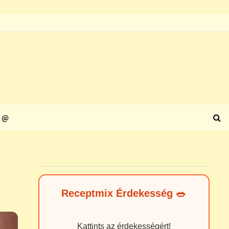
@
Receptmix Érdekesség 🥗
Kattints az érdekességért!