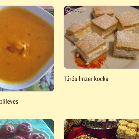
Túrós linzer kocka
plileves