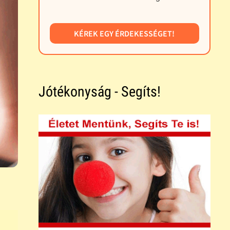
KÉREK EGY ÉRDEKESSÉGET!
Jótékonyság - Segíts!