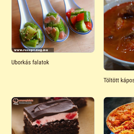
Uborkás falatok
Töltött kápo