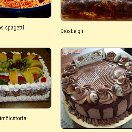
 spagetti
Diósbejgli
ümölcstorta