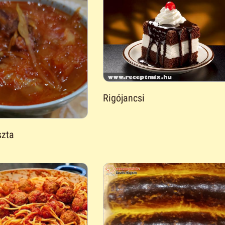
Rigójancsi
szta