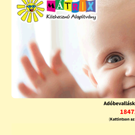
Adóbevallásk
1847
(
Kattintson a