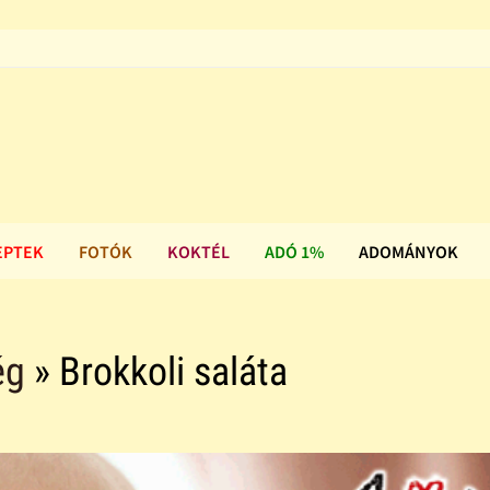
EPTEK
FOTÓK
KOKTÉL
ADÓ 1%
ADOMÁNYOK
ég
» Brokkoli saláta