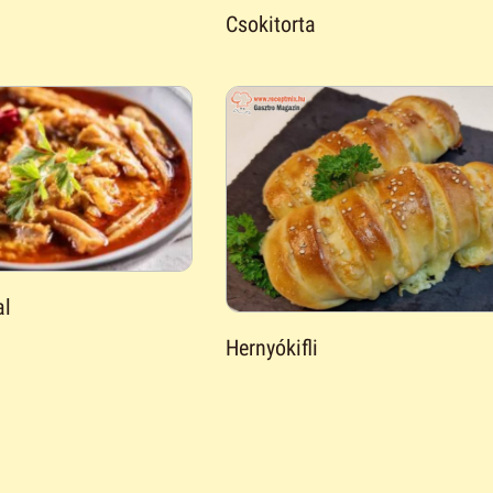
Csokitorta
al
Hernyókifli