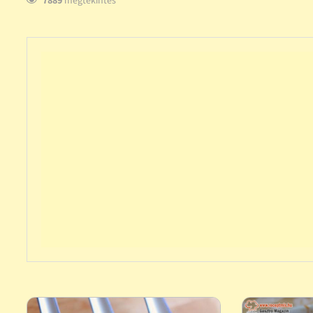
7889
megtekintés