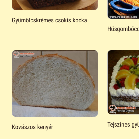
Gyümölcskrémes csokis kocka
Húsgombócos
Tejszínes gy
Kovászos kenyér