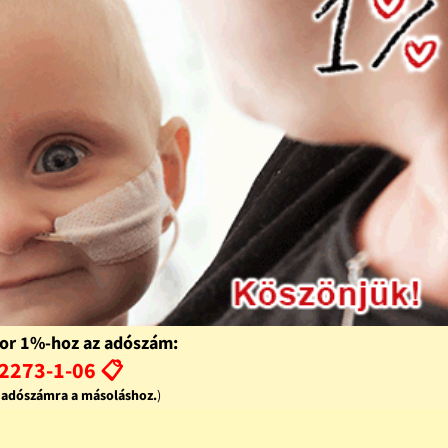
or 1%-hoz az adószám:
2273-1-06 📋
z adószámra a másoláshoz.
)