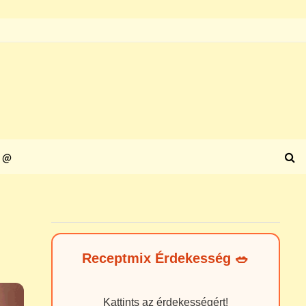
@
Receptmix Érdekesség 🥗
Kattints az érdekességért!