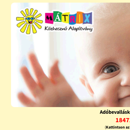
Adóbevallásk
1847
(
Kattintson a