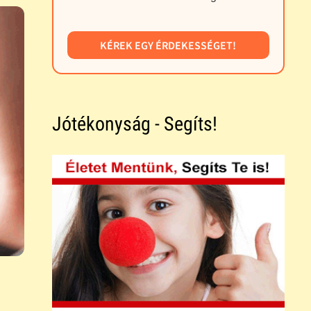
KÉREK EGY ÉRDEKESSÉGET!
Jótékonyság - Segíts!