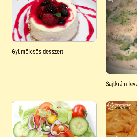
Gyümölcsös desszert
Sajtkrém lev