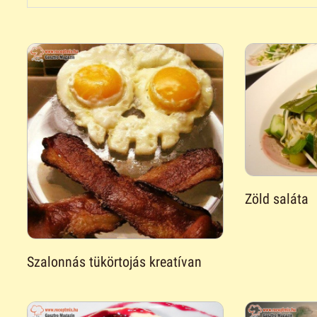
Zöld saláta
Szalonnás tükörtojás kreatívan