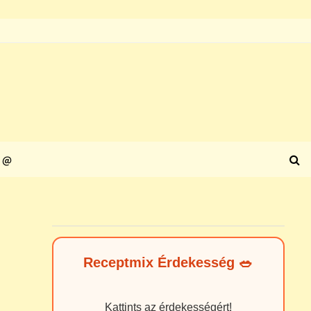
@
Receptmix Érdekesség 🥗
Kattints az érdekességért!