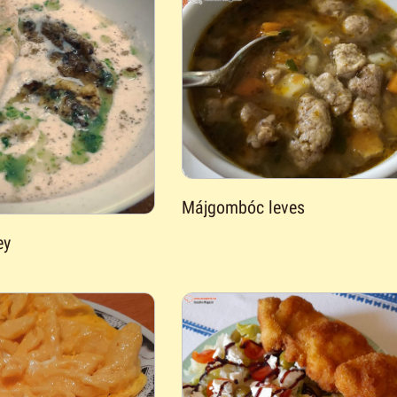
Májgombóc leves
ey