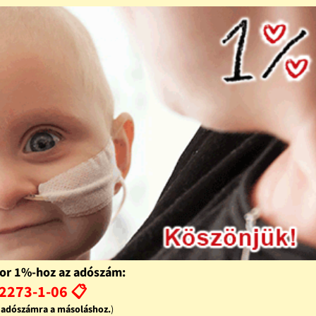
or 1%-hoz az adószám:
2273-1-06 📋
z adószámra a másoláshoz.
)