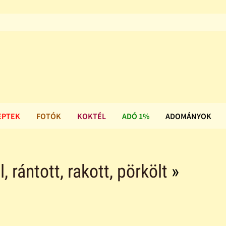
EPTEK
FOTÓK
KOKTÉL
ADÓ 1%
ADOMÁNYOK
ll, rántott, rakott, pörkölt
»