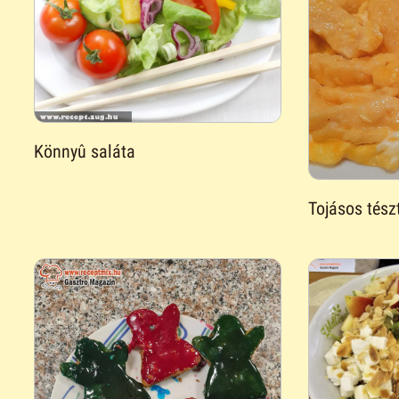
Könnyû saláta
Tojásos tész