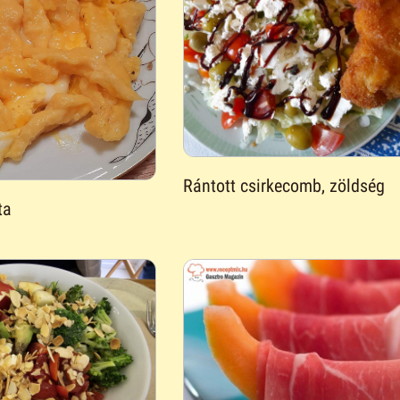
Rántott csirkecomb, zöldség
ta