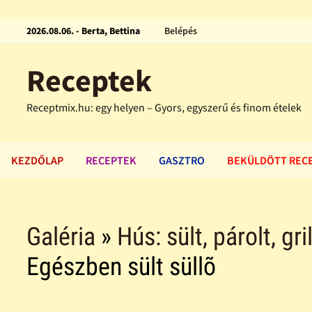
2026.08.06. - Berta, Bettina
Belépés
Receptek
Receptmix.hu: egy helyen – Gyors, egyszerű és finom ételek
KEZDŐLAP
RECEPTEK
GASZTRO
BEKÜLDÖTT REC
Galéria
»
Hús: sült, párolt, gri
Egészben sült süllõ